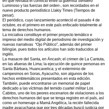
en que reinaba el conflicto entre la guerrilla Sendero
Luminoso y las fuerzas del orden-, son recordados en el
nuevo producto periodístico Llakiy Times (Tiempos de
pesar).
El periódico, cuyo lanzamiento aconteció el pasado 4 de
octubre, es el primero en este país enfocado totalmente al
tema de derechos humanos.
La iniciativa constituye el primer proyecto temático e
impreso del medio digital de periodismo de investigación y
nuevas narrativas “Ojo Público”, además del primer
bilingüe, pues todos los artículos han sido traducidos al
inglés.
La masacre del Santa, en Áncash; el crimen de La Cantuta,
en las afueras de Lima; la ejecución de quince personas en
Santa Bárbara, Huancavelica; y el exterminio de
campesinos en Soras, Ayacucho, son algunos de los
hechos emblemáticos presentados en esta edición.
También, puede encontrarse un memorial de papel
dedicado a las víctimas del temido cuartel militar Los
Cabitos, uno de los peores escenarios de violaciones a los
derechos humanos del que se tenga registro en el país, así
como un homenaje a Mamá Angélica, la recién fallecida
madre ayacuchana que por tres décadas buscó justicia por