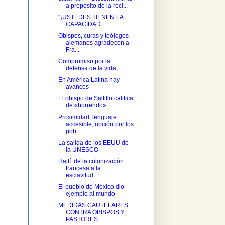
a propósito de la reci...
"¡USTEDES TIENEN LA
CAPACIDAD
Obispos, curas y teólogos
alemanes agradecen a
Fra...
Compromiso por la
defensa de la vida,
En América Latina hay
avances
El obispo de Saltillo califica
de «horrendo»
Proximidad, lenguaje
accesible, opción por los
pob...
La salida de los EEUU de
la UNESCO
Haití: de la colonización
francesa a la
esclavitud...
El pueblo de México dio
ejemplo al mundo
MEDIDAS CAUTELARES
CONTRA OBISPOS Y
PASTORES