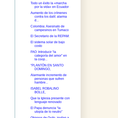
Todo un éxito la «marcha
por la vida» en Ecuador
Aumento de los crímenes
contra los dalit: alarma
d...
Colombia: Asesinato de
campesinos en Tumaco
El Secretario de la REPAM:
El sistema solar de bajo
costo
FAO: Introducir “la
categoría del amor” en
la coop...
“PLANTÓN EN SANTO
DOMINGO,
Alarmante incremento de
personas que sufren
hambre...
ISABEL ROBALINO
BOLLE,
Que la Iglesia presente con
lenguaje renovado
El Papa denuncia “la
utopía de lo neutro”
Obispos de Quito, invitan a