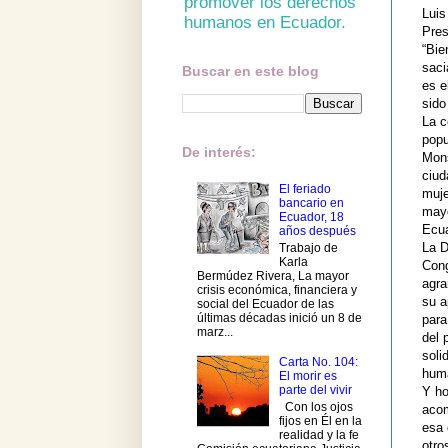
promover los derechos
Luis
humanos en Ecuador.
Pres
“Bie
saci
Buscar en este blog
es e
sido
La c
popu
De interés:
Mons
ciud
El feriado
muje
bancario en
mayo
Ecuador, 18
Ecua
años después
La D
Trabajo de
Karla
Cong
Bermúdez Rivera, La mayor
agra
crisis económica, financiera y
su a
social del Ecuador de las
últimas décadas inició un 8 de
para
marz...
del 
soli
Carta No. 104:
huma
El morir es
parte del vivir
Y ho
Con los ojos
acom
fijos en Él en la
esa 
realidad y la fe
otro