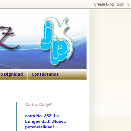
o Dignidad
Contáctanos
Cartas CeJyP
carta No. 352: La
Longevidad: ¡Nueva
potencialidad!