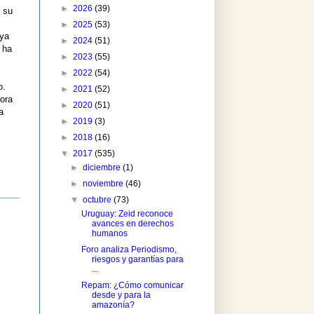
►
2026
(39)
n su
►
2025
(53)
uya
►
2024
(51)
 ha
►
2023
(55)
►
2022
(54)
o.
►
2021
(52)
dora
►
2020
(51)
a
►
2019
(3)
►
2018
(16)
▼
2017
(535)
►
diciembre
(1)
►
noviembre
(46)
▼
octubre
(73)
Uruguay: Zeid reconoce
avances en derechos
humanos
Foro analiza Periodismo,
riesgos y garantías para
...
Repam: ¿Cómo comunicar
desde y para la
amazonía?