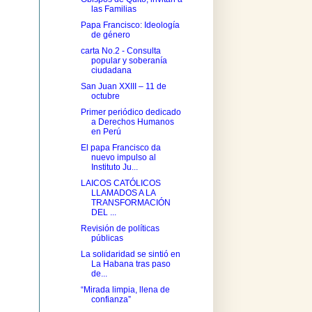
las Familias
Papa Francisco: Ideología
de género
carta No.2 - Consulta
popular y soberanía
ciudadana
San Juan XXIII – 11 de
octubre
Primer periódico dedicado
a Derechos Humanos
en Perú
El papa Francisco da
nuevo impulso al
Instituto Ju...
LAICOS CATÓLICOS
LLAMADOS A LA
TRANSFORMACIÓN
DEL ...
Revisión de políticas
públicas
La solidaridad se sintió en
La Habana tras paso
de...
“Mirada limpia, llena de
confianza”