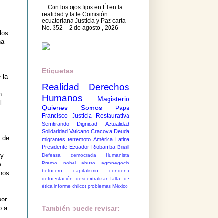
Con los ojos fijos en Él en la
realidad y la fe Comisión
ecuatoriana Justicia y Paz carta
No. 352 – 2 de agosto , 2026 ----
los
-...
ha
Etiquetas
 la
Realidad
Derechos
n
Humanos
Magisterio
l
Quienes Somos
Papa
Francisco
Justicia Restaurativa
Sembrando Dignidad
Actualidad
Solidaridad
Vaticano
Cracovia
Deuda
a de
migrantes
terremoto
América Latina
Presidente Ecuador
Riobamba
Brasil
 y
Defensa democracia
Humanista
Premio nobel
abuso
agronegocio
e
betunero
capitalismo
condena
chos
deforestación
descentralizar
falta de
ética
informe chilcot
problemas México
por
o a
También puede revisar: