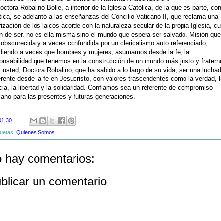
octora Robalino Bolle, a interior de la Iglesia Católica, de la que es parte, co
tica, se adelantó a las enseñanzas del Concilio Vaticano II, que reclama una
rización de los laicos acorde con la naturaleza secular de la propia Iglesia, c
n de ser, no es ella misma sino el mundo que espera ser salvado. Misión que
 obscurecida y a veces confundida por un clericalismo auto referenciado,
diendo a veces que hombres y mujeres, asumamos desde la fe, la
onsabilidad que tenemos en la construcción de un mundo más justo y fratern
z usted, Doctora Robalino, que ha sabido a lo largo de su vida, ser una lucha
rente desde la fe en Jesucristo, con valores trascendentes como la verdad, l
icia, la libertad y la solidaridad. Confiamos sea un referente de compromiso
tiano para las presentes y futuras generaciones.
01:30
quetas:
Quienes Somos
 hay comentarios:
blicar un comentario