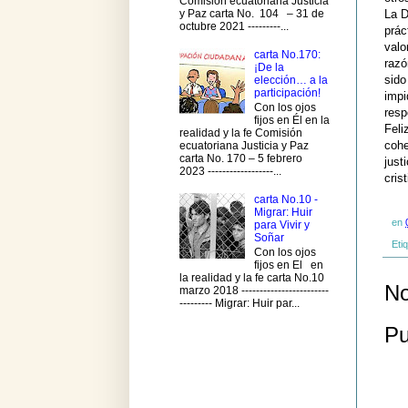
Comisión ecuatoriana Justicia
y Paz carta No. 104 – 31 de
La D
octubre 2021 ---------...
prác
valo
carta No.170:
razó
¡De la
sido
elección… a la
participación!
impi
Con los ojos
resp
fijos en Él en la
Feli
realidad y la fe Comisión
cohe
ecuatoriana Justicia y Paz
carta No. 170 – 5 febrero
just
2023 ------------------...
cris
carta No.10 -
Migrar: Huir
en
para Vivir y
Soñar
Eti
Con los ojos
fijos en El en
la realidad y la fe carta No.10
No
marzo 2018 ------------------------
--------- Migrar: Huir par...
Pu