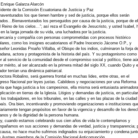
 Enrique Galarza Alarcón
idente de la Comisión Ecuatoriana de Justicia y Paz
naventurados los que tienen hambre y sed de justicia, porque ellos serán
ados…Bienaventurados los perseguidos por causa de la justicia, porque de el
l Reino de los cielos…”; así reza el Evangelio de Jesucristo, y usted Isabel, 
 en la larga jornada de su vida, una luchadora por la justicia.
ercanía y compañía con personas comprometidas con procesos histórico
lares, como los insignes ecuatorianos el Padre Inocencio Jácome O.P., y
eñor Leonidas Proaño Villalba, el Obispo de los indios, culminaron la forja de
adana, actora y protagonista de la historia del país. Y su protagonismo como
r al servicio de la comunidad desde el compromiso social y político, tiene aú
r mérito, al ser alcanzado en la primera mitad del siglo XX, cuando Quito y e
dor tenían una dinámica patriarcal.
octora Robalino, será guerrera frontal en muchas lides, entre otras, en el
reso Nacional por leyes justas. Cabildeos y negociaciones por una Reforma
ria que haga justicia a los campesinos, ella misma será entusiasta animador
plicación en tierras de la Iglesia. Litigios y demandas de justicia, en particular
 los trabajadores, en los tribunales, en las calles y en las plazas de la ciudad
país. Ora bien, incentivando y promoviendo organizaciones e instituciones qu
dariamente tengan propósitos en favor de la vigencia y desarrollo de los dere
nos y de la dignidad de la persona humana.
y, cuando estamos celebrando sus cien años de vida le contemplamos y
pañamos en sus acciones y demandas de verdad, justicia y transparencia; 
causa, no hace mucho sufrimos indignados su enjuiciamiento y condena junt
s ilustres miembros de la Comisión Nacional Anticorrupción.