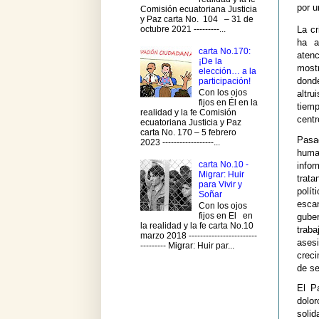
por 
Comisión ecuatoriana Justicia
y Paz carta No. 104 – 31 de
octubre 2021 ---------...
La cr
ha a
carta No.170:
aten
¡De la
most
elección… a la
donde
participación!
Con los ojos
altru
fijos en Él en la
tiem
realidad y la fe Comisión
centr
ecuatoriana Justicia y Paz
carta No. 170 – 5 febrero
Pasa
2023 ------------------...
huma
carta No.10 -
info
Migrar: Huir
trata
para Vivir y
pol
Soñar
esca
Con los ojos
fijos en El en
gube
la realidad y la fe carta No.10
trab
marzo 2018 ------------------------
ases
--------- Migrar: Huir par...
crec
de s
El P
dolo
soli