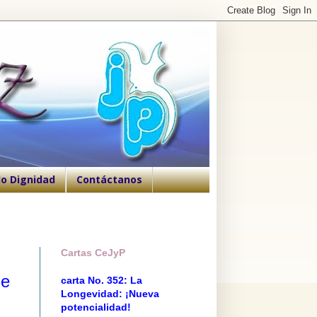
o Dignidad
Contáctanos
Cartas CeJyP
de
carta No. 352: La
Longevidad: ¡Nueva
potencialidad!