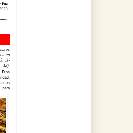
y Paz
 2020
------
ombres
mos en
 2, 11-
12).
, Dios
ridad,
an los
n para