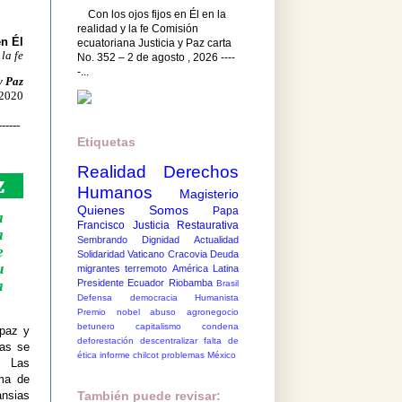
Con los ojos fijos en Él en la
realidad y la fe Comisión
en Él
ecuatoriana Justicia y Paz carta
 la fe
No. 352 – 2 de agosto , 2026 ----
-...
y Paz
 2020
------
Etiquetas
Realidad
Derechos
z
Humanos
Magisterio
Quienes Somos
Papa
a
Francisco
Justicia Restaurativa
a
Sembrando Dignidad
Actualidad
e
Solidaridad
Vaticano
Cracovia
Deuda
u
migrantes
terremoto
América Latina
Presidente Ecuador
Riobamba
a
Brasil
Defensa democracia
Humanista
Premio nobel
abuso
agronegocio
betunero
capitalismo
condena
 paz y
deforestación
descentralizar
falta de
ias se
ética
informe chilcot
problemas México
.
Las
ima de
ansias
También puede revisar: