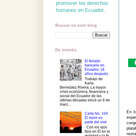
promover los derechos
humanos en Ecuador.
Buscar en este blog
De interés:
El feriado
bancario en
Ecuador, 18
años después
Trabajo de
Karla
Bermúdez Rivera, La mayor
crisis económica, financiera y
social del Ecuador de las
últimas décadas inició un 8 de
marz...
En l
Carta No. 104:
espe
El morir es
parte del vivir
cong
Con los ojos
plat
fijos en Él en la
nosta
realidad y la fe