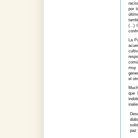
racis
por 
últi
tambi
(...)
confr
La Pa
acue
culti
resp
comú
muy 
gene
el ot
Much
que 
indol
inali
Des
diál
soli
paz 