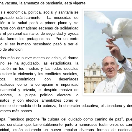
una vacuna, la amenaza de pandemia, está vigente.
isis económica, política, social y sanitaria se
gravado drásticamente.
La necesidad de
ción a la salud pasó a primer plano y se
raron con dramatismo escenas de solidaridad
 el personal sanitario, de seguridad y ayuda
ista fueron los protagonistas.
Por un corto
po el ser humano necesitado pasó a ser el
o de atención.
dos más de nueve meses de crisis, el drama
no se ha agudizado, las estadísticas, la
rmación en los medios y las redes sociales
n sobre la violencia y los conflictos sociales,
íticos, económicos, con desenlaces
ndalosos como la corrupción e impunidad
rnamental y privada, el despido masivo de
ajadores, la pugna político electoral o
inatos; y con efectos lamentables como el
imiento desmedido de la pobreza, la deserción educativa, el abandono y de
ectores más pobres.
apa Francisco propone "la cultura del cuidado como camino de paz", pu
roso constatar que, lamentablemente, junto a numerosos testimonios de car
daridad, están cobrando un nuevo impulso diversas formas de nacional