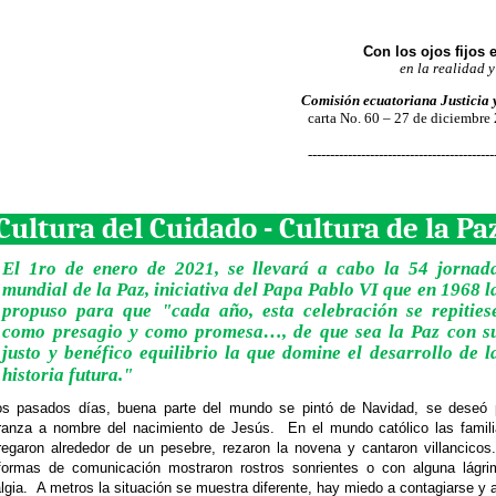
Con los ojos fijos 
en la realidad y
Comisión ecuatoriana Justicia 
carta No. 60 – 27 de diciembre
------------------------------------------
Cultura del Cuidado - Cultura de la Pa
El 1ro de enero de 2021, se llevará a cabo la 54 jornad
mundial de la Paz, iniciativa del Papa Pablo VI que en 1968 l
propuso para que "cada año, esta celebración se repities
como presagio y como promesa…, de que sea la Paz con s
justo y benéfico equilibrio la que domine el desarrollo de l
historia futura."
os pasados días, buena parte del mundo se pintó de Navidad, se deseó
ranza a nombre del nacimiento de Jesús.
En el mundo católico las famil
regaron alrededor de un pesebre, rezaron la novena y cantaron villancicos
aformas de comunicación mostraron rostros sonrientes o con alguna lágr
lgia.
A metros la situación se muestra diferente, hay miedo a contagiarse y 