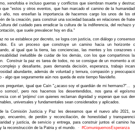
mo, xenofobia e incluso guerras y conflictos que siembran muerte y destruc
lo que "estos y otros eventos, que han marcado el camino de la humanidad
mo año, nos enseñan la importancia de hacernos cargo los unos de los o
én de la creación, para construir una sociedad basada en relaciones de frate
 Cultura del cuidado para erradicar la cultura de la indiferencia, del rechazo y
ontación, que suele prevalecer hoy en día."
z no se establece por decreto, se logra con justicia, con diálogo y consenso
rdos. Es un proceso que construye un camino hacia un horizonte 
vando, al igual que la tierra, las conciencias, las mentes y los corazones 
onsabilidad ineludible de cuidar de los demás, con los que compartimos l
n.
Construir la paz es tarea de todos, no se consigue de un momento a ot
complejo y desafiante, pues demanda decisión, esperanza, trabajo incan
rosidad abundante, además de voluntad y ternura, compasión y preocupaci
ro - algo que seguramente aún nos queda de este tiempo Navideño.
os preguntan, igual que Caín "¿acaso soy el guardián de mi hermano?"...
y
lo somos!, pero nos hacemos los desentendidos, nos gana el egoísmo
encia con el 'prójimo' con quienes reclaman dignidad y esperan que sus de
enables, universales y fundamentales sean considerados y aplicados.
de la Comisión Justicia y Paz les deseamos que el nuevo año 2021, s
ogo, encuentro, de perdón y reconciliación, de honestidad y transparenc
daridad y justicia, de servicio y entrega, para construir juntos el camino ha
y la reconstrucción de la Patria y el mundo.
·
#ComuniquemosEsperanza