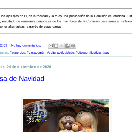
los ojos fijos en El, en la realidad y la fe es una publicación de la Comisión ecuatoriana Just
, resultado de reuniones periódicas de los miembros de la Comisión para analizar, reflexi
oner alternativas, a través de estas cartas.
22:03
No hay comentarios:
quetas:
#acuerdos
,
#casacomún
,
#culturadelcuidado
,
#diálogo
,
#justicia
,
#paz
es, 24 de diciembre de 2020
sa de Navidad