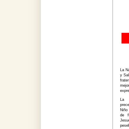
La N
y Sal
frate
mejo
expre
La 
prec
Niño
de f
Jesu
pese