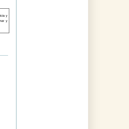
icia y
onar y