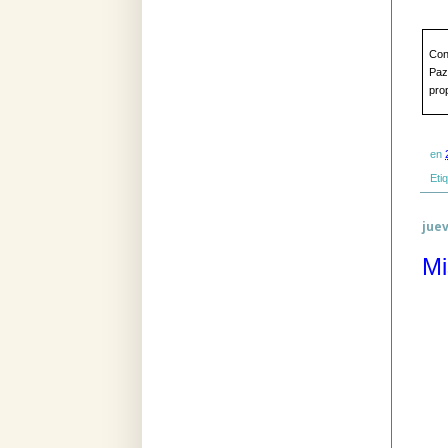
Con 
Paz
prop
en
Eti
juev
Mi