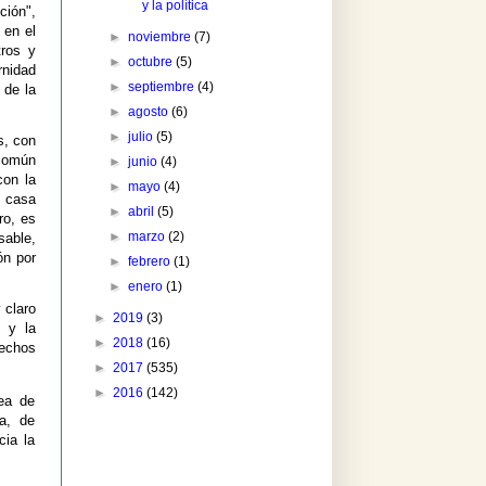
y la política
ción",
 en el
►
noviembre
(7)
tros y
►
octubre
(5)
rnidad
►
septiembre
(4)
 de la
►
agosto
(6)
►
julio
(5)
s, con
común
►
junio
(4)
con la
►
mayo
(4)
a casa
►
abril
(5)
ro, es
►
marzo
(2)
sable,
ón por
►
febrero
(1)
►
enero
(1)
 claro
►
2019
(3)
 y la
►
2018
(16)
rechos
►
2017
(535)
►
2016
(142)
ea de
ia, de
cia la