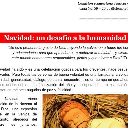
Comisión ecuatoriana Justicia 
carta No. 59 – 20 de diciembre
------------------------------------------
Navidad: un desafío a la humanidad
“Se hizo presente la gracia de Dios trayendo la salvación a todos los h
y educándonos para que aprendamos a rechazar la maldad… y viva
este mundo como seres responsables, justos y que sirven a Dios”
(Tt
avidad ha sido y es una celebración gozosa para los creyentes, nace Jesús
vador. Para todas las personas de buena voluntad es una llamada a la solida
rnidad, generosidad, diálogo, cercanía, encuentro… es un tiempo en que aflor
res sentimientos. La finalización del año y la espera de otro es ocasió
sar los mejores augurios de paz y felicidad.
Navidad viene
edida de la Novena al
 Dios, una expresión
e en la venida de
cristo, alrededor del
bre nos juntamos,