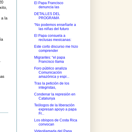
20
El Papa Francisco
denuncia las
ito,
DETALLES DEL
 a la
PROGRAMA
“No podemos enseñarle a
las niñas del futuro
El Papa consuela a
ía
reclusas mexicanas:
Este corto discurso me hizo
comprender
Migrantes: “el papa
.
Francisco llama
Foro público analiza
Comunicación
nas
amazónica y espi...
s
Tras la petición de los
integristas,
Condenar la represión en
Catalunya
Teólogos de la liberación
expresan apoyo a papa
Fr...
Los obispos de Costa Rica
convocan
Videollamada del Papa