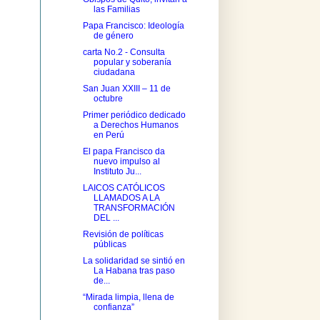
las Familias
Papa Francisco: Ideología
de género
carta No.2 - Consulta
popular y soberanía
ciudadana
San Juan XXIII – 11 de
octubre
Primer periódico dedicado
a Derechos Humanos
en Perú
El papa Francisco da
nuevo impulso al
Instituto Ju...
LAICOS CATÓLICOS
LLAMADOS A LA
TRANSFORMACIÓN
DEL ...
Revisión de políticas
públicas
La solidaridad se sintió en
La Habana tras paso
de...
“Mirada limpia, llena de
confianza”