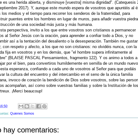
e es una herida abierta, y disminuye [vuestra] misma dignidad". (Catequesis 
eptiembre 2017). Y, aunque este mundo espera de vosotros que apuntéis al éx
 los medios y el tiempo para recorrer los senderos de la fraternidad, para
truir puentes entre los hombres en lugar de muros, para añadir vuestra piedra
trucción de una sociedad más justa y más humana.
sta perspectiva, invito a los que entre vosotros son cristianos a permanecer
os al Señor Jesús con la oración, para aprender a confiar todo a Dios, y no
mbir así a la tentación del desaliento o la desesperación. También me gustar
r, con respeto y afecto, a los que no son cristianos: no olvidéis nunca, con la
da fija en vosotros y en los demás, que "el hombre supera infinitamente al
re" (BLAISE PASCAL Pensamientos, fragmento 122). Y os animo a todos a
ajar por el bien, para convertiros humildemente en semilla de un mundo nuevo
esta esperanza, confiando a cada uno de vosotros al Señor para que podáis
ivar la cultura del encuentro y del intercambio en el seno de la única familia
na, invoco de corazón la bendición de Dios sobre vosotros, sobre las perso
os acompañan, así como sobre vuestras familias y sobre la Institución de lo
treux. ¡Merci beaucoup!
16:50
quetas:
Quienes Somos
 hay comentarios: