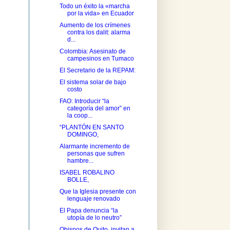
Todo un éxito la «marcha
por la vida» en Ecuador
Aumento de los crímenes
contra los dalit: alarma
d...
Colombia: Asesinato de
campesinos en Tumaco
El Secretario de la REPAM:
El sistema solar de bajo
costo
FAO: Introducir “la
categoría del amor” en
la coop...
“PLANTÓN EN SANTO
DOMINGO,
Alarmante incremento de
personas que sufren
hambre...
ISABEL ROBALINO
BOLLE,
Que la Iglesia presente con
lenguaje renovado
El Papa denuncia “la
utopía de lo neutro”
Obispos de Quito, invitan a