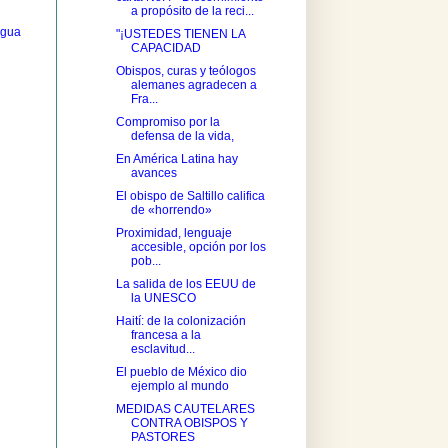
a propósito de la reci...
igua
"¡USTEDES TIENEN LA
CAPACIDAD
Obispos, curas y teólogos
alemanes agradecen a
Fra...
Compromiso por la
defensa de la vida,
En América Latina hay
avances
El obispo de Saltillo califica
de «horrendo»
Proximidad, lenguaje
accesible, opción por los
pob...
La salida de los EEUU de
la UNESCO
Haití: de la colonización
francesa a la
esclavitud...
El pueblo de México dio
ejemplo al mundo
MEDIDAS CAUTELARES
CONTRA OBISPOS Y
PASTORES