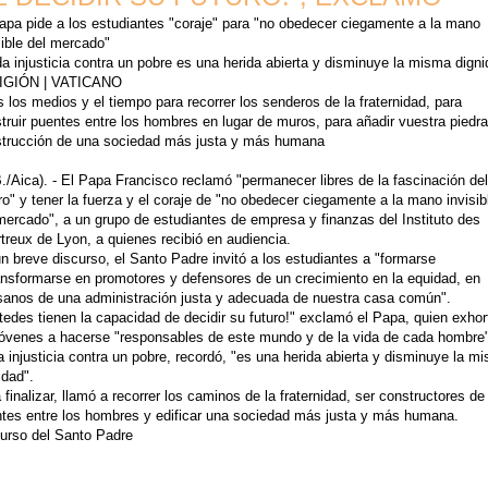
apa pide a los estudiantes "coraje" para "no obedecer ciegamente a la mano
sible del mercado"
a injusticia contra un pobre es una herida abierta y disminuye la misma digni
IGIÓN | VATICANO
 los medios y el tiempo para recorrer los senderos de la fraternidad, para
truir puentes entre los hombres en lugar de muros, para añadir vuestra piedra
trucción de una sociedad más justa y más humana
B./Aica). - El Papa Francisco reclamó "permanecer libres de la fascinación del
ro" y tener la fuerza y el coraje de "no obedecer ciegamente a la mano invisib
mercado", a un grupo de estudiantes de empresa y finanzas del Instituto des
treux de Lyon, a quienes recibió en audiencia.
n breve discurso, el Santo Padre invitó a los estudiantes a "formarse
ansformarse en promotores y defensores de un crecimiento en la equidad, en
sanos de una administración justa y adecuada de nuestra casa común".
tedes tienen la capacidad de decidir su futuro!" exclamó el Papa, quien exhor
jóvenes a hacerse "responsables de este mundo y de la vida de cada hombre"
 injusticia contra un pobre, recordó, "es una herida abierta y disminuye la m
idad".
 finalizar, llamó a recorrer los caminos de la fraternidad, ser constructores de
tes entre los hombres y edificar una sociedad más justa y más humana.
urso del Santo Padre