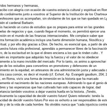
ridos hermanos y hermanas,
ecibo con alegría con ocasión de vuestra estancia cultural y espiritual en Ro
do cordialmente junto a vosotros al Superior de la Institución de los Chartreu
profesores que os acompañan, sin olvidarme de los que se han quedado en L
ién el cardenal Barbarin.
is haciendo un curso de estudios que os prepara para entrar en las grandes
elas de negocios y que, cuando llegue el momento, os permitirá ejercer una
esión en el mundo de las finanzas internacionales. Me complace saber que
tra formación académica incluye una fuerte dimensión humana, filosófica y
ritual, y por ello doy gracias a Dios. De hecho, es esencial que, a partir de ah
uestra futura vida profesional, aprendáis a permanecer libres de la fascinació
ro, de la esclavitud en la que el dinero encierra a los que le rinden culto . Y
ién es importante que adquiráis hoy la fuerza y el valor de no obedecer
amente a la mano invisible del mercado. Por lo tanto, os animo a aprovechar 
po de los estudios para convertiros en promotores y defensores de un
imiento en la equidad, en artesanos de una administración justa y adecuada 
tra casa común, es decir el mundo (cf. Exhort. Ap. Evangelii gaudium, 204; 2
, en Roma, vivís una forma de inmersión en la historia que ha marcado
temente el nacimiento de las naciones europeas. Admirando lo que el genio d
res y las esperanzas que han cultivado han sido capaces de lograr, dad
rtancia también vosotros a dejar vuestra huella en la historia. ¡Tenéis,
tivamente la capacidad de decidir vuestro futuro! Quiero reiterarlo: tenéis la
cidad de decidir vuestro futuro.Por eso os exhorto a ser responsables de est
o y de la vida de cada hombre. No olvidéis nunca que "cada injusticia contr