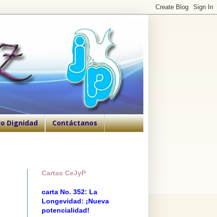
o Dignidad
Contáctanos
Cartas CeJyP
carta No. 352: La
Longevidad: ¡Nueva
potencialidad!