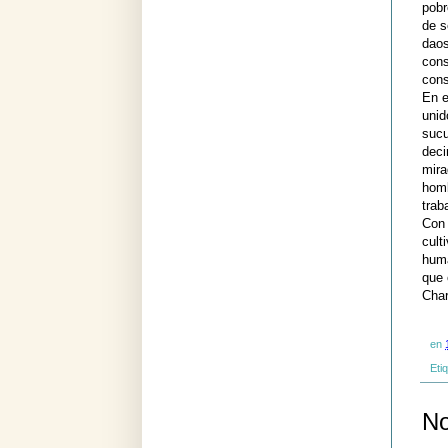
pobr
de s
daos
cons
cons
En e
unid
sucu
deci
mira
homb
trab
Con 
cult
huma
que 
Char
en
Eti
No