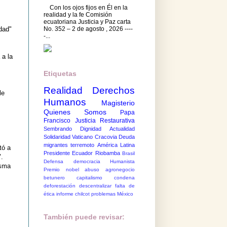
Con los ojos fijos en Él en la
realidad y la fe Comisión
ecuatoriana Justicia y Paz carta
No. 352 – 2 de agosto , 2026 ----
dad"
-...
 a la
Etiquetas
Realidad
Derechos
le
Humanos
Magisterio
Quienes Somos
Papa
Francisco
Justicia Restaurativa
Sembrando Dignidad
Actualidad
Solidaridad
Vaticano
Cracovia
Deuda
migrantes
terremoto
América Latina
tó a
Presidente Ecuador
Riobamba
Brasil
.
Defensa democracia
Humanista
isma
Premio nobel
abuso
agronegocio
betunero
capitalismo
condena
deforestación
descentralizar
falta de
ética
informe chilcot
problemas México
También puede revisar: