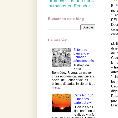
promover los derechos
humanos en Ecuador.
El P
invi
"Cad
Buscar en este blog
REL
Daos
cons
cons
De interés:
(J. 
dine
El feriado
del 
bancario en
Ecuador, 18
Char
años después
En u
Trabajo de
y tr
Karla
arte
Bermúdez Rivera, La mayor
crisis económica, financiera y
"¡Us
social del Ecuador de las
los 
últimas décadas inició un 8 de
Cada
marz...
dign
Carta No. 104:
Para
El morir es
puen
parte del vivir
Disc
Con los ojos
fijos en Él en la
realidad y la fe