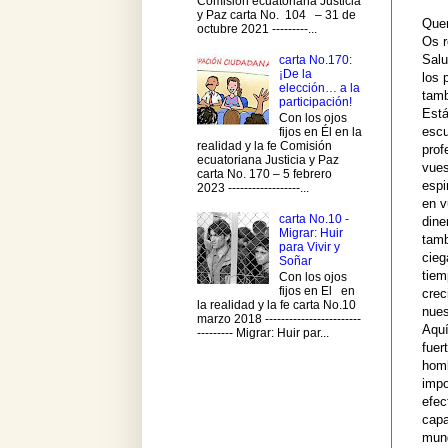
Comisión ecuatoriana Justicia
y Paz carta No. 104 – 31 de
Que
octubre 2021 ---------...
Os r
Salu
carta No.170:
¡De la
los 
elección… a la
tamb
participación!
Está
Con los ojos
escu
fijos en Él en la
realidad y la fe Comisión
prof
ecuatoriana Justicia y Paz
vues
carta No. 170 – 5 febrero
espi
2023 ------------------...
en v
carta No.10 -
dine
Migrar: Huir
tamb
para Vivir y
cieg
Soñar
tiem
Con los ojos
fijos en El en
crec
la realidad y la fe carta No.10
nues
marzo 2018 ------------------------
Aquí
--------- Migrar: Huir par...
fuer
homb
impo
efec
capa
mund