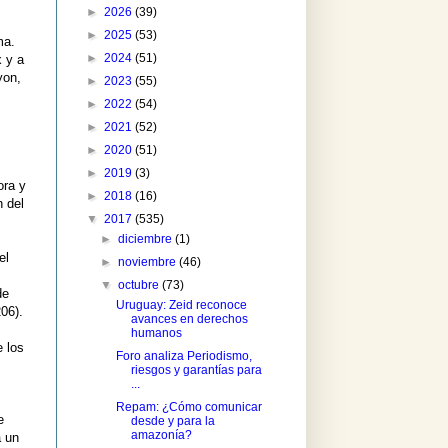
►
2026
(39)
►
2025
(53)
ma.
►
2024
(51)
x y a
yon,
►
2023
(55)
►
2022
(54)
►
2021
(52)
►
2020
(51)
►
2019
(3)
ora y
►
2018
(16)
n del
▼
2017
(535)
►
diciembre
(1)
el
►
noviembre
(46)
▼
octubre
(73)
de
Uruguay: Zeid reconoce
06).
avances en derechos
humanos
e los
Foro analiza Periodismo,
riesgos y garantías para
...
Repam: ¿Cómo comunicar
e
desde y para la
amazonía?
a un