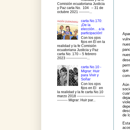
Comisión ecuatoriana Justicia
y Paz carta No. 104 – 31 de
octubre 2021 ---------...
carta No.170:
¡De la
elección… a la
participación!
Apa
Con los ojos
vuln
fijos en Él en la
nues
realidad y la fe Comisión
pand
ecuatoriana Justicia y Paz
carta No. 170 – 5 febrero
nues
2023 ------------------...
dese
perm
carta No.10 -
que 
Migrar: Huir
para Vivir y
com
Soñar
Con los ojos
Aún
fijos en El en
soci
la realidad y la fe carta No.10
cuan
marzo 2018 ------------------------
deja
--------- Migrar: Huir par...
viol
depe
desc
de l
Est
acos