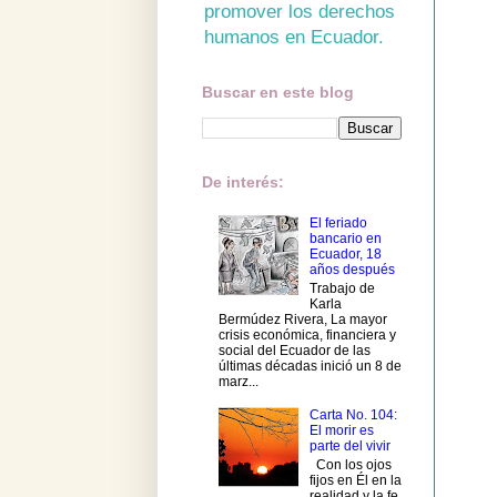
promover los derechos
humanos en Ecuador.
Buscar en este blog
De interés:
El feriado
bancario en
Ecuador, 18
años después
Trabajo de
Karla
Bermúdez Rivera, La mayor
crisis económica, financiera y
social del Ecuador de las
últimas décadas inició un 8 de
marz...
Carta No. 104:
El morir es
parte del vivir
Con los ojos
fijos en Él en la
realidad y la fe