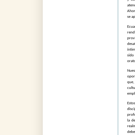
aten
Ahor
se ap
Ecua
rend
prov
desa
ínti
sido
orato
Nues
opor
que,
cult
empl
Esto
disc
prof
la d
real
debe