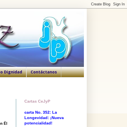
o Dignidad
Contáctanos
Cartas CeJyP
carta No. 352: La
Longevidad: ¡Nueva
potencialidad!
en Él