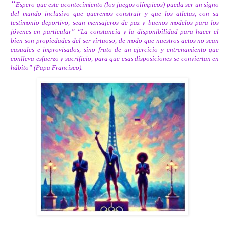
“
Espero que este acontecimiento (los juegos olímpicos) pueda ser un signo
del mundo inclusivo que queremos construir y que los atletas, con su
testimonio deportivo, sean mensajeros de paz y buenos modelos para los
jóvenes en particular” “La constancia y la disponibilidad para hacer el
bien son propiedades del ser virtuoso, de modo que nuestros actos no sean
casuales e improvisados, sino fruto de un ejercicio y entrenamiento que
conlleva esfuerzo y sacrificio, para que esas disposiciones se conviertan en
hábito” (Papa Francisco).