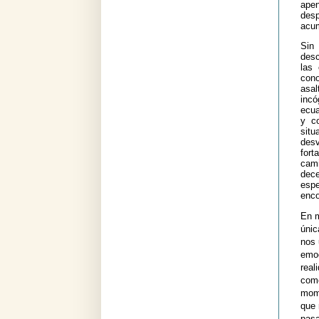
apen
desp
acum
Sin
desc
las 
cono
asal
incó
ecua
y c
sit
desv
fort
cam
dec
esp
enco
En m
únic
nos 
emoc
real
como
mome
que 
pas