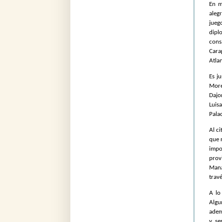
En m
aleg
jueg
dipl
cons
Cara
Atla
Es j
More
Dajo
Luis
Pala
Al ci
que 
impo
prov
Mana
trav
A lo
Algu
adem
y se