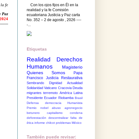
 la fe
Con los ojos fijos en Él en la
realidad y la fe Comisión
y Paz
ecuatoriana Justicia y Paz carta
 2024
No. 352 – 2 de agosto , 2026 ----
-------
-...
Etiquetas
Realidad
Derechos
Humanos
Magisterio
Quienes Somos
Papa
Francisco
Justicia Restaurativa
Sembrando Dignidad
Actualidad
Solidaridad
Vaticano
Cracovia
Deuda
migrantes
terremoto
América Latina
Presidente Ecuador
Riobamba
Brasil
Defensa democracia
Humanista
Premio nobel
abuso
agronegocio
betunero
capitalismo
condena
deforestación
descentralizar
falta de
ética
informe chilcot
problemas México
También puede revisar: