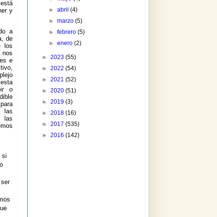
 está
►
abril
(4)
ner y
►
marzo
(5)
do a
►
febrero
(5)
a, de
►
enero
(2)
e los
s nos
►
2023
(55)
nes e
tivo,
►
2022
(54)
plejo
►
2021
(52)
esta
ir o
►
2020
(51)
dible
►
2019
(3)
 para
 las
►
2018
(16)
 las
►
2017
(535)
emos
►
2016
(142)
 si
io
 ser
emos
que