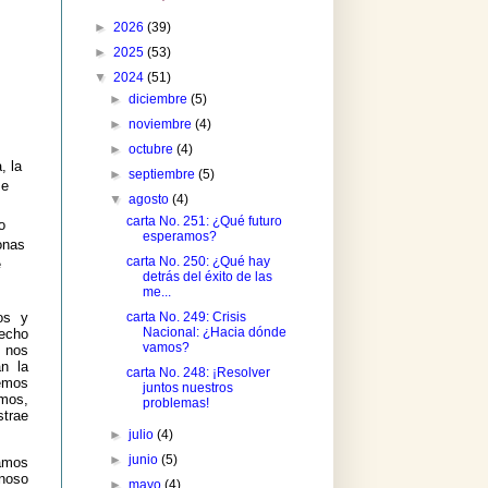
►
2026
(39)
►
2025
(53)
▼
2024
(51)
►
diciembre
(5)
►
noviembre
(4)
►
octubre
(4)
, la
►
septiembre
(5)
me
▼
agosto
(4)
carta No. 251: ¿Qué futuro
o
esperamos?
onas
carta No. 250: ¿Qué hay
e
detrás del éxito de las
me...
os y
carta No. 249: Crisis
Nacional: ¿Hacia dónde
hecho
vamos?
y nos
an la
carta No. 248: ¡Resolver
emos
juntos nuestros
amos,
problemas!
strae
►
julio
(4)
►
junio
(5)
amos
rnoso
►
mayo
(4)