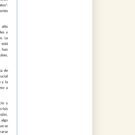
tos”.
ortes
 alto
les y
o. La
 está
o han
ubes,
ta de
ucial
 y la
eso a
cio y
risis
sión,
 algo
ue se
rarse