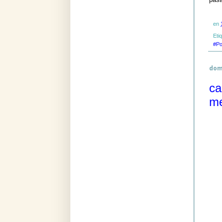
en
Eti
#Po
dom
ca
me