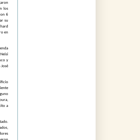
garon
n los
ron 6
ar su
chard
ro en
lenda
Neisi
sco y
 José
ificio
iente
nguno
bura,
ito a
tado.
ados,
dores
ueron