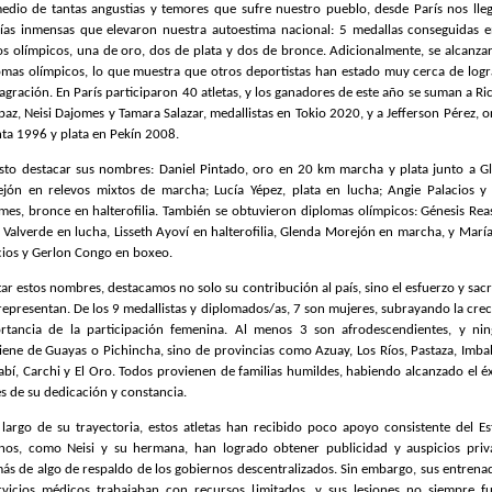
edio de tantas angustias y temores que sufre nuestro pueblo, desde París nos lle
rías inmensas que elevaron nuestra autoestima nacional: 5 medallas conseguidas e
os olímpicos, una de oro, dos de plata y dos de bronce. Adicionalmente, se alcanza
omas olímpicos, lo que muestra que otros deportistas han estado muy cerca de logr
agración. En París participaron 40 atletas, y los ganadores de este año se suman a Ri
paz, Neisi Dajomes y Tamara Salazar, medallistas en Tokio 2020, y a Jefferson Pérez, o
nta 1996 y plata en Pekín 2008.
usto destacar sus nombres: Daniel Pintado, oro en 20 km marcha y plata junto a G
jón en relevos mixtos de marcha; Lucía Yépez, plata en lucha; Angie Palacios y 
mes, bronce en halterofilia. También se obtuvieron diplomas olímpicos: Génesis Rea
a Valverde en lucha, Lisseth Ayoví en halterofilia, Glenda Morejón en marcha, y María
cios y Gerlon Congo en boxeo.
tar estos nombres, destacamos no solo su contribución al país, sino el esfuerzo y sacr
representan. De los 9 medallistas y diplomados/as, 7 son mujeres, subrayando la crec
rtancia de la participación femenina. Al menos 3 son afrodescendientes, y ni
iene de Guayas o Pichincha, sino de provincias como Azuay, Los Ríos, Pastaza, Imba
bí, Carchi y El Oro. Todos provienen de familias humildes, habiendo alcanzado el éx
és de su dedicación y constancia.
 largo de su trayectoria, estos atletas han recibido poco apoyo consistente del Es
nos, como Neisi y su hermana, han logrado obtener publicidad y auspicios priv
ás de algo de respaldo de los gobiernos descentralizados. Sin embargo, sus entrena
rvicios médicos trabajaban con recursos limitados, y sus lesiones no siempre f