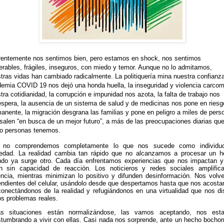
rentemente
nos sentimos bien, pero estamos en shock, nos sentimos
erables, frágiles, inseguros, con miedo y temor. Aunque no lo admitamos,
tras vidas han cambiado radicalmente. La politiquería mina nuestra confianza
emia COVID 19 nos dejó una honda huella, la inseguridad y violencia carco
tra cotidianidad, la corrupción e impunidad nos azota, la falta de trabajo nos
spera, la ausencia de un sistema de salud y de medicinas nos pone en riesg
anente, la migración desgrana las familias y pone en peligro a miles de pers
salen “en busca de un mejor futuro”, a más de las preocupaciones diarias qu
o personas tenemos.
 no comprendemos completamente lo que nos sucede como individu
edad. La realidad cambia tan rápido que no alcanzamos a procesar un 
do ya surge otro. Cada día enfrentamos experiencias que nos impactan 
n sin capacidad de reacción. Los noticieros y redes sociales amplific
encia, mientras minimizan lo positivo y difunden desinformación.
Nos volv
ndientes del celular, usándolo desde que despertamos hasta que nos acost
onectándonos de la realidad y refugiándonos en una virtualidad que nos di
os problemas reales.
as situaciones están normalizándose, las vamos aceptando, nos est
tumbrando a vivir con ellas. Casi nada nos sorprende, ante un hecho bocho