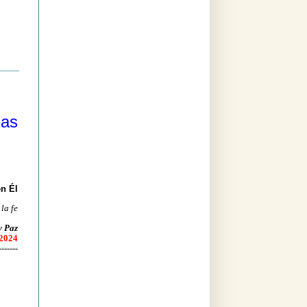
las
en Él
 la fe
y Paz
 2024
-------