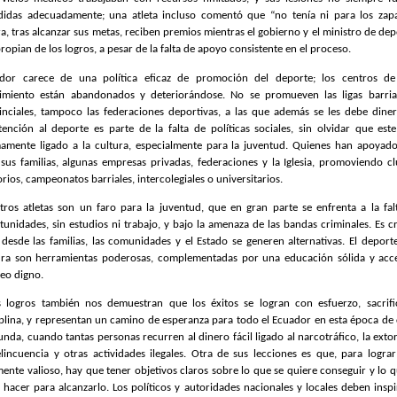
didas adecuadamente; una atleta incluso comentó que “no tenía ni para los zapa
a, tras alcanzar sus metas, reciben premios mientras el gobierno y el ministro de dep
ropian de los logros, a pesar de la falta de apoyo consistente en el proceso.
dor carece de una política eficaz de promoción del deporte; los centros de
imiento están abandonados y deteriorándose. No se promueven las ligas barria
inciales, tampoco las federaciones deportivas, a las que además se les debe diner
tención al deporte es parte de la falta de políticas sociales, sin olvidar que este
mamente ligado a la cultura, especialmente para la juventud. Quienes han apoyad
 sus familias, algunas empresas privadas, federaciones y la Iglesia, promoviendo cl
rios, campeonatos barriales, intercolegiales o universitarios.
tros atletas son un faro para la juventud, que en gran parte se enfrenta a la fal
tunidades, sin estudios ni trabajo, y bajo la amenaza de las bandas criminales. Es cr
 desde las familias, las comunidades y el Estado se generen alternativas. El deporte
ura son herramientas poderosas, complementadas por una educación sólida y acc
eo digno.
s logros también nos demuestran que los éxitos se logran con esfuerzo, sacrifi
iplina, y representan un camino de esperanza para todo el Ecuador en esta época de c
unda, cuando tantas personas recurren al dinero fácil ligado al narcotráfico, la extor
elincuencia y otras actividades ilegales. Otra de sus lecciones es que, para lograr
mente valioso, hay que tener objetivos claros sobre lo que se quiere conseguir y lo q
 hacer para alcanzarlo. Los políticos y autoridades nacionales y locales deben inspi