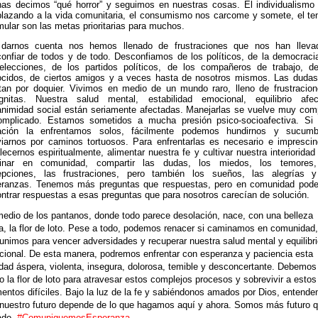
as decimos “qué horror” y seguimos en nuestras cosas. El individualismo
lazando a la vida comunitaria, el consumismo nos carcome y somete, el te
ular son las metas prioritarias para muchos.
 darnos cuenta nos hemos llenado de frustraciones que nos han lleva
onfiar de todos y de todo. Desconfiamos de los políticos, de la democraci
elecciones, de los partidos políticos, de los compañeros de trabajo, d
cidos, de ciertos amigos y a veces hasta de nosotros mismos. Las duda
tan por doquier. Vivimos en medio de un mundo raro, lleno de frustracio
gnitas. Nuestra salud mental, estabilidad emocional, equilibrio afec
nimidad social están seriamente afectadas. Manejarlas se vuelve muy com
omplicado. Estamos sometidos a mucha presión psico-socioafectiva. Si 
uación la enfrentamos solos, fácilmente podemos hundirnos y sucumb
iarnos por caminos tortuosos. Para enfrentarlas es necesario e imprescin
alecernos espiritualmente, alimentar nuestra fe y cultivar nuestra interioridad
inar en comunidad, compartir las dudas, los miedos, los temores,
epciones, las frustraciones, pero también los sueños, las alegrías y
eranzas. Tenemos más preguntas que respuestas, pero en comunidad pod
ntrar respuestas a esas preguntas que para nosotros carecían de solución.
edio de los pantanos, donde todo parece desolación, nace, con una belleza
a, la flor de loto. Pese a todo, podemos renacer si caminamos en comunidad,
unimos para vencer adversidades y recuperar nuestra salud mental y equilibr
ional. De esta manera, podremos enfrentar con esperanza y paciencia esta
idad áspera, violenta, insegura, dolorosa, temible y desconcertante. Debemos
 la flor de loto para atravesar estos complejos procesos y sobrevivir a estos
ntos difíciles. Bajo la luz de la fe y sabiéndonos amados por Dios, entend
nuestro futuro depende de lo que hagamos aquí y ahora. Somos más futuro 
ado.
#ComuniquemosEsperanza