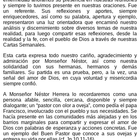
y siempre lo tuvimos presente en nuestras oraciones. Fue
un referente. Sus reflexiones y aportes, siempre
enriquecedores, así como su palabra, apertura y ejemplo,
representaron una luz orientadora que encaminó nuestro
análisis y discernimiento sobre diversos temas de nuestra
realidad, para luego compartir esas reflexiones, desde la
realidad y la fe, con el pueblo de Dios a través de nuestras
Cartas Semanales.
Esta carta expresa todo nuestro cariño, agradecimiento y
admiración por Monseñor Néstor, así como nuestra
solidaridad con sus hermanas, hermanos y demás
familiares. Su partida es una prueba, pero, a la vez, una
señal del amor de Dios, en cuya voluntad y misericordia
siempre confió.
A Monseñor Néstor Herrera lo recordaremos como una
persona afable, sencilla, cercana, disponible y siempre
dialogante; un “pastor con olor a oveja”, como pedía el papa
Francisco, involucrado con el pueblo y sus necesidades. Se
hacía presente en las comunidades más alejadas y en los
barrios marginales para compartir y expresar el amor de
Dios con palabras de esperanza y acciones concretas. Fue
un ejemplo del Buen Pastor que conoce a sus ovejas y
entrega su vida por ellas (cf. Jn 10,11-16).