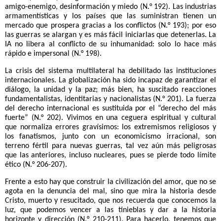
amigo-enemigo, desinformación y miedo (N.° 192). Las industrias
armamentísticas y los países que las suministran tienen un
mercado que prospera gracias a los conflictos (N.° 193); por eso
las guerras se alargan y es más fácil iniciarlas que detenerlas. La
IA no libera al conflicto de su inhumanidad: solo lo hace más
rápido e impersonal (N.° 198).
La crisis del sistema multilateral ha debilitado las instituciones
internacionales. La globalización ha sido incapaz de garantizar el
diálogo, la unidad y la paz; más bien, ha suscitado reacciones
fundamentalistas, identitarias y nacionalistas (N.° 201). La fuerza
del derecho internacional es sustituida por el “derecho del más
fuerte” (N.° 202). Vivimos en una ceguera espiritual y cultural
que normaliza errores gravísimos: los extremismos religiosos y
los fanatismos, junto con un economicismo irracional, son
terreno fértil para nuevas guerras, tal vez aún más peligrosas
que las anteriores, incluso nucleares, pues se pierde todo límite
ético (N.° 206-207).
Frente a esto hay que construir la civilización del amor, que no se
agota en la denuncia del mal, sino que mira la historia desde
Cristo, muerto y resucitado, que nos recuerda que conocemos la
luz, que podemos vencer a las tinieblas y dar a la historia
horizonte y dirección (N.° 210-211). Para hacerlo, tenemos que