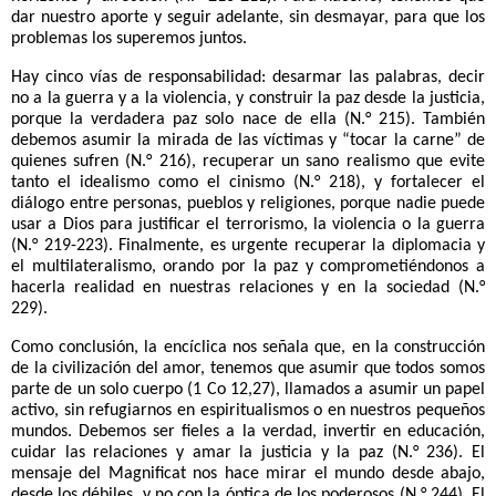
dar nuestro aporte y seguir adelante, sin desmayar, para que los
problemas los superemos juntos.
Hay cinco vías de responsabilidad: desarmar las palabras, decir
no a la guerra y a la violencia, y construir la paz desde la justicia,
porque la verdadera paz solo nace de ella (N.° 215). También
debemos asumir la mirada de las víctimas y “tocar la carne” de
quienes sufren (N.° 216), recuperar un sano realismo que evite
tanto el idealismo como el cinismo (N.° 218), y fortalecer el
diálogo entre personas, pueblos y religiones, porque nadie puede
usar a Dios para justificar el terrorismo, la violencia o la guerra
(N.° 219-223). Finalmente, es urgente recuperar la diplomacia y
el multilateralismo, orando por la paz y comprometiéndonos a
hacerla realidad en nuestras relaciones y en la sociedad (N.°
229).
Como conclusión, la encíclica nos señala que, en la construcción
de la civilización del amor, tenemos que asumir que todos somos
parte de un solo cuerpo (1 Co 12,27), llamados a asumir un papel
activo, sin refugiarnos en espiritualismos o en nuestros pequeños
mundos. Debemos ser fieles a la verdad, invertir en educación,
cuidar las relaciones y amar la justicia y la paz (N.° 236). El
mensaje del Magnificat nos hace mirar el mundo desde abajo,
desde los débiles, y no con la óptica de los poderosos (N.° 244). El