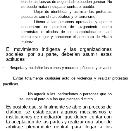
desde
las
fuerzas
de
seguridad
se
pueden
generar.
No
se
puede
matar
ni disparar contra el pueblo.
·
Dejar de identificar y asimilar las protestas
populares con el narcotráfico y el
terrorismo.
·
Liberar a las personas apresadas y que se
encuentran en proceso de juzgamiento como
terroristas o aliados de los narcotraficantes: así
como investigar y sancionar el asesinato de Efraín
Fuérez.
El movimiento indígena y las organizaciones
sociales, por su parte, deberían asumir estas
actitudes:
·
Respetar
y
no
dañar
los
bienes
y
recursos
públicos
y
privados.
·
Evitar
totalmente
cualquier
acto
de
violencia
y
realizar
protestas
pacíficas.
·
No agredir a las instituciones o personas que no
se unen al paro o a las que piensan
distinto.
Es
posible
que,
si
finalmente
se
abre
un
proceso
de
diálogo,
se
establezcan
algunos
mecanismos
e
instituciones de mediación que deben contar con
la aceptación de las partes y realizar una labor de
arbitraje plenamente neutral para llegar a los