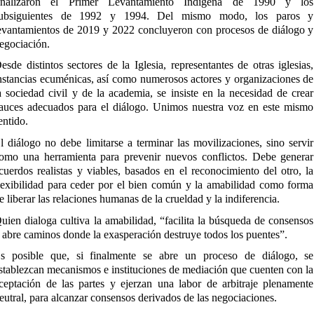
inalizaron el Primer Levantamiento Indígena de 1990 y los
ubsiguientes de 1992 y 1994. Del mismo modo, los paros y
evantamientos de 2019 y 2022 concluyeron con procesos de diálogo y
egociación.
esde distintos sectores de la Iglesia, representantes de otras iglesias,
nstancias ecuménicas, así como numerosos actores y organizaciones de
a sociedad civil y de la academia, se insiste en la necesidad de crear
auces adecuados para el diálogo. Unimos nuestra voz en este mismo
entido.
l diálogo no debe limitarse a terminar las movilizaciones, sino servir
omo una herramienta para prevenir nuevos conflictos. Debe generar
cuerdos realistas y viables, basados en el reconocimiento del otro, la
lexibilidad para ceder por el bien común y la amabilidad como forma
e liberar las relaciones humanas de la crueldad y la indiferencia.
uien dialoga cultiva la amabilidad, “facilita la búsqueda de consensos
 abre caminos donde la exasperación destruye todos los puentes”.
s posible que, si finalmente se abre un proceso de diálogo, se
stablezcan mecanismos e instituciones de mediación que cuenten con la
ceptación de las partes y ejerzan una labor de arbitraje plenamente
eutral, para alcanzar consensos derivados de las negociaciones.