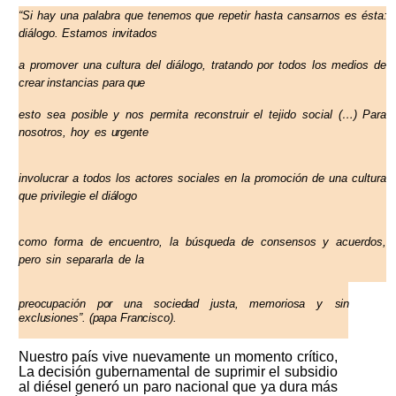
“Si
hay
una
palabra que
tenemos
que
repetir
hasta
cansarnos
es
ésta:
diálogo.
Estamos
invitados
a
promover
una
cultura
del
diálogo,
tratando
por
todos
los
medios
de
crear
instancias
para
que
esto
sea
posible
y
nos
permita
reconstruir
el
tejido
social
(…)
Para
nosotros,
hoy
es
urgente
involucrar
a todos
los
actores
sociales
en la promoción
de
una cultura
que
privilegie
el
diálogo
como
forma
de
encuentro,
la
búsqueda
de
consensos
y
acuerdos,
pero
sin
separarla
de
la
preocupación
por
una
sociedad
justa,
memoriosa
y
sin
exclusiones”.
(papa
Francisco).
Nuestro país vive nuevamente un momento crítico,
La decisión gubernamental de suprimir el subsidio
al diésel generó un
paro nacional que ya dura más