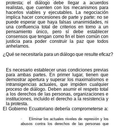
protesta; el diálogo debe llegar a acuerdos
realistas, que cuenten con los mecanismos para
hacerlos
viables
y
ejecutables.
La
negociación
implica
hacer
concesiones
de
parte
y
parte:
no
se
puede
esperar
que
haya
falsas
unanimidades,
ni
una
confluencia
total
de
criterios
en
torno
a
un
pensamiento
único,
pero
sí
debe
establecer
consensos
que
tengan
como
fin
el
bien
común
con
justicia para poder construir la paz que todos
anhelamos.
¿Qué
se
necesitaría
para
un
diálogo
que
resulte
eficaz?
Es necesario establecer unas condiciones previas
para ambas partes. En primer lugar, tienen que
demostrar apertura y superar los maximalismos e
intransigencias actuales, que impiden cualquier
proceso de diálogo. Deben asumir el respeto total
a los derechos de las personas, organizaciones e
instituciones, incluido el derecho a la resistencia y
la protesta.
El
Gobierno
Ecuatoriano
debería
comprometerse
a:
·
Eliminar los actuales niveles de represión y los
abusos contra los derechos de las personas
que