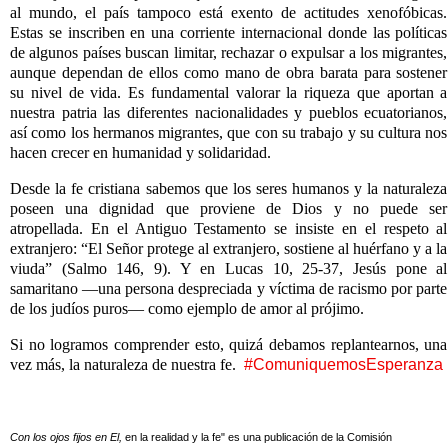
al mundo, el país tampoco está exento de actitudes xenofóbicas.
Estas se inscriben en una corriente internacional donde las políticas
de algunos países buscan limitar, rechazar o expulsar a los migrantes,
aunque dependan de ellos como mano de obra barata para sostener
su nivel de vida. Es fundamental valorar la riqueza que aportan a
nuestra patria las diferentes nacionalidades y pueblos ecuatorianos,
así como los hermanos migrantes, que con su trabajo y su cultura nos
hacen crecer en humanidad y solidaridad.
Desde la fe cristiana sabemos que los seres humanos y la naturaleza
poseen una dignidad que proviene de Dios y no puede ser
atropellada. En el Antiguo Testamento se insiste en el respeto al
extranjero: “El Señor protege al extranjero, sostiene al huérfano y a la
viuda” (Salmo 146, 9). Y en Lucas 10, 25-37, Jesús pone al
samaritano —una persona despreciada y víctima de racismo por parte
de los judíos puros— como ejemplo de amor al prójimo.
Si no logramos comprender esto, quizá debamos replantearnos, una
vez más, la naturaleza de nuestra fe.
#ComuniquemosEsperanza
Con los ojos fijos en El,
en la realidad y la fe" es una publicación de la Comisión