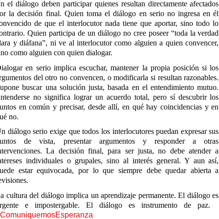
n el diálogo deben participar quienes resultan directamente afectados
or la decisión final. Quien toma el diálogo en serio no ingresa en él
onvencido de que el interlocutor nada tiene que aportar, sino todo lo
ontrario. Quien participa de un diálogo no cree poseer “toda la verdad
lara y diáfana”, ni ve al interlocutor como alguien a quien convencer,
ino como alguien con quien dialogar.
ialogar en serio implica escuchar, mantener la propia posición si los
rgumentos del otro no convencen, o modificarla si resultan razonables.
upone buscar una solución justa, basada en el entendimiento mutuo.
ntenderse no significa lograr un acuerdo total, pero sí descubrir los
untos en común y precisar, desde allí, en qué hay coincidencias y en
ué no.
n diálogo serio exige que todos los interlocutores puedan expresar sus
untos de vista, presentar argumentos y responder a otras
ntervenciones. La decisión final, para ser justa, no debe atender a
ntereses individuales o grupales, sino al interés general. Y aun así,
uede estar equivocada, por lo que siempre debe quedar abierta a
evisiones.
a cultura del diálogo implica un aprendizaje permanente. El diálogo es
rgente e impostergable. El diálogo es instrumento de paz.
#ComuniquemosEsperanza