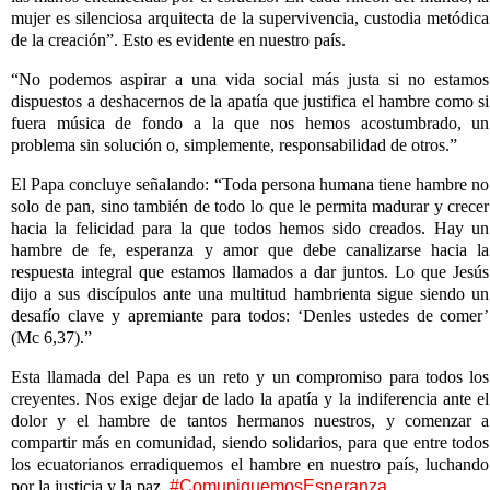
mujer es silenciosa arquitecta de la supervivencia, custodia metódica
de la creación”. Esto es evidente en nuestro país.
“No podemos aspirar a una vida social más justa si no estamos
dispuestos a deshacernos de la apatía que justifica el hambre como si
fuera música de fondo a la que nos hemos acostumbrado, un
problema sin solución o, simplemente, responsabilidad de otros.”
El Papa concluye señalando: “Toda persona humana tiene hambre no
solo de pan, sino también de todo lo que le permita madurar y crecer
hacia la felicidad para la que todos hemos sido creados. Hay un
hambre de fe, esperanza y amor que debe canalizarse hacia la
respuesta integral que estamos llamados a dar juntos. Lo que Jesús
dijo a sus discípulos ante una multitud hambrienta sigue siendo un
desafío clave y apremiante para todos: ‘Denles ustedes de comer’
(Mc 6,37).”
Esta llamada del Papa es un reto y un compromiso para todos los
creyentes. Nos exige dejar de lado la apatía y la indiferencia ante el
dolor y el hambre de tantos hermanos nuestros, y comenzar a
compartir más en comunidad, siendo solidarios, para que entre todos
los ecuatorianos erradiquemos el hambre en nuestro país, luchando
por la justicia y la paz.
#ComuniquemosEsperanza