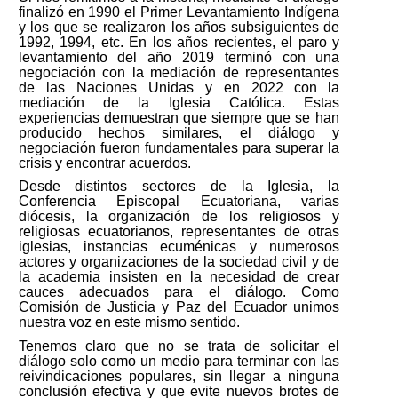
finalizó en 1990 el Primer Levantamiento Indígena
y los que se realizaron los años subsiguientes
de
1992, 1994, etc. En
los
años
recientes, el
paro
y
levantamiento del
año 2019 terminó
con
una
negociación
con
la
mediación
de
representantes
de
las
Naciones
Unidas
y
en 2022
con
la
mediación
de
la
Iglesia
Católica.
Estas
experiencias
demuestran
que
siempre
que
se han
producido
hechos
similares,
el
diálogo
y
negociación
fueron
fundamentales
para
superar
la
crisis y encontrar acuerdos.
Desde distintos sectores de la Iglesia, la
Conferencia Episcopal Ecuatoriana, varias
diócesis, la organización de los religiosos y
religiosas ecuatorianos, representantes de otras
iglesias,
instancias ecuménicas y numerosos
actores y organizaciones de la sociedad
civil y de
la
academia
insisten
en
la
necesidad
de
crear
cauces
adecuados
para
el
diálogo.
Como
Comisión
de
Justicia y Paz del Ecuador unimos
nuestra voz en este mismo sentido.
Tenemos
claro
que
no
se
trata
de
solicitar
el
diálogo
solo
como
un
medio
para
terminar
con
las
reivindicaciones populares, sin llegar a ninguna
conclusión efectiva y que evite nuevos brotes de