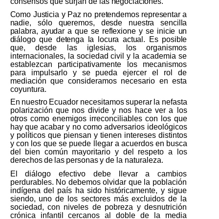
consensos que surjan de las
negociaciones.
Como
Justicia
y
Paz
no
pretendemos
representar
a
nadie, sólo
queremos,
desde
nuestra
sencilla
palabra,
ayudar
a
que
se
reflexione
y
se
inicie
un
diálogo
que
detenga
la
locura
actual.
Es
posible
que, desde las iglesias, los organismos
internacionales, la sociedad civil y la academia se
establezcan participativamente los mecanismos
para impulsarlo y se pueda ejercer el rol de
mediación que consideramos necesario en esta
coyuntura.
En
nuestro
Ecuador
necesitamos
superar
la
nefasta
polarización
que
nos
divide
y
nos
hace
ver
a los
otros como enemigos irreconciliables con los que
hay que acabar y no como adversarios ideológicos
y políticos que piensan y tienen intereses distintos
y con los que se puede llegar
a acuerdos
en
busca
del
bien
común
mayoritario
y
del
respeto
a
los
derechos
de
las
personas
y
de la naturaleza.
El diálogo efectivo debe llevar a cambios
perdurables. No debemos olvidar que la población
indígena
del
país
ha
sido
históricamente,
y
sigue
siendo,
uno
de
los
sectores
más
excluidos
de
la
sociedad,
con
niveles de
pobreza y
desnutrición
crónica infantil
cercanos al
doble
de la
media