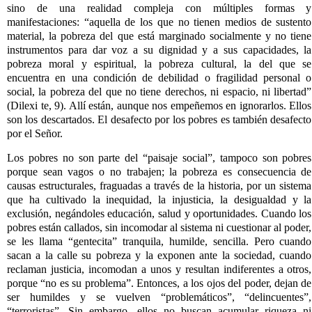
sino de una realidad compleja con múltiples formas y
manifestaciones: “aquella de los que no tienen medios de sustento
material, la pobreza del que está marginado socialmente y no tiene
instrumentos para dar voz a su dignidad y a sus capacidades, la
pobreza moral y espiritual, la pobreza cultural, la del que se
encuentra en una condición de debilidad o fragilidad personal o
social, la pobreza del que no tiene derechos, ni espacio, ni libertad”
(Dilexi te, 9). Allí están, aunque nos empeñemos en ignorarlos. Ellos
son los descartados. El desafecto por los pobres es también desafecto
por el Señor.
Los pobres no son parte del “paisaje social”, tampoco son pobres
porque sean vagos o no trabajen; la pobreza es consecuencia de
causas estructurales, fraguadas a través de la historia, por un sistema
que ha cultivado la inequidad, la injusticia, la desigualdad y la
exclusión, negándoles educación, salud y oportunidades. Cuando los
pobres están callados, sin incomodar al sistema ni cuestionar al poder,
se les llama “gentecita” tranquila, humilde, sencilla. Pero cuando
sacan a la calle su pobreza y la exponen ante la sociedad, cuando
reclaman justicia, incomodan a unos y resultan indiferentes a otros,
porque “no es su problema”. Entonces, a los ojos del poder, dejan de
ser humildes y se vuelven “problemáticos”, “delincuentes”,
“terroristas”. Sin embargo, ellos no buscan acumular riqueza ni