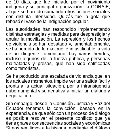
de 10
días, que fue iniciado por
el movimiento
indígena y su principal organización, la CONAIE,
al que se
han ido sumando otros actores
sociales
con
distinta
intensidad.
Quizás
fue
la
gota
que
rebasó
el
vaso
de
la
indignación
popular.
Las autoridades han respondido implementando
distintas estrategias y medidas para desprestigiar
y
anular
la
movilización.
La
represión
y
los
hechos
de
violencia
se
han
desatado
y, lamentablemente,
se ha perdido de forma cruel e injustificable la vida
de un dirigente comunitario,
hay
varios
heridos,
incluso
algunos
de
la
fuerza
pública,
y
personas
maltratadas
y presas, que han sido calificadas
como terroristas.
Se
ha
producido
una
escalada
de
violencia
que,
en
los
actuales
momentos,
impide
ver
una
salida
fácil
y
pronta
a
la
actual
situación,
por
la
intransigencia
gubernamental
y
su
negativa
a
iniciar
un diálogo y
negociación.
Sin
embargo,
desde
la
Comisión
Justicia
y
Paz
del
Ecuador
tenemos
la
convicción,
basada
en
la
experiencia,
de
que
sólo
con
un
proceso
de
diálogo
es
posible
resolver
el
presente
conflicto
que ya
tiene
graves
consecuencias
sociales
y
económicas
Si
nos
remitimos
a
la
historia,
mediante
el diálogo