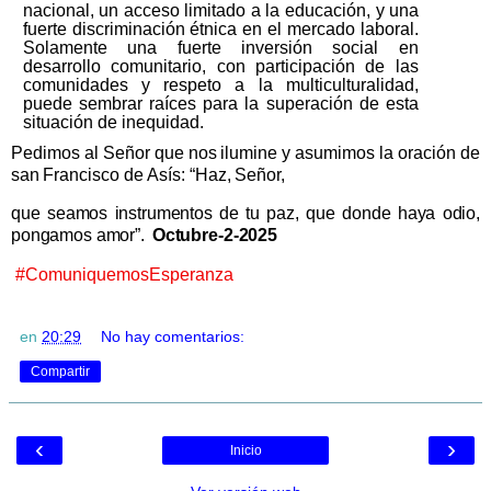
nacional, un acceso limitado a la educación,
y una
fuerte discriminación étnica en el mercado laboral.
Solamente
una
fuerte
inversión
social en
desarrollo
comunitario,
con
participación
de las
comunidades y respeto a la multiculturalidad,
puede sembrar
raíces para la superación de esta
situación de inequidad.
Pedimos
al
Señor
que
nos
ilumine
y
asumimos
la
oración
de
san
Francisco
de
Asís:
“Haz,
Señor,
que
seamos
instrumentos
de tu paz, que
donde haya odio,
pongamos
amor”.
Octubre-2-
2025
#ComuniquemosEsperanza
en
20:29
No hay comentarios:
Compartir
‹
›
Inicio