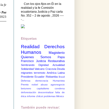
Con los ojos fijos en Él en la
 la fe
realidad y la fe Comisión
ecuatoriana Justicia y Paz carta
y Paz
No. 352 – 2 de agosto , 2026 ----
 2023
-...
-------
Etiquetas
Realidad
Derechos
Humanos
Magisterio
Quienes Somos
Papa
Francisco
Justicia Restaurativa
Sembrando Dignidad
Actualidad
Solidaridad
Vaticano
Cracovia
Deuda
migrantes
terremoto
América Latina
Presidente Ecuador
Riobamba
Brasil
Defensa democracia
Humanista
Premio nobel
abuso
agronegocio
betunero
capitalismo
condena
deforestación
descentralizar
falta de
ética
informe chilcot
problemas México
También puede revisar: