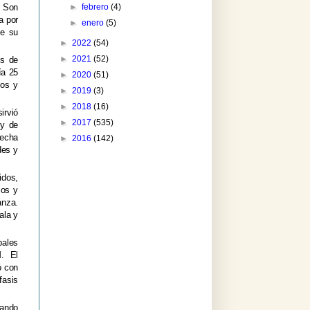
►
febrero
(4)
. Son
a por
►
enero
(5)
te su
►
2022
(54)
►
2021
(52)
os de
ía 25
►
2020
(51)
nos y
►
2019
(3)
►
2018
(16)
irvió
►
2017
(535)
 y de
echa
►
2016
(142)
des y
idos,
ios y
anza.
ala y
pales
M. El
ó con
fasis
jando