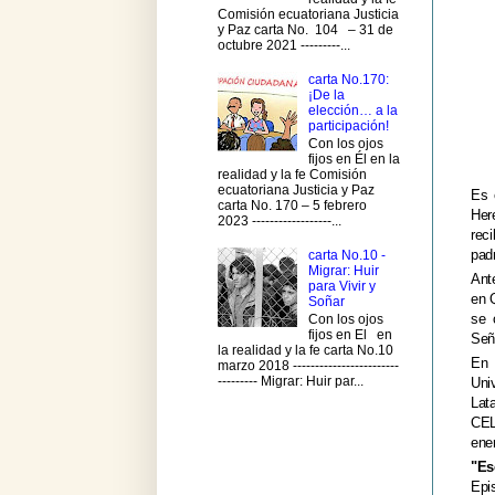
Comisión ecuatoriana Justicia
y Paz carta No. 104 – 31 de
octubre 2021 ---------...
carta No.170:
¡De la
elección… a la
participación!
Con los ojos
fijos en Él en la
realidad y la fe Comisión
ecuatoriana Justicia y Paz
Es 
carta No. 170 – 5 febrero
Her
2023 ------------------...
rec
pad
carta No.10 -
Migrar: Huir
Ant
para Vivir y
en 
Soñar
se 
Con los ojos
fijos en El en
Señ
la realidad y la fe carta No.10
En 
marzo 2018 ------------------------
--------- Migrar: Huir par...
Uni
Lat
CEL
ene
"Es
Epi