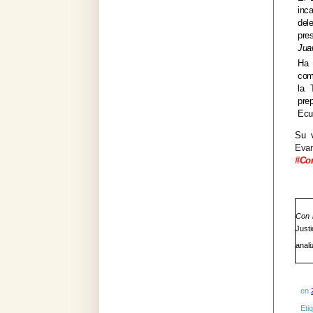
inc
del
pre
Jua
Ha 
comu
la 
pre
Ecu
Su 
Eva
#Co
Con l
Just
anali
en
Eti