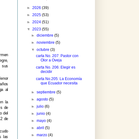
►
2026
(39)
►
2025
(53)
►
2024
(51)
▼
2023
(55)
►
diciembre
(5)
►
noviembre
(5)
▼
octubre
(3)
armen
carta No. 207: Pastor con
Olor a Oveja
egre,
n sus
carta No. 206: Elegir es
decidir
Menor
carta No.205: La Economía
que Ecuador necesita
 años
ga al
►
septiembre
(5)
►
agosto
(5)
en la
►
julio
(6)
is de
o del
►
junio
(4)
12 de
►
mayo
(4)
►
abril
(5)
cudo
►
marzo
(4)
s las