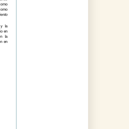
 como
 como
iento
 y la
io en
en la
ón en