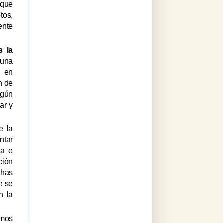
 que
tos,
ente
s la
 una
e en
n de
egún
ar y
e la
ntar
ta e
ción
chas
e se
n la
emos