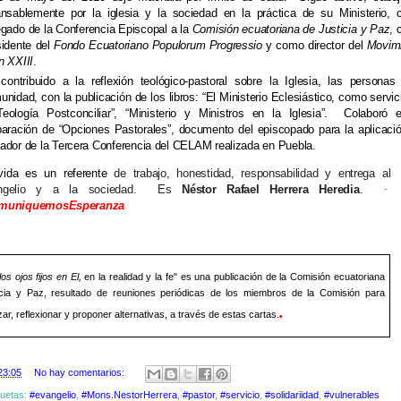
ansablemente por la iglesia y la sociedad en la práctica de su Ministerio,
egado de la Conferencia Episcopal a la
Comisión ecuatoriana de Justicia y Paz
,
sidente del
Fondo Ecuatoriano Populorum Progressio
y como director del
Movim
n XXIII
.
contribuido a la reflexión teológico-pastoral sobre la Iglesia, las personas
nidad, con la publicación de los libros: “El Ministerio Eclesiástico, como servic
Teología Postconciliar”, “Ministerio y Ministros en la Iglesia”. Colaboró 
paración de “Opciones Pastorales”, documento del episcopado para la aplicaci
ador de la Tercera Conferencia del CELAM realizada en Puebla.
vida es un referente
de trabajo, honestidad, responsabilidad y entrega al
ngelio y a la sociedad. Es
Néstor Rafael Herrera Heredia
.
·
muniquemosEsperanza
os ojos fijos en El,
en la realidad y la fe" es una publicación de la Comisión ecuatoriana
icia y Paz, resultado de reuniones periódicas de los miembros de la Comisión para
.
zar, reflexionar y proponer alternativas, a través de estas cartas.
23:05
No hay comentarios:
quetas:
#evangelio
,
#Mons.NestorHerrera
,
#pastor
,
#servicio
,
#solidariidad
,
#vulnerables