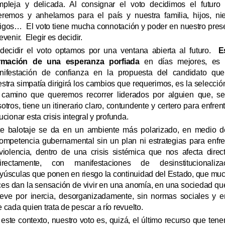
mpleja y delicada. Al consignar el voto decidimos el futuro
eremos y anhelamos para el país y nuestra familia, hijos, nie
igos…
El voto tiene mucha connotación y poder en nuestro pres
evenir.
Elegir es decidir.
decidir el voto optamos por una ventana abierta al futuro.
E
irmación de una esperanza porfiada
en días mejores, es
nifestación de confianza en la propuesta del candidato qu
stra simpatía dirigirá los cambios que requerimos, es la selecció
 camino que queremos recorrer liderados por alguien que, s
otros, tiene un itinerario claro, contundente y certero para enfrent
ucionar esta crisis integral y profunda.
te balotaje se da en un ambiente más polarizado, en medio d
ompetencia gubernamental sin un plan ni estrategias para enfre
violencia, dentro de una crisis sistémica que nos afecta direc
directamente, con manifestaciones de desinstitucionaliza
úsculas que ponen en riesgo la continuidad del Estado, que mu
es dan la sensación de vivir en una anomía, en una sociedad qu
eve por inercia, desorganizadamente, sin normas sociales y e
 cada quien trata de pescar a río revuelto.
este contexto, nuestro voto es, quizá, el último recurso que ten