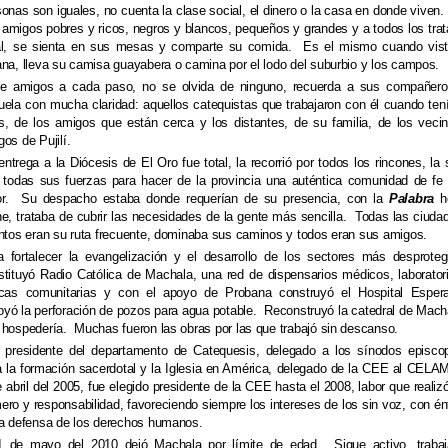
sonas son iguales, no cuenta la clase social, el dinero o la casa en donde viven
 amigos pobres y ricos, negros y blancos, pequeños y grandes y a todos los trat
al, se sienta en sus mesas y comparte su comida. Es el mismo cuando vis
ana, lleva su camisa guayabera o camina por el lodo del suburbio y los campos.
e amigos a cada paso, no se olvida de ninguno, recuerda a sus compañer
uela con mucha claridad: aquellos catequistas que trabajaron con él cuando ten
s, de los amigos que están cerca y los distantes, de su familia, de los veci
os de Pujilí.
ntrega a la Diócesis de El Oro fue total, la recorrió por todos los rincones, la s
 todas sus fuerzas para hacer de la provincia una auténtica comunidad de fe
r. Su despacho estaba donde requerían de su presencia, con la
Palabra
h
ne, trataba de cubrir las necesidades de la gente más sencilla. Todas las ciuda
intos
eran su ruta frecuente, dominaba sus caminos y todos eran sus amigos.
a fortalecer la evangelización y el desarrollo de los sectores más desproteg
stituyó Radio Católica de Machala, una red de dispensarios médicos, laborator
icas comunitarias y con el apoyo de Probana construyó el Hospital Esper
yó la perforación de pozos para agua potable. Reconstruyó la catedral de Mach
 hospedería. Muchas fueron las obras por las que trabajó sin descanso.
e
presidente del departamento de Catequesis, delegado a los sínodos episco
a la formación sacerdotal y la Iglesia en América, delegado de la CEE al CELA
 abril del 2005, fue elegido presidente de la CEE hasta el 2008, labor que realiz
ero y responsabilidad, favoreciendo siempre los intereses de los sin voz, con én
la defensa de los derechos humanos.
1 de mayo del 2010 dejó Machala por límite de edad. Sigue activo, traba