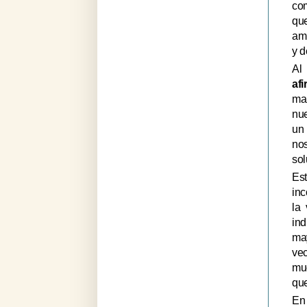
co
qu
am
y d
Al 
af
ma
nue
un
nos
sol
Es
inc
la 
in
may
vec
mu
que
En 