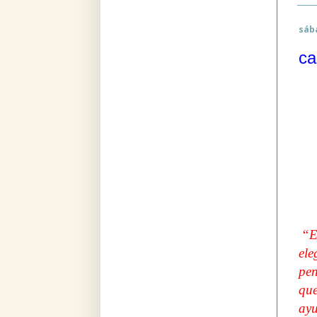
sáb
ca
“E
ele
pen
que
ayu