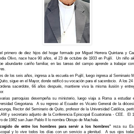
el primero de diez hijos del hogar formado por Miguel Herrera Quintana y C
edia Olivo, nace hace 90 años, el 23 de octubre de 1933 en Pujilí. Un niño al
ibe abundante cariño familiar, en las tareas del campo aprende a trabajar co
res.
es de los seis años, ingresa a la escuela en Pujilí, luego ingresa al Seminario 
Quito, sigue en el Mayor, donde ratificó su vocación para el sacerdocio. A los 24
ordena sacerdote, 66 años después, mantiene viva la misma ilusión y entre
or.
varias parroquias desempeña su ministerio, luego viaja a Roma a estudiar 
versidad Gregoriana. A su regreso al Ecuador es Vicario General de la dióces
acunga, Rector del Seminario de Quito, profesor de la Universidad Católica, perit
AM y secretario adjunto de la Conferencia Episcopal Ecuatoriana - CEE. El 
ro de 1982 san Juan Pablo II lo nombra Obispo de Machala.
cogido de entre los hombres para servir a los hombres"
reza su Es
scopal y lo vive todos los días con un servicio a plenitud. A sus ojos toda