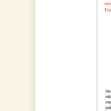
nos
Fra
H
e
in
mej
pa