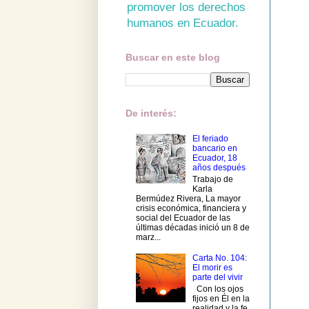
promover los derechos
humanos en Ecuador.
Buscar en este blog
De interés:
El feriado
bancario en
Ecuador, 18
años después
Trabajo de
Karla
Bermúdez Rivera, La mayor
crisis económica, financiera y
social del Ecuador de las
últimas décadas inició un 8 de
marz...
Carta No. 104:
El morir es
parte del vivir
Con los ojos
fijos en Él en la
realidad y la fe