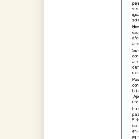
per
sus
igu
sot
Hac
esc
año
amig
Su e
con
amo
car
rec
Par
con
bot
Apo
una
Fu
par
5 de
esm
en 
El 