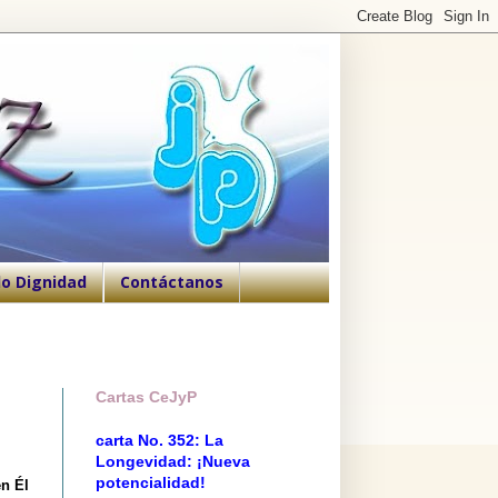
o Dignidad
Contáctanos
Cartas CeJyP
carta No. 352: La
Longevidad: ¡Nueva
potencialidad!
en Él