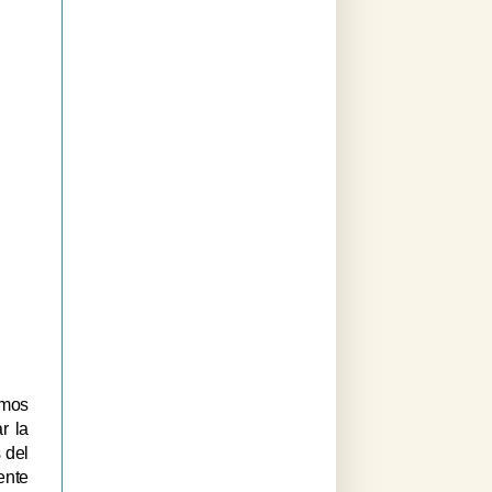
emos
r la
 del
ente