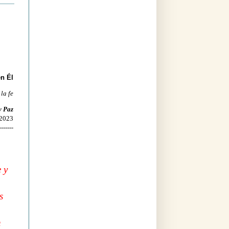
en Él
 la fe
y Paz
 2023
-------
 y
s
n