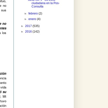
etuo,
ciudadana en la Pos-
ue no
Consulta
e sus
►
febrero
(2)
►
enero
(4)
e no
►
2017
(535)
ntes
►
2016
(142)
s los
ción
encia
iento
 vida
ó su
2; Mt
tuvo
ación