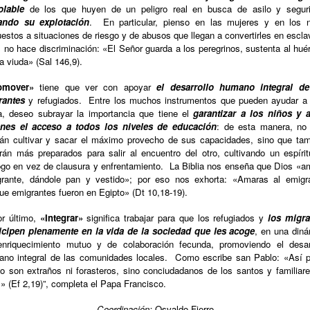
olable
de los que huyen de un peligro real en busca de asilo y seguri
tando su explotación
.
En particular, pienso en las mujeres y en los 
estos a situaciones de riesgo y de abusos que llegan a convertirles en escla
 no hace discriminación: «El Señor guarda a los peregrinos, sustenta al hué
la viuda» (Sal 146,9).
omover»
tiene que ver con apoyar
el desarrollo humano integral de
rantes
y refugiados.
Entre los muchos instrumentos que pueden ayudar a
a, deseo subrayar la importancia que tiene el
garantizar a los niños y 
enes el acceso a todos los niveles de educación
: de esta manera, no
án cultivar y sacar el máximo provecho de sus capacidades, sino que ta
rán más preparados para salir al encuentro del otro, cultivando un espíri
ogo en vez de clausura y enfrentamiento.
La Biblia nos enseña que Dios «a
rante, dándole pan y vestido»; por eso nos exhorta: «Amaras al emigr
ue emigrantes fueron en Egipto» (Dt 10,18-19).
r último,
«Integrar»
significa trabajar para que los refugiados y
los migra
icipen plenamente en la vida de la sociedad que les acoge
, en una din
nriquecimiento mutuo y de colaboración fecunda, promoviendo el desar
no integral de las comunidades locales.
Como escribe san Pablo: «Así 
o son extraños ni forasteros, sino conciudadanos de los santos y familiar
» (Ef 2,19)”, completa el Papa Francisco.
Coordinación:
Osvaldo Fierro