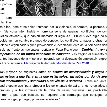
s porque
can
ores
s para
familias
ra ellos, pero otros salen forzados por la violencia, el hambre, la pobreza, 
n “de «una interminable y horrenda serie de guerras, conflictos, genoci
piezas étnicas”», que habían marcado el siglo XX.
En el nuevo siglo no 
ucido aún un cambio profundo de sentido: los conflictos armados y otras f
iolencia organizada siguen provocando el desplazamiento de la población den
a de las fronteras nacionales -señala el Papa Francisco-.
También huyen d
speración de un futuro imposible de construir
, «es trágico el aumento d
antes huyendo de la miseria empeorada por la degradación ambiental» expre
 Francisco en el
Mensaje de la Jornada Mundial de la Paz 2018
.
gran mayoría de migrantes
salen en estado de desesperación y llegan e
o estado a una tierra en la que están solos, sin saber por dónde apu
otal incertidumbre y sometidos al vaivén de la sorpresa
.
Francisco, ante
idad propone que “para ofrecer a los solicitantes de asilo, a los refugiados, 
igrantes y a las víctimas de la trata de seres humanos una posibilida
ontrar la paz que buscan, se requiere una estrategia que conjugue cu
ones: acoger, proteger, promover e integrar”.