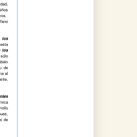
dad,
niños
vos.
rfano
 los
 esta
a los
 sólo
mbién
tu de
ma al
ante,
ntes
ámica
rollo
pues,
es de