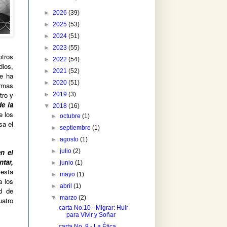
►
2026
(39)
►
2025
(53)
►
2024
(51)
►
2023
(55)
otros
►
2022
(54)
dios,
►
2021
(52)
se ha
►
2020
(51)
ormas
tro y
►
2019
(3)
e la
▼
2018
(16)
e los
►
octubre
(1)
sa el
►
septiembre
(1)
►
agosto
(1)
►
julio
(2)
n el
ntar,
►
junio
(1)
 esta
►
mayo
(1)
a los
►
abril
(1)
d de
▼
marzo
(2)
atro
carta No.10 - Migrar: Huir
para Vivir y Soñar
carta No. 9 - La Ética