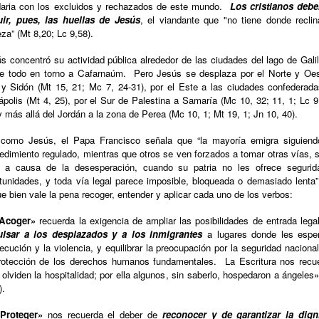
daria con los excluidos y rechazados de este mundo.
Los cristianos deb
uir, pues, las huellas de Jesús
, el viandante que "no tiene donde reclin
za” (Mt 8,20; Lc 9,58).
s concentró su actividad pública alrededor de las ciudades del lago de Gali
e todo en torno a Cafarnaúm.
Pero Jesús se desplaza por el Norte y Oe
 y Sidón (Mt 15, 21; Mc 7, 24-31), por el Este a las ciudades confederada
polis (Mt 4, 25), por el Sur de Palestina a Samaría (Mc 10, 32; 11, 1; Lc 9
y más allá del Jordán a la zona de Perea (Mc 10, 1; Mt 19, 1; Jn 10, 40).
 como Jesús, el Papa Francisco señala que “la mayoría emigra siguiend
edimiento regulado, mientras que otros se ven forzados a tomar otras vías, 
o a causa de la desesperación, cuando su patria no les ofrece segurid
tunidades, y toda vía legal parece imposible, bloqueada o demasiado lenta”
ue bien vale la pena recoger, entender y aplicar cada uno de los verbos:
Acoger»
recuerda la exigencia de ampliar las posibilidades de entrada lega
ulsar a los desplazados y a los inmigrantes
a lugares donde les esper
ecución y la violencia, y equilibrar la preocupación por la seguridad naciona
rotección de los derechos humanos fundamentales.
La Escritura nos recu
olviden la hospitalidad; por ella algunos, sin saberlo, hospedaron a ángeles
).
Proteger»
nos recuerda el deber de
reconocer y de garantizar la dign