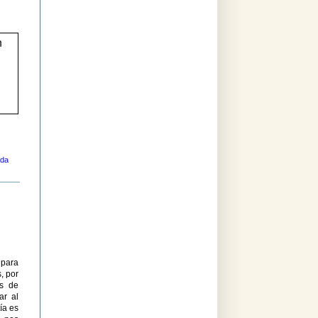
n
ada
 para
, por
os de
ar al
ía es