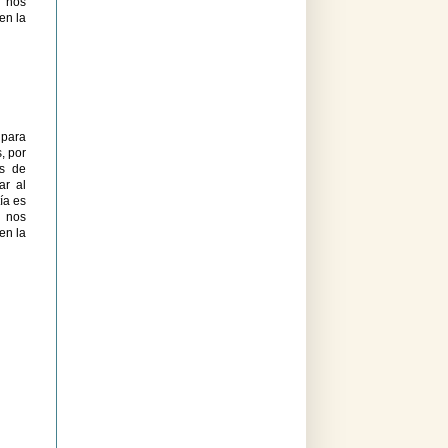
o nos
en la
 para
, por
os de
ar al
ía es
o nos
en la