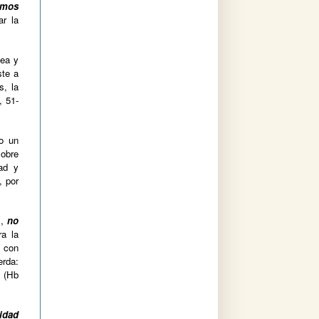
emos
ar la
lea y
ste a
s, la
, 51-
o un
sobre
ad y
, por
l,
no
a la
l con
erda:
» (Hb
idad