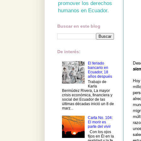
promover los derechos
humanos en Ecuador.
Buscar en este blog
De interés:
Desd
El feriado
bancario en
siem
Ecuador, 18
años después
Hoy
Trabajo de
mil
Karla
Bermúdez Rivera, La mayor
per
crisis económica, financiera y
alre
social del Ecuador de las
mun
últimas décadas inició un 8 de
marz...
mig
múlt
Carta No. 104:
razo
El morir es
parte del vivir
uno
Con los ojos
sa
fijos en Él en la
estu
realidad y la fe