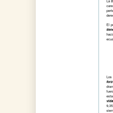
La B
care
pert
dere
El p
tie
haci
ecua
Los
for
dram
fuer
esta
vid
9,35
siem