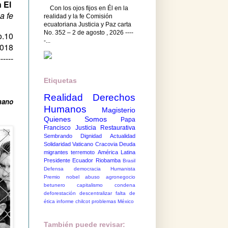
n El
Con los ojos fijos en Él en la
a fe
realidad y la fe Comisión
ecuatoriana Justicia y Paz carta
No. 352 – 2 de agosto , 2026 ----
o.10
-...
2018
------
Etiquetas
Realidad
Derechos
mano
Humanos
Magisterio
Quienes Somos
Papa
Francisco
Justicia Restaurativa
Sembrando Dignidad
Actualidad
Solidaridad
Vaticano
Cracovia
Deuda
migrantes
terremoto
América Latina
Presidente Ecuador
Riobamba
Brasil
Defensa democracia
Humanista
Premio nobel
abuso
agronegocio
betunero
capitalismo
condena
deforestación
descentralizar
falta de
ética
informe chilcot
problemas México
También puede revisar: