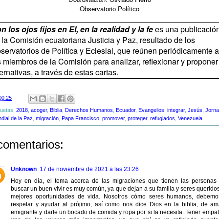
Observatorio Político
n los ojos fijos en El, en la realidad y la fe
es una publicació
 la Comisión ecuatoriana Justicia y Paz, resultado de los
servatorios de Política y Eclesial, que reúnen periódicamente a
s miembros de la Comisión para analizar, reflexionar y proponer
ternativas, a través de estas cartas.
00:25
quetas:
2018
,
acoger
,
Biblia
,
Derechos Humanos
,
Ecuador
,
Evangelios
,
integrar
,
Jesús
,
Jorn
dial de la Paz
,
migración
,
Papa Francisco
,
promover
,
proteger
,
refugiados
,
Venezuela
comentarios:
Unknown
17 de noviembre de 2021 a las 23:26
Hoy en día, el tema acerca de las migraciones que tienen las personas
buscar un buen vivir es muy común, ya que dejan a su familia y seres queridos
mejores oportunidades de vida. Nosotros cómo seres humanos, debem
respetar y ayudar al prójimo, así como nos dice Dios en la biblia, de am
emigrante y darle un bocado de comida y ropa por si la necesita. Tener empat