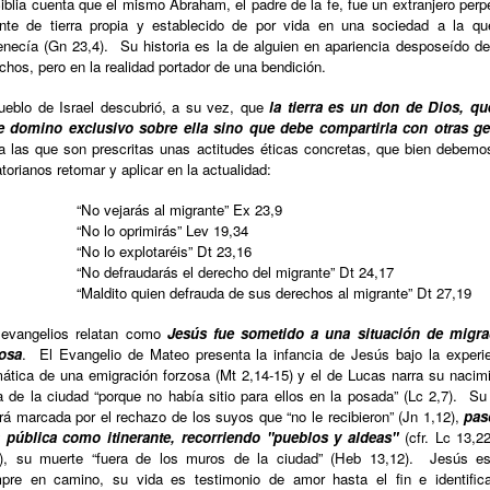
iblia cuenta que el mismo Abraham, el padre de la fe, fue un extranjero perp
nte de tierra propia y establecido de por vida en una sociedad a la q
enecía (Gn 23,4).
Su historia es la de alguien en apariencia desposeído d
chos, pero en la realidad portador de una bendición.
ueblo de Israel descubrió, a su vez, que
la tierra es un don de Dios, qu
ne domino exclusivo sobre ella sino que debe compartirla con otras ge
a las que son prescritas unas actitudes éticas concretas, que bien debemo
torianos retomar y aplicar en la actualidad:
“No vejarás al migrante” Ex 23,9
“No lo oprimirás” Lev 19,34
“No lo explotaréis” Dt 23,16
“No defraudarás el derecho del migrante” Dt 24,17
“Maldito quien defrauda de sus derechos al migrante” Dt 27,19
 evangelios relatan como
Jesús fue sometido a una situación de migra
zosa
.
El Evangelio de Mateo presenta la infancia de Jesús bajo la experi
ática de una emigración forzosa (Mt 2,14-15) y el de Lucas narra su nacim
a de la ciudad “porque no había sitio para ellos en la posada” (Lc 2,7).
Su
rá marcada por el rechazo de los suyos que “no le recibieron” (Jn 1,12),
pas
a pública como itinerante, recorriendo "pueblos y aldeas"
(cfr. Lc 13,2
), su muerte “fuera de los muros de la ciudad” (Heb 13,12).
Jesús es
pre en camino, su vida es testimonio de amor hasta el fin e identific