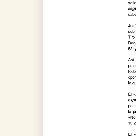
soli
seg
cabe
Jesú
sobr
Tiro
Decá
53) 
Así
proc
tod
opor
lo q
El
«
exp
pers
la p
«No 
13,2
El
«