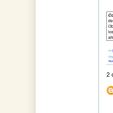
Co
de
Ob
lo
al
en
Eti
Mun
2 