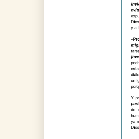
invi
evi
expu
Dios
y a 
«Pr
mig
tare
jóv
podr
esta
diál
emig
porq
Y po
part
de e
huma
ya n
Dios