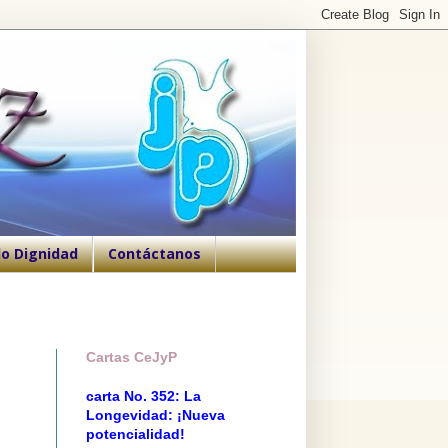
o Dignidad
Contáctanos
Cartas CeJyP
carta No. 352: La
Longevidad: ¡Nueva
potencialidad!