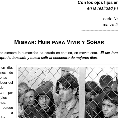
Con los ojos fijos e
en la realidad y l
carta N
marzo 
---------------------------
Migrar: Huir para Vivir y Soñar
e siempre la humanidad ha estado en camino, en movimiento.
El ser hu
pre ha buscado y busca salir al encuentro de mejores días.
 en día,
lones de
sonas
dedor del
do
ran por
iples
nes,
s porque
len a
diar,