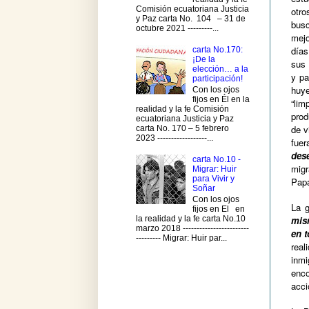
Comisión ecuatoriana Justicia
otro
y Paz carta No. 104 – 31 de
bus
octubre 2021 ---------...
mej
día
carta No.170:
¡De la
sus 
elección… a la
y pa
participación!
huye
Con los ojos
fijos en Él en la
“lim
realidad y la fe Comisión
prod
ecuatoriana Justicia y Paz
de v
carta No. 170 – 5 febrero
2023 ------------------...
fuer
dese
carta No.10 -
migr
Migrar: Huir
para Vivir y
Papa
Soñar
Con los ojos
La 
fijos en El en
mism
la realidad y la fe carta No.10
marzo 2018 ------------------------
en t
--------- Migrar: Huir par...
real
inm
enc
acci