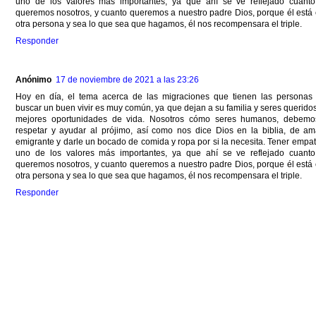
uno de los valores más importantes, ya que ahí se ve reflejado cuant
queremos nosotros, y cuanto queremos a nuestro padre Dios, porque él está 
otra persona y sea lo que sea que hagamos, él nos recompensara el triple.
Responder
Anónimo
17 de noviembre de 2021 a las 23:26
Hoy en día, el tema acerca de las migraciones que tienen las personas
buscar un buen vivir es muy común, ya que dejan a su familia y seres queridos
mejores oportunidades de vida. Nosotros cómo seres humanos, debem
respetar y ayudar al prójimo, así como nos dice Dios en la biblia, de am
emigrante y darle un bocado de comida y ropa por si la necesita. Tener empat
uno de los valores más importantes, ya que ahí se ve reflejado cuant
queremos nosotros, y cuanto queremos a nuestro padre Dios, porque él está 
otra persona y sea lo que sea que hagamos, él nos recompensara el triple.
Responder