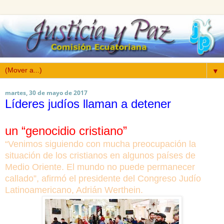
▼
martes, 30 de mayo de 2017
Líderes judíos llaman a detener
un “genocidio cristiano”
“Venimos siguiendo con mucha preocupación la
situación de los cristianos en algunos países de
Medio Oriente. El mundo no puede permanecer
callado”, afirmó el presidente del Congreso Judío
Latinoamericano, Adrián Werthein.