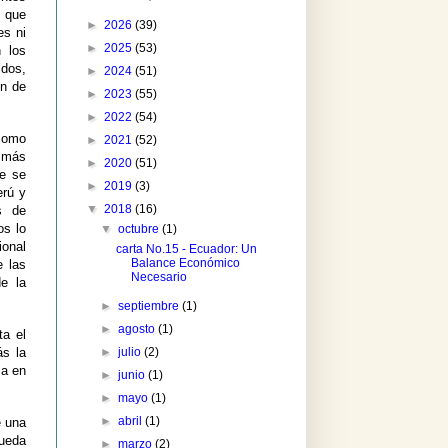
o que
►
2026
(39)
es ni
►
2025
(53)
n los
idos,
►
2024
(51)
ón de
►
2023
(55)
►
2022
(54)
 como
►
2021
(52)
o más
►
2020
(51)
ue se
►
2019
(3)
erú y
▼
2018
(16)
s de
os lo
▼
octubre
(1)
ional
carta No.15 - Ecuador: Un
Balance Económico
e las
Necesario
e la
►
septiembre
(1)
►
agosto
(1)
ta el
►
julio
(2)
s la
za en
►
junio
(1)
►
mayo
(1)
►
abril
(1)
e una
pueda
►
marzo
(2)