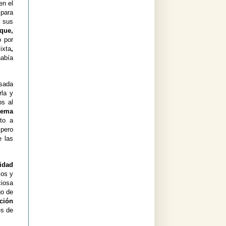
en el
 para
s sus
 que,
 por
ixta
,
había
sada
rla y
os al
uema
to a
 pero
e las
idad
cos y
iosa
go de
ción
es de