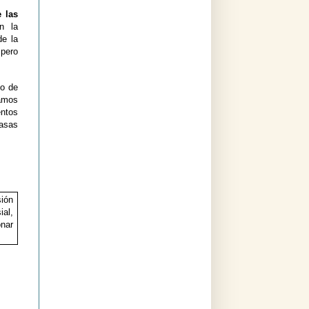
 las
n la
de la
 pero
to de
tamos
entos
masas
sión
ial,
onar