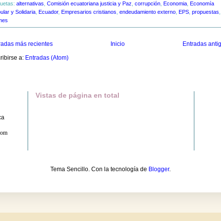
quetas:
alternativas
,
Comisión ecuatoriana justicia y Paz
,
corrupción
,
Economia
,
Economía
ular y Solidaria
,
Ecuador
,
Empresarios cristianos
,
endeudamiento externo
,
EPS
,
propuestas
,
mes
radas más recientes
Inicio
Entradas anti
ribirse a:
Entradas (Atom)
Vistas de página en total
ca
com
Tema Sencillo. Con la tecnología de
Blogger
.