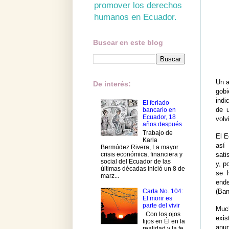
promover los derechos
humanos en Ecuador.
Buscar en este blog
Un a
De interés:
gobi
indi
El feriado
de 
bancario en
Ecuador, 18
volv
años después
Trabajo de
El E
Karla
así
Bermúdez Rivera, La mayor
crisis económica, financiera y
sati
social del Ecuador de las
y, p
últimas décadas inició un 8 de
se 
marz...
end
(Ban
Carta No. 104:
El morir es
parte del vivir
Much
Con los ojos
exi
fijos en Él en la
anun
realidad y la fe