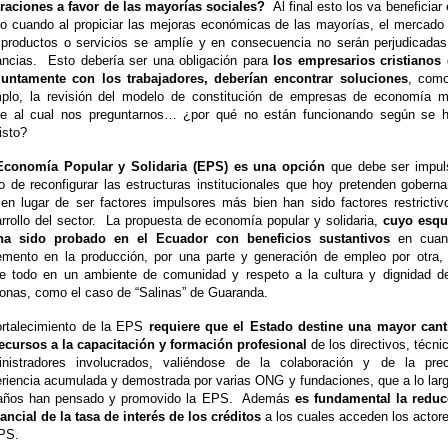
raciones a favor de las mayorías sociales?
Al final esto los va beneficiar 
ro cuando al propiciar las mejoras económicas de las mayorías, el mercado
productos o servicios se amplíe y en consecuencia no serán perjudicada
ncias.
Esto debería ser una obligación para
los empresarios cristianos
juntamente con los trabajadores, deberían encontrar soluciones
, como
plo, la revisión del modelo de constitución de empresas de economía m
te al cual nos preguntarnos… ¿por qué no están funcionando según se 
isto?
Economía Popular y Solidaria (EPS) es una opción
que debe ser impul
o de reconfigurar las estructuras institucionales que hoy pretenden goberna
en lugar de ser factores impulsores más bien han sido factores restrictiv
rrollo del sector.
La propuesta de economía popular y solidaria,
cuyo esq
ha sido probado en el Ecuador con beneficios sustantivos
en cuan
emento en la producción, por una parte y generación de empleo por otra,
e todo en un ambiente de comunidad y respeto a la cultura y dignidad d
onas, como el caso de “Salinas” de Guaranda.
ortalecimiento de la EPS
requiere que el Estado destine una mayor cant
ecursos a la capacitación y formación profesional
de los directivos, técni
inistradores involucrados, valiéndose de la colaboración y de la prec
riencia acumulada y demostrada por varias ONG y fundaciones, que a lo lar
años han pensado y promovido la EPS.
Además
es fundamental la reduc
ancial de la tasa de interés de los créditos
a los cuales acceden los actor
PS.