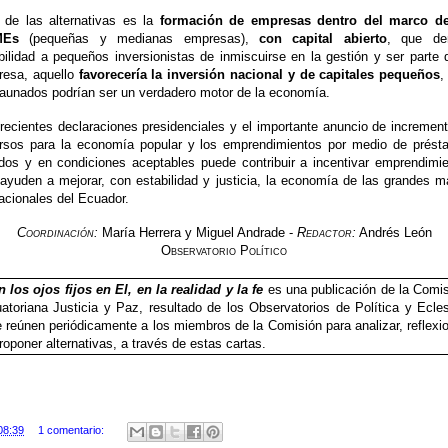
 de las alternativas es la
formación de empresas dentro del marco de
MEs
(pequeñas y medianas empresas),
con capital abierto
, que de
bilidad a pequeños inversionistas de inmiscuirse en la gestión y ser parte 
resa, aquello
favorecería la inversión nacional y de capitales pequeños
,
aunados podrían ser un verdadero motor de la economía.
recientes declaraciones presidenciales y el importante anuncio de incremen
rsos para la economía popular y los emprendimientos por medio de prés
dos y en condiciones aceptables puede contribuir a incentivar emprendimi
ayuden a mejorar, con estabilidad y justicia, la economía de las grandes 
acionales del Ecuador.
Coordinación:
María Herrera y Miguel Andrade -
Redactor:
Andrés León
Observatorio Político
 los ojos fijos en El, en la realidad y la fe
es una publicación de la Comi
atoriana Justicia y Paz, resultado de los Observatorios de Política y Ecles
 reúnen periódicamente a los miembros de la Comisión para analizar, reflexi
roponer alternativas, a través de estas cartas.
08:39
1 comentario: