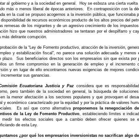
ntar al gobierno y a la sociedad en general.
Hoy se esboza una cierta vuelta
do más o menos liberal de épocas anteriores.
En contraposición con la d
da en la cual se propuso acogernos a la inversión pública, que funcionaba p
 disponibilidad de recursos económicos producto de los altos precios del petr
as remesas de los migrantes y de un agresivo crecimiento de los impuestos
ación hizo que nuestros administradores se tentaran por el despilfarro y ca
a más delirante corrupción.
probación de la “Ley de Fomento productivo, atracción de la inversión, gener
mpleo y estabilización fiscal”, no parece una solución adecuada y menos 
o plazo.
Sus beneficiarios directos son los empresarios sin que exista por 
llos un firme compromiso en la generación de empleo y el incremento 
rsión y en lugar de ello encontramos nuevas exigencias de mejores condic
 incrementar sus ganancias.
Comisión Ecuatoriana Justicia y Paz
considera que es responsabilidad
erno, pero también de la sociedad en general, la búsqueda de solucione
en la menor afectación a los sectores populares y que provoquen el desar
al y económico caracterizado por la equidad y por la práctica de valores hu
ciales.
Es así que como alternativa
proponemos la renegociación de
entivos de la Ley de Fomento Productivo
, estableciendo límites e indica
a medir los efectos sociales que a cambio deben ofrecer quienes se e
ficiando de esta Ley.
untamos ¿por qué los empresarios inversionistas no sacrifican algo d