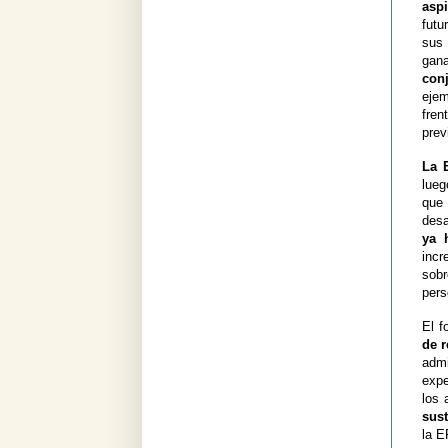
aspi
futu
sus 
gana
con
ejem
fren
prev
La 
lueg
que 
desa
ya 
incr
sobr
pers
El f
de r
adm
expe
los 
sust
la E