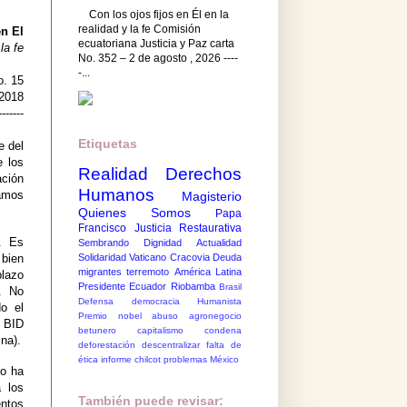
Con los ojos fijos en Él en la
realidad y la fe Comisión
en El
ecuatoriana Justicia y Paz carta
la fe
No. 352 – 2 de agosto , 2026 ----
-...
o. 15
 2018
-------
Etiquetas
e del
e los
Realidad
Derechos
ación
Humanos
amos
Magisterio
Quienes Somos
Papa
Francisco
Justicia Restaurativa
.
Es
Sembrando Dignidad
Actualidad
Solidaridad
Vaticano
Cracovia
Deuda
bien
migrantes
terremoto
América Latina
plazo
Presidente Ecuador
Riobamba
Brasil
.
No
Defensa democracia
Humanista
o el
Premio nobel
abuso
agronegocio
 BID
betunero
capitalismo
condena
na).
deforestación
descentralizar
falta de
ética
informe chilcot
problemas México
no ha
 los
También puede revisar:
entos