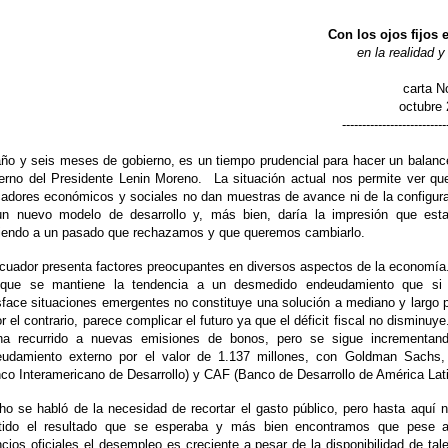
Con los ojos fijos 
en la realidad y 
carta N
octubre
--------------------------
ño y seis meses de gobierno, es un tiempo prudencial para hacer un balanc
erno del Presidente Lenin Moreno.
La situación actual nos permite ver qu
cadores económicos y sociales no dan muestras de avance ni de la configur
un nuevo modelo de desarrollo y, más bien, daría la impresión que est
iendo a un pasado que rechazamos y que queremos cambiarlo.
cuador presenta factores preocupantes en diversos aspectos de la economía
 que se mantiene la tendencia a un desmedido endeudamiento que si 
sface situaciones emergentes no constituye una solución a mediano y largo 
or el contrario, parece complicar el futuro ya que el déficit fiscal no disminuye
ha recurrido a nuevas emisiones de bonos, pero se sigue incrementand
eudamiento externo por el valor de 1.137 millones, con Goldman Sachs,
co Interamericano de Desarrollo) y CAF (Banco de Desarrollo de América Lati
o se habló de la necesidad de recortar el gasto público, pero hasta aquí 
stido el resultado que se esperaba y más bien encontramos que pese a
cios oficiales el desempleo es creciente a pesar de la disponibilidad de tal