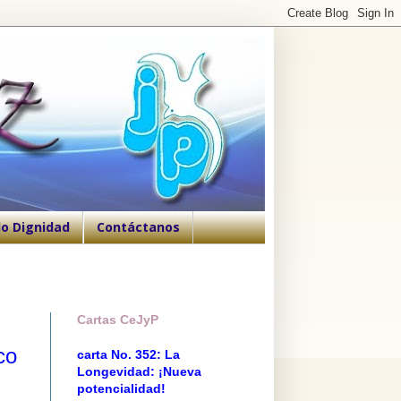
o Dignidad
Contáctanos
Cartas CeJyP
co
carta No. 352: La
Longevidad: ¡Nueva
potencialidad!