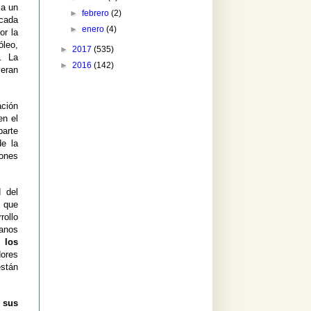
 a un
►
febrero
(2)
écada
►
enero
(4)
or la
óleo,
►
2017
(535)
.
La
►
2016
(142)
yeran
ación
en el
parte
de la
iones
 del
s que
rollo
manos
 los
dores
stán
e sus