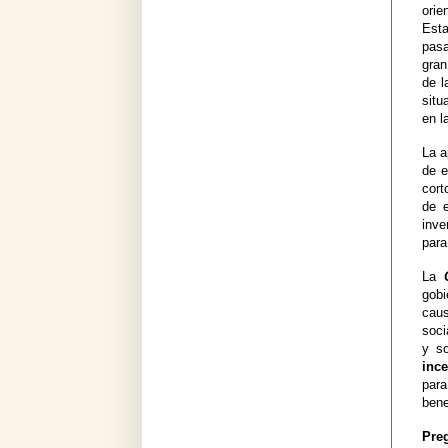
orie
Esta
pasa
gran
de l
situ
en l
La a
de e
cort
de e
inve
para
La
gobi
caus
soci
y so
inc
par
bene
Preg