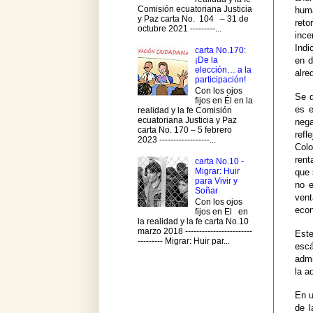
Comisión ecuatoriana Justicia
huma
y Paz carta No. 104 – 31 de
reto
octubre 2021 ---------...
ince
Indi
carta No.170:
¡De la
en d
elección… a la
alre
participación!
Con los ojos
Se d
fijos en Él en la
es e
realidad y la fe Comisión
ecuatoriana Justicia y Paz
nega
carta No. 170 – 5 febrero
refl
2023 ------------------...
Col
rent
carta No.10 -
Migrar: Huir
que 
para Vivir y
no e
Soñar
ven
Con los ojos
econ
fijos en El en
la realidad y la fe carta No.10
marzo 2018 ------------------------
Este
--------- Migrar: Huir par...
escá
admi
la a
En u
de l