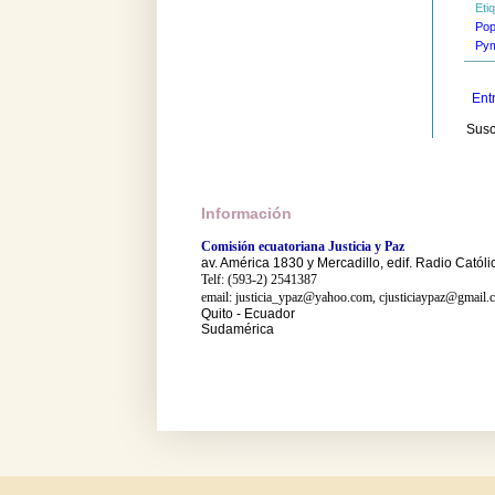
Eti
Pop
Py
Ent
Susc
Información
Comisión ecuatoriana Justicia y Paz
av. América 1830 y Mercadillo, edif. Radio Católi
Telf: (593-2) 2541387
email: justicia_ypaz@yahoo.com, cjusticiaypaz@gmail.
Quito - Ecuador
Sudamérica