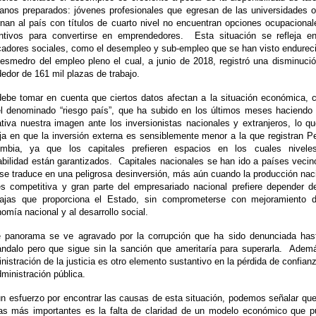
nos preparados: jóvenes profesionales que egresan de las universidades 
rnan al país con títulos de cuarto nivel no encuentran opciones ocupacional
ntivos para convertirse en emprendedores.
Esta situación se refleja e
cadores sociales, como el desempleo y sub-empleo que se han visto endurec
esmedro del empleo pleno el cual, a junio de 2018, registró una disminuci
dedor de 161 mil plazas de trabajo.
ebe tomar en cuenta que ciertos datos afectan a la situación económica,
l denominado “riesgo país”, que ha subido en los últimos meses haciend
tiva nuestra imagen ante los inversionistas nacionales y extranjeros, lo q
eja en que la inversión externa es sensiblemente menor a la que registran P
ombia, ya que los capitales prefieren espacios en los cuales nivele
abilidad están garantizados.
Capitales nacionales se han ido a países vecin
se traduce en una peligrosa desinversión, más aún cuando la producción nac
s competitiva y gran parte del empresariado nacional prefiere depender d
tajas que proporciona el Estado, sin comprometerse con mejoramiento d
omía nacional y al desarrollo social.
 panorama se ve agravado por la corrupción que ha sido denunciada has
ndalo pero que sigue sin la sanción que ameritaría para superarla.
Ademá
nistración de la justicia es otro elemento sustantivo en la pérdida de confian
dministración pública.
n esfuerzo por encontrar las causas de esta situación, podemos señalar qu
as más importantes es la falta de claridad de un modelo económico que 