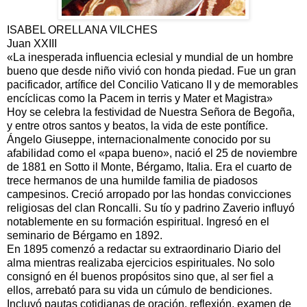
ISABEL ORELLANA VILCHES
Juan XXIII
«La inesperada influencia eclesial y mundial de un hombre
bueno que desde niño vivió con honda piedad. Fue un gran
pacificador, artífice del Concilio Vaticano II y de memorables
encíclicas como la Pacem in terris y Mater et Magistra»
Hoy se celebra la festividad de Nuestra Señora de Begoña,
y entre otros santos y beatos, la vida de este pontífice.
Ángelo Giuseppe, internacionalmente conocido por su
afabilidad como el «papa bueno», nació el 25 de noviembre
de 1881 en Sotto il Monte, Bérgamo, Italia. Era el cuarto de
trece hermanos de una humilde familia de piadosos
campesinos. Creció arropado por las hondas convicciones
religiosas del clan Roncalli. Su tío y padrino Zaverio influyó
notablemente en su formación espiritual. Ingresó en el
seminario de Bérgamo en 1892.
En 1895 comenzó a redactar su extraordinario Diario del
alma mientras realizaba ejercicios espirituales. No solo
consignó en él buenos propósitos sino que, al ser fiel a
ellos, arrebató para su vida un cúmulo de bendiciones.
Incluyó pautas cotidianas de oración, reflexión, examen de