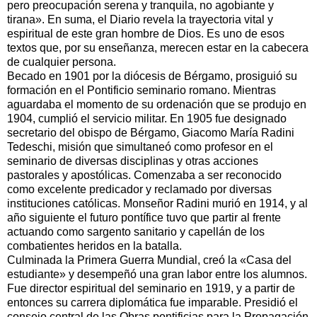
pero preocupación serena y tranquila, no agobiante y
tirana». En suma, el Diario revela la trayectoria vital y
espiritual de este gran hombre de Dios. Es uno de esos
textos que, por su enseñanza, merecen estar en la cabecera
de cualquier persona.
Becado en 1901 por la diócesis de Bérgamo, prosiguió su
formación en el Pontificio seminario romano. Mientras
aguardaba el momento de su ordenación que se produjo en
1904, cumplió el servicio militar. En 1905 fue designado
secretario del obispo de Bérgamo, Giacomo María Radini
Tedeschi, misión que simultaneó como profesor en el
seminario de diversas disciplinas y otras acciones
pastorales y apostólicas. Comenzaba a ser reconocido
como excelente predicador y reclamado por diversas
instituciones católicas. Monseñor Radini murió en 1914, y al
año siguiente el futuro pontífice tuvo que partir al frente
actuando como sargento sanitario y capellán de los
combatientes heridos en la batalla.
Culminada la Primera Guerra Mundial, creó la «Casa del
estudiante» y desempeñó una gran labor entre los alumnos.
Fue director espiritual del seminario en 1919, y a partir de
entonces su carrera diplomática fue imparable. Presidió el
consejo central de las Obras pontificias para la Propagación