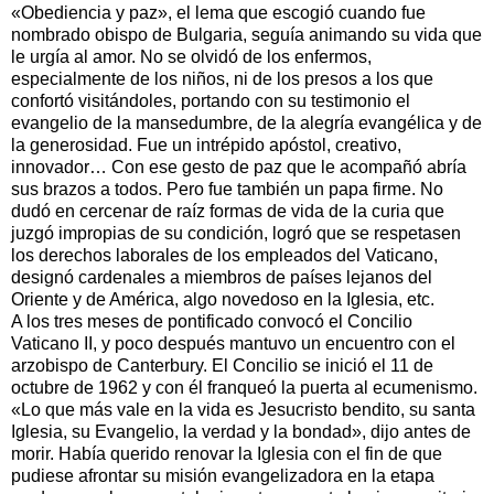
«Obediencia y paz», el lema que escogió cuando fue
nombrado obispo de Bulgaria, seguía animando su vida que
le urgía al amor. No se olvidó de los enfermos,
especialmente de los niños, ni de los presos a los que
confortó visitándoles, portando con su testimonio el
evangelio de la mansedumbre, de la alegría evangélica y de
la generosidad. Fue un intrépido apóstol, creativo,
innovador… Con ese gesto de paz que le acompañó abría
sus brazos a todos. Pero fue también un papa firme. No
dudó en cercenar de raíz formas de vida de la curia que
juzgó impropias de su condición, logró que se respetasen
los derechos laborales de los empleados del Vaticano,
designó cardenales a miembros de países lejanos del
Oriente y de América, algo novedoso en la Iglesia, etc.
A los tres meses de pontificado convocó el Concilio
Vaticano II, y poco después mantuvo un encuentro con el
arzobispo de Canterbury. El Concilio se inició el 11 de
octubre de 1962 y con él franqueó la puerta al ecumenismo.
«Lo que más vale en la vida es Jesucristo bendito, su santa
Iglesia, su Evangelio, la verdad y la bondad», dijo antes de
morir. Había querido renovar la Iglesia con el fin de que
pudiese afrontar su misión evangelizadora en la etapa