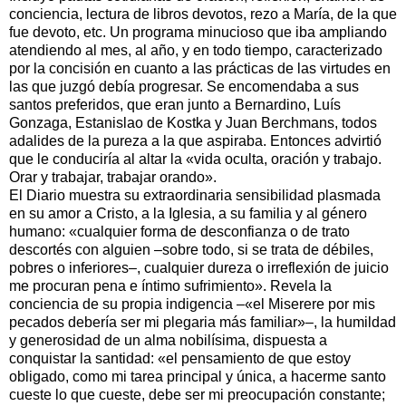
conciencia, lectura de libros devotos, rezo a María, de la que
fue devoto, etc. Un programa minucioso que iba ampliando
atendiendo al mes, al año, y en todo tiempo, caracterizado
por la concisión en cuanto a las prácticas de las virtudes en
las que juzgó debía progresar. Se encomendaba a sus
santos preferidos, que eran junto a Bernardino, Luís
Gonzaga, Estanislao de Kostka y Juan Berchmans, todos
adalides de la pureza a la que aspiraba. Entonces advirtió
que le conduciría al altar la «vida oculta, oración y trabajo.
Orar y trabajar, trabajar orando».
El Diario muestra su extraordinaria sensibilidad plasmada
en su amor a Cristo, a la Iglesia, a su familia y al género
humano: «cualquier forma de desconfianza o de trato
descortés con alguien –sobre todo, si se trata de débiles,
pobres o inferiores–, cualquier dureza o irreflexión de juicio
me procuran pena e íntimo sufrimiento». Revela la
conciencia de su propia indigencia –«el Miserere por mis
pecados debería ser mi plegaria más familiar»–, la humildad
y generosidad de un alma nobilísima, dispuesta a
conquistar la santidad: «el pensamiento de que estoy
obligado, como mi tarea principal y única, a hacerme santo
cueste lo que cueste, debe ser mi preocupación constante;