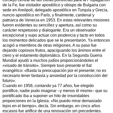
de la Fe, fue visitador apostólico y obispo de Bulgaria con
sede en Areópoli, delegado apostólico en Turquía y Grecia,
nuncio apostólico en París, y finalmente, cardenal y
patriarca de Venecia en 1953. En estas relevantes misiones
fueron evidentes su sencillez y apertura, así como su
carácter respetuoso y dialogante. Era un observador
excepcional y supo actuar con prudencia y tacto en todos
los momentos delicados que se le presentaron. Ya entonces
acogió a miembros de otras religiones. A su paso fue
dejando copiosos frutos, apaciguando los ánimos entre el
clero y el estamento diplomático. En la Segunda Guerra
Mundial ayudó a muchos judíos proporcionándoles el
«visado de tránsito». Siempre tuvo presente el fiat
evangélico: «Basta la preocupación por el presente; no es
necesario tener fantasía y ansiedad por la construcción del
futuro».
Cuando en 1958, contando ya 77 años, fue elegido
pontífice, nadie pudo imaginar –y menos él mismo– que su
pontificado iba a suponer un hito de insondables
proporciones en la Iglesia. «No puedo mirar demasiado
lejos en el tiempo», decía. Sin embargo, en cinco años
escasos fue artífice de una renovación sin precedentes.