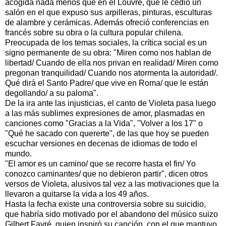
acogida nada menos que en el Louvre, que le cedió un
salón en el que expuso sus arpilleras, pinturas, esculturas
de alambre y cerámicas. Además ofreció conferencias en
francés sobre su obra o la cultura popular chilena.
Preocupada de los temas sociales, la crítica social es un
signo permanente de su obra: "Miren como nos hablan de
libertad/ Cuando de ella nos privan en realidad/ Miren como
pregonan tranquilidad/ Cuando nos atormenta la autoridad/.
Qué dirá el Santo Padre/ que vive en Roma/ que le están
degollando/ a su paloma".
De la ira ante las injusticias, el canto de Violeta pasa luego
a las más sublimes expresiones de amor, plasmadas en
canciones como "Gracias a la Vida", "Volver a los 17" o
"Qué he sacado con quererte", de las que hoy se pueden
escuchar versiones en decenas de idiomas de todo el
mundo.
"El amor es un camino/ que se recorre hasta el fin/ Yo
conozco caminantes/ que no debieron partir", dicen otros
versos de Violeta, alusivos tal vez a las motivaciones que la
llevaron a quitarse la vida a los 49 años.
Hasta la fecha existe una controversia sobre su suicidio,
que habría sido motivado por el abandono del músico suizo
Gilbert Favré, quien inspiró su canción, con el que mantuvo