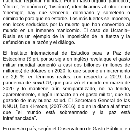
nacional, regional, mundial.
Por un falso orgullo 'patriótico',
'étnico', 'económico', 'histórico', identificamos al otro como
'enemigo', hay que vencerlo, dominarlo y someterlo o
eliminarlo para que no estorbe.
Los más fuertes se imponen,
son locos seducidos por la muerte que han convertido al
mundo en un inmenso manicomio.
El caso de Ucrania–
Rusia es un ejemplo de la imposición de la fuerza y la
defunción de la razón y el diálogo.
El Instituto Internacional de Estudios para la Paz de
Estocolmo (Sipri, por su sigla en inglés) revela que el gasto
militar mundial aumentó a casi dos billones (millones de
millones) de dólares en 2020, lo que supone un incremento
de 2,6 %, en términos reales, con respecto a 2019.
La
pandemia de
covid-19
, que paralizó el mundo en marzo de
2020 y lo mantiene aún semiparalizado, no ha tenido,
aparentemente, ningún impacto en el gasto militar, que ha
gozado de muy buena salud.
El Secretario General de las
NNUU, Ban Ki-moon, (2007-2016), dio en la diana al afirmar
que "el mundo está sobrearmado y la paz está
infrafinanciada".
En nuestro país, según el Observatorio de Gasto Público, en