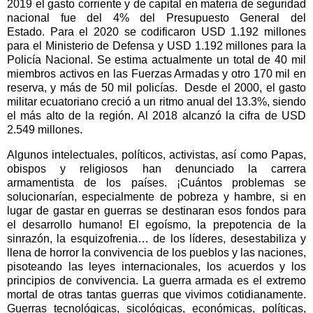
2019 el gasto corriente y de capital en materia de seguridad
nacional fue del 4% del Presupuesto General del
Estado.
Para el 2020 se codificaron USD 1.192 millones
para el Ministerio de Defensa y USD 1.192 millones para la
Policía Nacional.
Se estima actualmente un total de 40 mil
miembros activos en las Fuerzas Armadas y otro 170 mil en
reserva, y más de 50 mil policías.
Desde el 2000, el gasto
militar ecuatoriano creció a un ritmo anual del 13.3%, siendo
el más alto de la región.
Al 2018 alcanzó la cifra de USD
2.549 millones.
Algunos intelectuales, políticos, activistas, así como Papas,
obispos y religiosos han denunciado la carrera
armamentista de los países.
¡Cuántos problemas se
solucionarían, especialmente de pobreza y hambre, si en
lugar de gastar en guerras se destinaran esos fondos para
el desarrollo humano!
El egoísmo, la prepotencia de la
sinrazón, la esquizofrenia… de los líderes, desestabiliza y
llena de horror la convivencia de los pueblos y las naciones,
pisoteando las leyes internacionales, los acuerdos y los
principios de convivencia.
La guerra armada es el extremo
mortal de otras tantas guerras que vivimos cotidianamente.
Guerras tecnológicas, sicológicas, económicas, políticas,