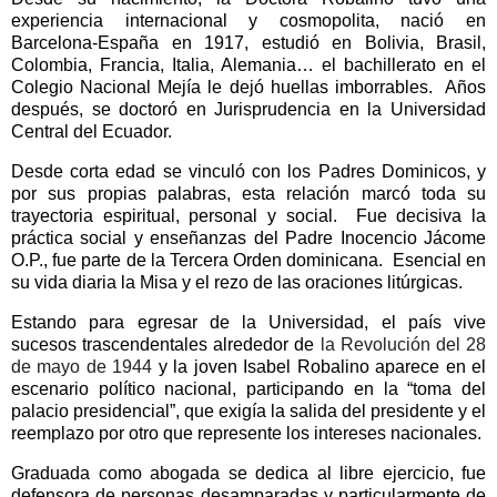
experiencia internacional y cosmopolita, nació en
Barcelona-España en 1917, estudió en Bolivia, Brasil,
Colombia, Francia, Italia, Alemania… el bachillerato
en el
Colegio Nacional Mejía le dejó huellas imborrables.
Años
después, se doctoró en Jurisprudencia en la Universidad
Central del Ecuador.
Desde corta edad se vinculó con los Padres Dominicos, y
por sus propias palabras, esta relación marcó toda su
trayectoria espiritual, personal y social.
Fue decisiva la
práctica social y enseñanzas del Padre Inocencio Jácome
O.P., fue parte de la Tercera Orden dominicana.
Esencial en
su vida diaria la Misa y el rezo de las oraciones litúrgicas.
Estando para egresar de la Universidad, el país vive
sucesos trascendentales alrededor de
la Revolución del 28
de mayo de 1944
y la joven Isabel Robalino aparece en el
escenario político nacional, participando en la “toma del
palacio presidencial”, que exigía la salida del presidente y el
reemplazo por otro que represente los intereses nacionales.
Graduada como abogada se dedica al libre ejercicio, fue
defensora de personas desamparadas y particularmente de