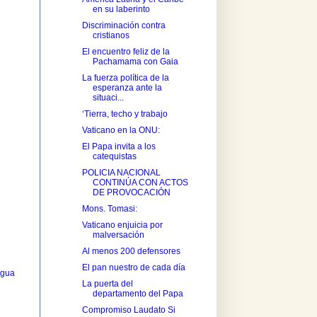
en su laberinto
Discriminación contra
cristianos
El encuentro feliz de la
Pachamama con Gaia
La fuerza política de la
esperanza ante la
situaci...
‘Tierra, techo y trabajo
Vaticano en la ONU:
El Papa invita a los
catequistas
POLICIA NACIONAL
CONTINÚA CON ACTOS
DE PROVOCACIÓN
Mons. Tomasi:
Vaticano enjuicia por
malversación
Al menos 200 defensores
El pan nuestro de cada día
igua
La puerta del
departamento del Papa
Compromiso Laudato Si