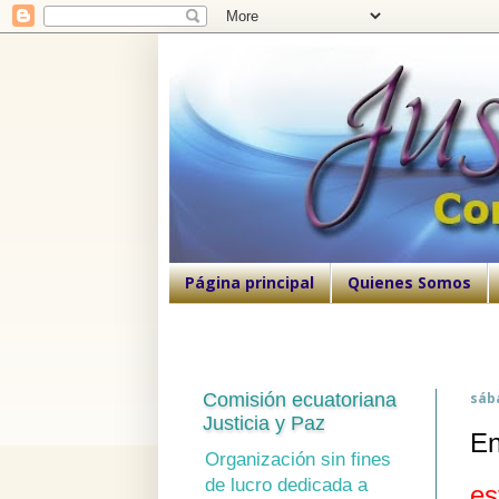
Página principal
Quienes Somos
Comisión ecuatoriana
sába
Justicia y Paz
En
Organización sin fines
de lucro dedicada a
es