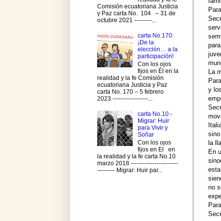
fami
Comisión ecuatoriana Justicia
Para
y Paz carta No. 104 – 31 de
Secr
octubre 2021 ---------...
serv
carta No.170:
semi
¡De la
para
elección… a la
juve
participación!
mund
Con los ojos
fijos en Él en la
La m
realidad y la fe Comisión
Para
ecuatoriana Justicia y Paz
y lo
carta No. 170 – 5 febrero
empe
2023 ------------------...
Secr
carta No.10 -
movi
Migrar: Huir
Ital
para Vivir y
sino
Soñar
la l
Con los ojos
fijos en El en
En u
la realidad y la fe carta No.10
sino
marzo 2018 ------------------------
esta
--------- Migrar: Huir par...
sien
no s
expe
Para
Secr