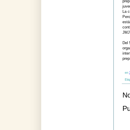
prep
juve
La c
Pero
está
cont
JMJ"
Del 
orga
inte
prep
en
Eti
No
Pu