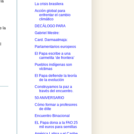
 la
La crisis brasilera
Acción global para
enfrentar el cambio
climático
DECÁLOGO PARA
e la
Gabriel Mestre:
Card. Darmaatmaja:
l
Parlamentarios europeos
El Papa escribe a una
carmelita ‘de frontera’
Pueblos indígenas son
víctimas
El Papa defiende la teoría
de la evolución
Construyamos la paz a
través del encuentro.
50 ANIVERSARIO
Cómo formar a profesores
de élite
Encuentro Binacional
EL Papa dona a la FAO 25
mil euros para semillas
América Latina y el Caribe