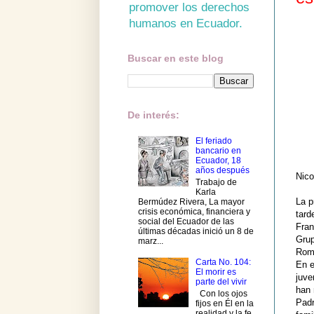
promover los derechos
humanos en Ecuador.
Buscar en este blog
De interés:
El feriado
bancario en
Ecuador, 18
años después
Nic
Trabajo de
Karla
La p
Bermúdez Rivera, La mayor
crisis económica, financiera y
tard
social del Ecuador de las
Fran
últimas décadas inició un 8 de
Grup
marz...
Roma
Carta No. 104:
En e
El morir es
juve
parte del vivir
han 
Con los ojos
Padr
fijos en Él en la
realidad y la fe