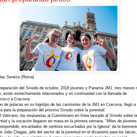
olas Senèze (Roma)
reparación del Sínodo de octubre, 2018 jóvenes y Panamá JMJ, tres meses
e, están estrechamente relacionados y en continuidad con la llamada de
cisco a Cracovia
o de polacas en su logotipo de las camisetas de la JMJ en Cracovia, llegó a
 para la preparación del próximo Sínodo sobre la juventud.
l Vaticano, las respuestas al Cuestionario en línea lanzado al Sínodo sobre l
ntud y la vocación llegaron en masa en la primera semana. "Miles de jóvenes
respondido, encantados de sentirse escuchados por la Iglesia" da la bienveni
e João Chagas, jefe del sector de la juventud en el dicasterio para los laicos,