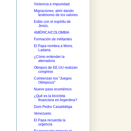
Violencia e impunidad
Migraciones: abrir dando
testimonio de los valores
Estás con el espíritu de
Jesús,
AMÉRICA/COLOMBIA
Formación de militantes
El Papa nombra a Mons.
Ladaria
¿Cómo entender la
aterradora
Obispos de EE.UU realizan
congreso
Comienzan los "Juegos
Olímpicos"
Nuevo paso ecuménico
¿Qué es la bicicleta
financiera en Argentina?
Dom Pedro Casaldáliga
Venezuela:
El Papa recuerda la
urgencia
Es necesario renovar el