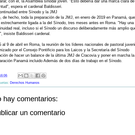
arar, con el, la Asamblea sinodal joven. "Esto debería dar una marca clara de
ntud", espera el cardenal Baldisseri.
ontinuidad entre Sínodo y la JMJ
, de hecho, toda la preparación de la JMJ, en enero de 2019 en Panamá, que
 estrechamente ligada a la del Sínodo, tres meses antes en Roma. "Hay una
inuidad real, incluso si el Sínodo un discurso deliberadamente más amplio qu
, insiste Baldisseri cardenal.
5 al 9 de abril en Roma, la reunión de los líderes nacionales de pastoral juveni
nizado por el Consejo Pontificio para los Laicos y la Secretaría del Sínodo
nción de hacer un balance de la última JMJ de Cracovia y poner en marcha la
aración Panamá incluido Además de dos días de trabajo en el Sínodo.
16:06
quetas:
Derechos Humanos
 hay comentarios:
blicar un comentario