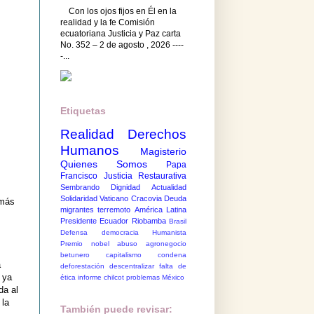
Con los ojos fijos en Él en la
realidad y la fe Comisión
ecuatoriana Justicia y Paz carta
No. 352 – 2 de agosto , 2026 ----
-...
Etiquetas
Realidad
Derechos
Humanos
Magisterio
Quienes Somos
Papa
Francisco
Justicia Restaurativa
Sembrando Dignidad
Actualidad
Solidaridad
Vaticano
Cracovia
Deuda
 más
migrantes
terremoto
América Latina
Presidente Ecuador
Riobamba
Brasil
Defensa democracia
Humanista
Premio nobel
abuso
agronegocio
betunero
capitalismo
condena
a
deforestación
descentralizar
falta de
 ya
ética
informe chilcot
problemas México
da al
 la
También puede revisar: