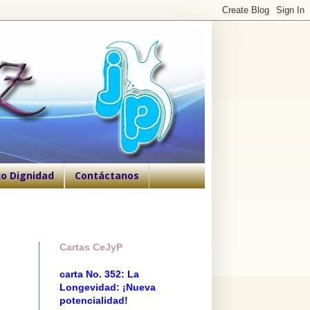
o Dignidad
Contáctanos
Cartas CeJyP
carta No. 352: La
Longevidad: ¡Nueva
potencialidad!