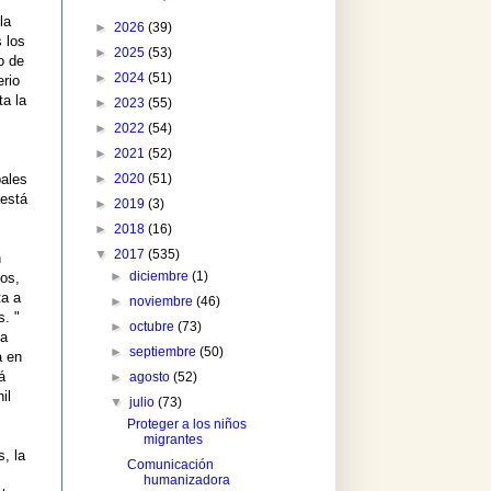
la
►
2026
(39)
 los
►
2025
(53)
o de
►
2024
(51)
erio
ta la
►
2023
(55)
►
2022
(54)
►
2021
(52)
►
2020
(51)
pales
 está
►
2019
(3)
►
2018
(16)
▼
2017
(535)
n
►
diciembre
(1)
eos,
ta a
►
noviembre
(46)
s. "
►
octubre
(73)
ea
►
septiembre
(50)
a en
á
►
agosto
(52)
il
▼
julio
(73)
Proteger a los niños
migrantes
, la
Comunicación
humanizadora