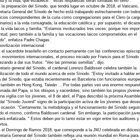
lia y la vida, que establece: " estas respuestas serán tomadas en serio".
 la preparación del Sínodo, que tendrá lugar en octubre de 2018, el Vaticano, 
etaría General del Sínodo de hecho está trabajando estrechamente con todos
icios correspondientes de la curia como congregaciones para el Clero (a carg
narios) a la vida consagrada, la educación católica y, por supuesto, el dicast
 la vida laicos y familia. "Estamos involucrados tres veces: porque nos impor
ntud, pero también a la familia y las vocaciones laicos comprometidos en el
o", enfatiza Padre Chagas.
ovilización internacional
 el sacerdote brasileño en contacto permanente con las conferencias episco
s movimientos internacionales, el proceso iniciado por Francis para el Sínodo
zando a dar sus frutos: "Veo las primeras semillas", dijo.
etario general del Sínodo, el cardenal Lorenzo Baldisseri celebra también la
lización de todo el mundo acerca de este Sínodo. "Estoy invitado a hablar e
ia del Sínodo, que estaba recientemente en Barcelona con funcionarios europ
 también en Hong Kong, Taiwán ... Por todas partes veo una enorme respues
lamada del Papa, si los obispos y sacerdotes, sino también los propios jóvene
na vigilia con los jóvenes, el 8 de abril, el Papa describió la próxima Asambl
dal "Sínodo Juvenil" signo de la participación activa de los jóvenes que dese
 ocasión. "Ciertamente, la metodología y el funcionamiento del Sínodo seguir
do el mismo, confirma Baldisseri cardenal. Sin embargo, la participación juven
erá enfatizada. " Estos deben por lo tanto estar en vigor entre los auditores y
rtos.
 el Domingo de Ramos 2018, que corresponde a la JMJ celebrada en diócesis
etaría General del Sínodo también refleja una reunión mundial en Roma para