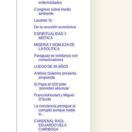
enfermedades
Congreso sobre medio
ambiente
Laudato Si:
De la recesión económica
ESPIRITUALIDAD Y
MÍSTICA
MISERIA Y NOBLEZA DE
LA POLÍTICA
Paraguay se solidariza con
comunicadores
LUEGO DE 30 AÑOS
António Guterres presenta
propuesta
El Papa al G20 pide
‘prioridad absoluta’
FrancoisHoutart y Miguel
D'Scoto
La conciencia persigue al
corrupto aunque nadie
lo...
CARDENAL RAÚL
EDUARDO VELA
CHIRIBOGA