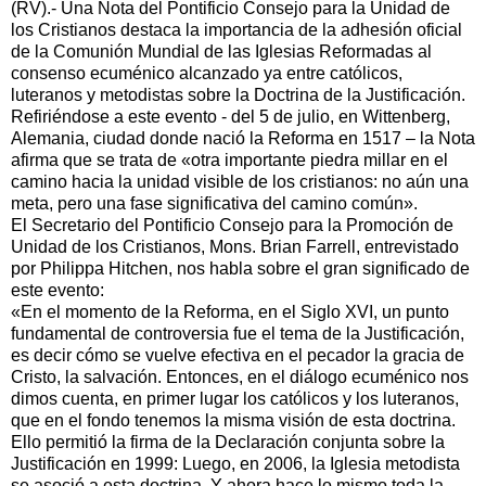
(RV).- Una Nota del Pontificio Consejo para la Unidad de
los Cristianos destaca la importancia de la adhesión oficial
de la Comunión Mundial de las Iglesias Reformadas al
consenso ecuménico alcanzado ya entre católicos,
luteranos y metodistas sobre la Doctrina de la Justificación.
Refiriéndose a este evento - del 5 de julio, en Wittenberg,
Alemania, ciudad donde nació la Reforma en 1517 – la Nota
afirma que se trata de «otra importante piedra millar en el
camino hacia la unidad visible de los cristianos: no aún una
meta, pero una fase significativa del camino común».
El Secretario del Pontificio Consejo para la Promoción de
Unidad de los Cristianos, Mons. Brian Farrell, entrevistado
por Philippa Hitchen, nos habla sobre el gran significado de
este evento:
«En el momento de la Reforma, en el Siglo XVI, un punto
fundamental de controversia fue el tema de la Justificación,
es decir cómo se vuelve efectiva en el pecador la gracia de
Cristo, la salvación. Entonces, en el diálogo ecuménico nos
dimos cuenta, en primer lugar los católicos y los luteranos,
que en el fondo tenemos la misma visión de esta doctrina.
Ello permitió la firma de la Declaración conjunta sobre la
Justificación en 1999: Luego, en 2006, la Iglesia metodista
se asoció a esta doctrina. Y ahora hace lo mismo toda la