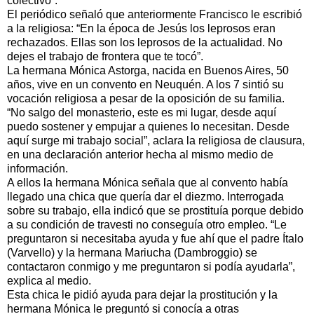
colectivo”.
El periódico señaló que anteriormente Francisco le escribió
a la religiosa: “En la época de Jesús los leprosos eran
rechazados. Ellas son los leprosos de la actualidad. No
dejes el trabajo de frontera que te tocó”.
La hermana Mónica Astorga, nacida en Buenos Aires, 50
años, vive en un convento en Neuquén. A los 7 sintió su
vocación religiosa a pesar de la oposición de su familia.
“No salgo del monasterio, este es mi lugar, desde aquí
puedo sostener y empujar a quienes lo necesitan. Desde
aquí surge mi trabajo social”, aclara la religiosa de clausura,
en una declaración anterior hecha al mismo medio de
información.
A ellos la hermana Mónica señala que al convento había
llegado una chica que quería dar el diezmo. Interrogada
sobre su trabajo, ella indicó que se prostituía porque debido
a su condición de travesti no conseguía otro empleo. “Le
preguntaron si necesitaba ayuda y fue ahí que el padre Ítalo
(Varvello) y la hermana Mariucha (Dambroggio) se
contactaron conmigo y me preguntaron si podía ayudarla”,
explica al medio.
Esta chica le pidió ayuda para dejar la prostitución y la
hermana Mónica le preguntó si conocía a otras