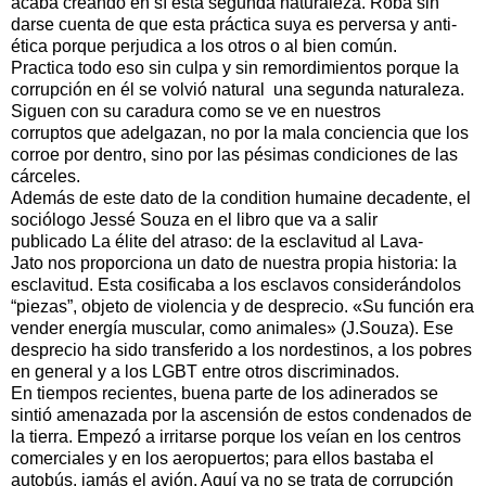
acaba creando en sí esta segunda naturaleza. Roba sin
darse cuenta de que esta práctica suya es perversa y anti-
ética porque perjudica a los otros o al bien común.
Practica todo eso sin culpa y sin remordimientos porque la
corrupción en él se volvió natural una segunda naturaleza.
Siguen con su caradura como se ve en nuestros
corruptos que adelgazan, no por la mala conciencia que los
corroe por dentro, sino por las pésimas condiciones de las
cárceles.
Además de este dato de la condition humaine decadente, el
sociólogo Jessé Souza en el libro que va a salir
publicado La élite del atraso: de la esclavitud al Lava-
Jato nos proporciona un dato de nuestra propia historia: la
esclavitud. Esta cosificaba a los esclavos considerándolos
“piezas”, objeto de violencia y de desprecio. «Su función era
vender energía muscular, como animales» (J.Souza). Ese
desprecio ha sido transferido a los nordestinos, a los pobres
en general y a los LGBT entre otros discriminados.
En tiempos recientes, buena parte de los adinerados se
sintió amenazada por la ascensión de estos condenados de
la tierra. Empezó a irritarse porque los veían en los centros
comerciales y en los aeropuertos; para ellos bastaba el
autobús, jamás el avión. Aquí ya no se trata de corrupción