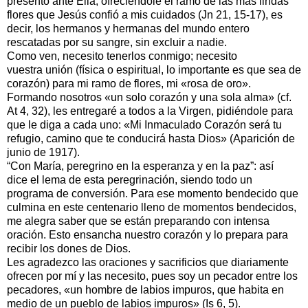
presento ante Ella, ofreciéndole el ramo de las más lindas
flores que Jesús confió a mis cuidados (Jn 21, 15-17), es
decir, los hermanos y hermanas del mundo entero
rescatadas por su sangre, sin excluir a nadie.
Como ven, necesito tenerlos conmigo; necesito
vuestra unión (física o espiritual, lo importante es que sea de
corazón) para mi ramo de flores, mi «rosa de oro».
Formando nosotros «un solo corazón y una sola alma» (cf.
At 4, 32), les entregaré a todos a la Virgen, pidiéndole para
que le diga a cada uno: «Mi Inmaculado Corazón será tu
refugio, camino que te conducirá hasta Dios» (Aparición de
junio de 1917).
“Con María, peregrino en la esperanza y en la paz”: así
dice el lema de esta peregrinación, siendo todo un
programa de conversión. Para ese momento bendecido que
culmina en este centenario lleno de momentos bendecidos,
me alegra saber que se están preparando con intensa
oración. Esto ensancha nuestro corazón y lo prepara para
recibir los dones de Dios.
Les agradezco las oraciones y sacrificios que diariamente
ofrecen por mí y las necesito, pues soy un pecador entre los
pecadores, «un hombre de labios impuros, que habita en
medio de un pueblo de labios impuros» (Is 6, 5).