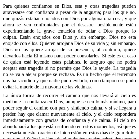
Para quienes confiamos en Dios, esta y otras tragedias pueden
atravesarse con confianza a pesar de la angustia; para los que no,
que quizás estaban enojados con Dios por alguna otra cosa, y que
ahora se ven confrontados por el desastre, posiblemente estén
experimentando la grave tentación de odiar a Dios porque lo
culpan. Están enojados con Dios y, sin embargo, Dios no está
enojado con ellos. Quieren arrojar a Dios de su vida y, sin embargo,
Dios no los quiere arrojar de su presencia; al contrario, quiere
elevarlos hacia Él mismo para poder consolarlos. Si este es el caso
de quien está leyendo estas palabras, le aseguro que no podrá
aceptar esta tragedia si no permite que Dios le ayude. La tragedia
no se va a alejar porque se rechaza. Es un hecho que el terremoto
nos ha sacudido y que nadie pudo evitarlo, como tampoco se pudo
evitar la muerte de la mayoría de las víctimas.
La única forma de recorrer el camino que nos llevará al cielo es
mediante la confianza en Dios, aunque sea en lo más mínimo, para
poder seguir el camino con paz y sintiendo calma, y si se llegara a
perder, hay que clamar nuevamente al cielo, y el cielo responderá
inmediatamente con gracias de confianza y de calma. El cielo no
abandonará a los que están sufriendo en estos momentos, así que es
necesaria nuestra oración de intercesión en estos días de gran dolor
para que el Señor los llene de abundantes gracias celestiales porque