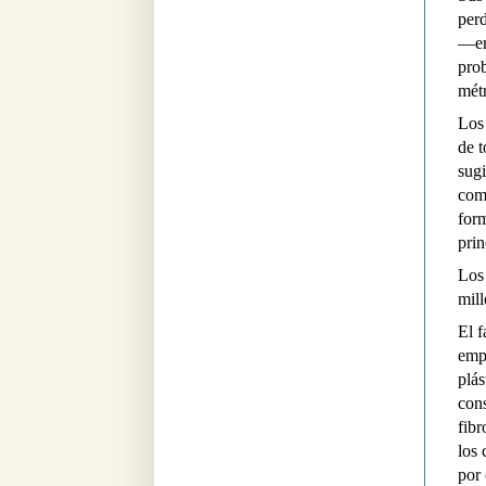
perd
—en
prob
métr
Los 
de t
sugi
como
form
prin
Los 
mill
El f
empa
plás
cons
fib
los 
por 