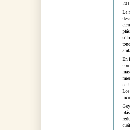
201
La m
dese
cien
plás
sólo
ton
amb
En E
com
más 
mien
casi
Los 
inci
Geye
plás
red
cuál