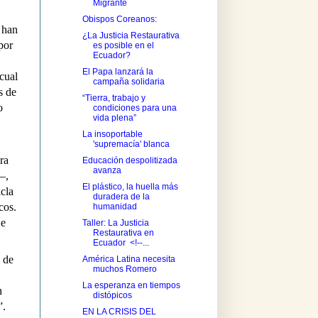
Migrante
Obispos Coreanos:
e han
¿La Justicia Restaurativa
por
es posible en el
Ecuador?
El Papa lanzará la
 cual
campaña solidaria
s de
“Tierra, trabajo y
o
condiciones para una
vida plena”
La insoportable
'supremacía' blanca
ra
Educación despolitizada
avanza
—,
El plástico, la huella más
cla
duradera de la
cos.
humanidad
 e
Taller: La Justicia
Restaurativa en
Ecuador <!--...
n de
América Latina necesita
muchos Romero
La esperanza en tiempos
n
distópicos
”.
EN LA CRISIS DEL