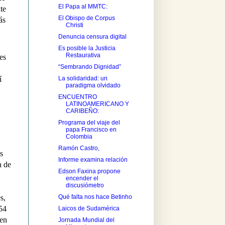
El Papa al MMTC:
te
El Obispo de Corpus
ás
Christi
Denuncia censura digital
Es posible la Justicia
Restaurativa
es
“Sembrando Dignidad”
La solidaridad: un
í
paradigma olvidado
ENCUENTRO
LATINOAMERICANO Y
CARIBEÑO:
Programa del viaje del
papa Francisco en
Colombia
Ramón Castro,
s
Informe examina relación
n de
Edson Faxina propone
encender el
discusiómetro
Qué falta nos hace Betinho
s,
 54
Laicos de Sudamérica
 en
Jornada Mundial del