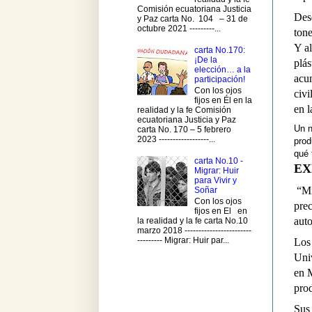
Comisión ecuatoriana Justicia
Des
y Paz carta No. 104 – 31 de
octubre 2021 ---------...
tone
Y al
carta No.170:
¡De la
plás
elección… a la
acum
participación!
Con los ojos
civi
fijos en Él en la
en l
realidad y la fe Comisión
ecuatoriana Justicia y Paz
Un 
carta No. 170 – 5 febrero
2023 ------------------...
prod
qué 
carta No.10 -
EX
Migrar: Huir
para Vivir y
“Mi
Soñar
Con los ojos
prec
fijos en El en
auto
la realidad y la fe carta No.10
marzo 2018 ------------------------
--------- Migrar: Huir par...
Los 
Uni
en M
prod
Sus 