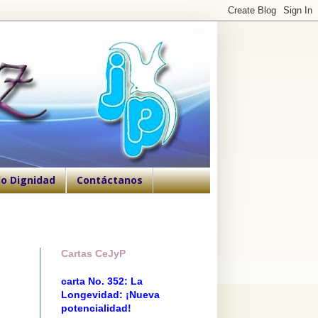
o Dignidad
Contáctanos
Cartas CeJyP
carta No. 352: La
Longevidad: ¡Nueva
potencialidad!