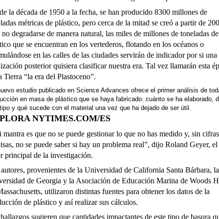
de la década de 1950 a la fecha, se han producido 8300 millones de
ladas métricas de plástico, pero cerca de la mitad se creó a partir de 20
 no degradarse de manera natural, las miles de millones de toneladas de
tico que se encuentran en los vertederos, flotando en los océanos o
ulándose en las calles de las ciudades servirán de indicador por si una
lización posterior quisiera clasificar nuestra era. Tal vez llamarán esta é
a Tierra “la era del Plastoceno”.
nuevo estudio
publicado en Science Advances
ofrece el primer análisis de tod
ucción en masa de plástico que se haya fabricado: cuánto se ha elaborado, 
tipo y qué sucede con el material una vez que ha dejado de ser útil.
PLORA NYTIMES.COM/ES
 mantra es que no se puede gestionar lo que no has medido y, sin cifras
isas, no se puede saber si hay un problema real”, dijo Roland Geyer, el
r principal de la investigación.
autores, provenientes de la Universidad de California Santa Bárbara, la
versidad de Georgia y la Asociación de Educación Marina de Woods H
assachusetts, utilizaron distintas fuentes para obtener los datos de la
ucción de plástico y así realizar sus cálculos.
hallazgos sugieren que cantidades impactantes de este tipo de basura q