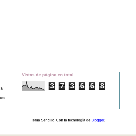
Vistas de página en total
3
7
3
6
6
8
ca
com
Tema Sencillo. Con la tecnología de
Blogger
.