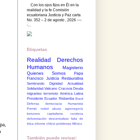
Con los ojos fijos en Él en la
realidad y la fe Comisión
ecuatoriana Justicia y Paz carta
No. 352 – 2 de agosto , 2026 ----
-...
Etiquetas
Realidad
Derechos
Humanos
Magisterio
Quienes Somos
Papa
Francisco
Justicia Restaurativa
Sembrando Dignidad
Actualidad
Solidaridad
Vaticano
Cracovia
Deuda
migrantes
terremoto
América Latina
Presidente Ecuador
Riobamba
Brasil
Defensa democracia
Humanista
Premio nobel
abuso
agronegocio
betunero
capitalismo
condena
deforestación
descentralizar
falta de
ética
informe chilcot
problemas México
apa,
o
También puede revisar: