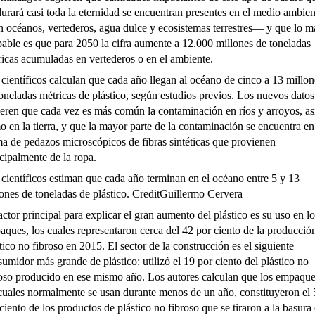
urará casi toda la eternidad se encuentran presentes en el medio ambien
 océanos, vertederos, agua dulce y ecosistemas terrestres— y que lo m
able es que para 2050 la cifra aumente a 12.000 millones de toneladas
icas acumuladas en vertederos o en el ambiente.
científicos
calculan que cada año
llegan al océano de cinco a 13 millon
oneladas métricas de plástico, según estudios previos. Los nuevos datos
eren que cada vez es más común la contaminación en ríos y arroyos, as
 en la tierra, y que la mayor parte de la contaminación se encuentra en
a de pedazos microscópicos de fibras sintéticas que provienen
cipalmente de la ropa.
científicos estiman que cada año terminan en el océano entre 5 y 13
ones de toneladas de plástico. CreditGuillermo Cervera
actor principal para explicar el gran aumento del plástico es su uso en lo
ques, los cuales representaron cerca del 42 por ciento de la producció
tico no fibroso en 2015. El sector de la construcción es el siguiente
umidor más grande de plástico: utilizó el 19 por ciento del plástico no
roso producido en ese mismo año. Los autores calculan que los empaque
cuales normalmente se usan durante menos de un año, constituyeron el
ciento de los productos de plástico no fibroso que se tiraron a la basura