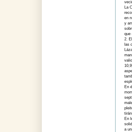
veci
La C
reco
en n
y am
sobr
que 
2. E
las 
Láza
mani
vali
10,9
aspe
tamb
espl
En é
mome
sept
male
plei
tirá
En l
soli
a un