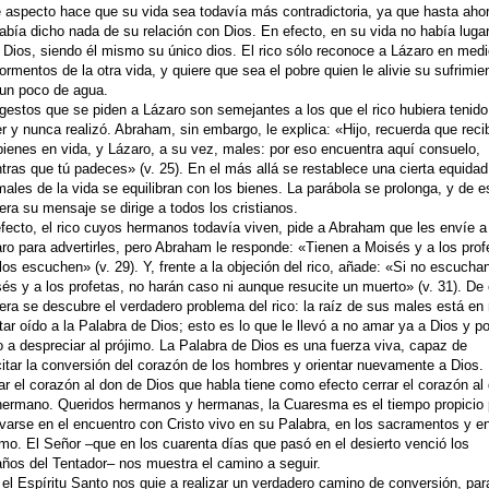
 aspecto hace que su vida sea todavía más contradictoria, ya que hasta aho
abía dicho nada de su relación con Dios. En efecto, en su vida no había luga
 Dios, siendo él mismo su único dios. El rico sólo reconoce a Lázaro en med
tormentos de la otra vida, y quiere que sea el pobre quien le alivie su sufrimie
un poco de agua.
gestos que se piden a Lázaro son semejantes a los que el rico hubiera tenid
r y nunca realizó. Abraham, sin embargo, le explica: «Hijo, recuerda que reci
bienes en vida, y Lázaro, a su vez, males: por eso encuentra aquí consuelo,
tras que tú padeces» (v. 25). En el más allá se restablece una cierta equidad
males de la vida se equilibran con los bienes. La parábola se prolonga, y de e
ra su mensaje se dirige a todos los cristianos.
fecto, el rico cuyos hermanos todavía viven, pide a Abraham que les envíe a
ro para advertirles, pero Abraham le responde: «Tienen a Moisés y a los prof
los escuchen» (v. 29). Y, frente a la objeción del rico, añade: «Si no escucha
és y a los profetas, no harán caso ni aunque resucite un muerto» (v. 31). De
ra se descubre el verdadero problema del rico: la raíz de sus males está en
tar oído a la Palabra de Dios; esto es lo que le llevó a no amar ya a Dios y po
o a despreciar al prójimo. La Palabra de Dios es una fuerza viva, capaz de
itar la conversión del corazón de los hombres y orientar nuevamente a Dios.
ar el corazón al don de Dios que habla tiene como efecto cerrar el corazón al
hermano. Queridos hermanos y hermanas, la Cuaresma es el tiempo propicio 
varse en el encuentro con Cristo vivo en su Palabra, en los sacramentos y en
imo. El Señor –que en los cuarenta días que pasó en el desierto venció los
ños del Tentador– nos muestra el camino a seguir.
el Espíritu Santo nos guie a realizar un verdadero camino de conversión, par