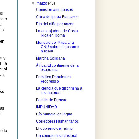
▼
marzo
(46)
Comisión anti-abusos
os
Carta del papa Francisco
peto
Día del niño por nacer
a,
 lo
La embajadora de Costa
Rica en Roma
 en
Mensaje del Papa a la
ONU sobre el desarme
nuclear
 muy
Marcha Solidaria
f. Jr
África: El continente de la
r al
esperanza
va,
Encíclica Populorum
Progressio
La ciencia que discrimina a
res
las mujeres
Boletín de Prensa
IMPUNIDAD
ias,
lo
Día mundial del Agua
Corredores Humanitarios
El gobierno de Trump
undo,
Un compromiso pastoral