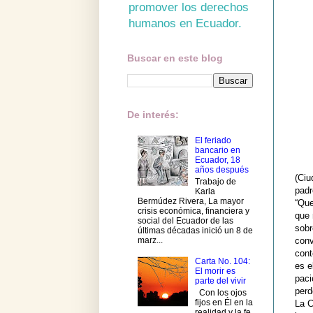
promover los derechos
humanos en Ecuador.
Buscar en este blog
De interés:
El feriado
bancario en
Ecuador, 18
años después
(Ciu
Trabajo de
padr
Karla
Bermúdez Rivera, La mayor
“Que
crisis económica, financiera y
que 
social del Ecuador de las
sobr
últimas décadas inició un 8 de
marz...
conv
cont
Carta No. 104:
es e
El morir es
paci
parte del vivir
perd
Con los ojos
fijos en Él en la
La C
realidad y la fe