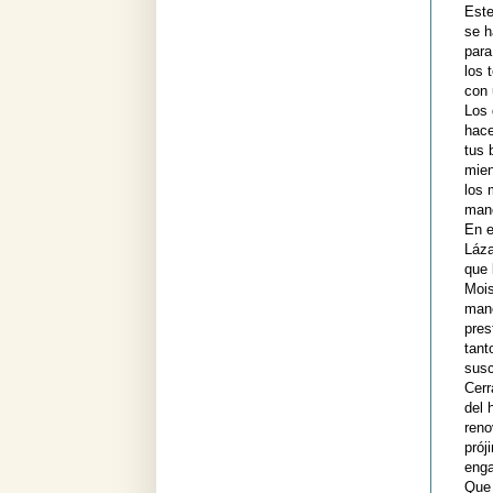
Este
se h
para
los 
con 
Los 
hace
tus 
mien
los 
mane
En e
Láza
que 
Mois
mane
pres
tant
susc
Cerr
del 
reno
prój
enga
Que 