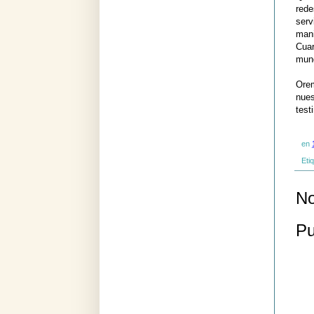
rede
serv
mani
Cuar
mund
Orem
nues
test
en
Eti
No
Pu