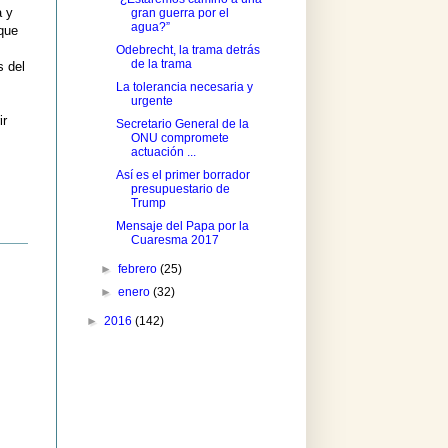
a y
gran guerra por el
agua?”
 que
Odebrecht, la trama detrás
de la trama
s del
La tolerancia necesaria y
urgente
ir
Secretario General de la
ONU compromete
actuación ...
Así es el primer borrador
presupuestario de
Trump
Mensaje del Papa por la
Cuaresma 2017
►
febrero
(25)
►
enero
(32)
►
2016
(142)