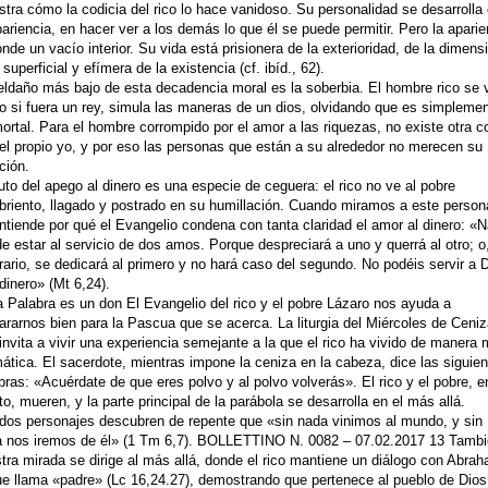
tra cómo la codicia del rico lo hace vanidoso. Su personalidad se desarrolla
pariencia, en hacer ver a los demás lo que él se puede permitir. Pero la aparie
nde un vacío interior. Su vida está prisionera de la exterioridad, de la dimens
superficial y efímera de la existencia (cf. ibíd., 62).
eldaño más bajo de esta decadencia moral es la soberbia. El hombre rico se 
 si fuera un rey, simula las maneras de un dios, olvidando que es simpleme
ortal. Para el hombre corrompido por el amor a las riquezas, no existe otra c
el propio yo, y por eso las personas que están a su alrededor no merecen su
ción.
ruto del apego al dinero es una especie de ceguera: el rico no ve al pobre
riento, llagado y postrado en su humillación. Cuando miramos a este person
ntiende por qué el Evangelio condena con tanta claridad el amor al dinero: «N
e estar al servicio de dos amos. Porque despreciará a uno y querrá al otro; o,
rario, se dedicará al primero y no hará caso del segundo. No podéis servir a 
 dinero» (Mt 6,24).
a Palabra es un don El Evangelio del rico y el pobre Lázaro nos ayuda a
ararnos bien para la Pascua que se acerca. La liturgia del Miércoles de Ceni
invita a vivir una experiencia semejante a la que el rico ha vivido de manera
ática. El sacerdote, mientras impone la ceniza en la cabeza, dice las siguie
bras: «Acuérdate de que eres polvo y al polvo volverás». El rico y el pobre, e
to, mueren, y la parte principal de la parábola se desarrolla en el más allá.
dos personajes descubren de repente que «sin nada vinimos al mundo, y sin
 nos iremos de él» (1 Tm 6,7). BOLLETTINO N. 0082 – 07.02.2017 13 Tamb
tra mirada se dirige al más allá, donde el rico mantiene un diálogo con Abra
ue llama «padre» (Lc 16,24.27), demostrando que pertenece al pueblo de Dios