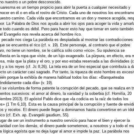
no nuestro o un pobre desconocido.
uaresma es un tiempo propicio para abrir la puerta a cualquier necesitado y
nocer en él o en ella el rostro de Cristo. Cada uno de nosotros los encontram
uestro camino. Cada vida que encontramos es un don y merece acogida, res
or. La Palabra de Dios nos ayuda a abrir los ojos para acoger la vida y amarl
e todo cuando es débil. Pero para hacer esto hay que tomar en serio también
el Evangelio nos revela acerca del hombre rico.
l pecado nos ciega La parábola es despiadada al mostrar las contradicciones
que se encuentra el rico (cf. v. 19). Este personaje, al contrario que el pobre
ro, no tiene un nombre, se le califica sólo como «rico». Su opulencia se
fiesta en la ropa que viste, de un lujo exagerado. La púrpura, en efecto, era
osa, más que la plata y el oro, y por eso estaba reservada a las divinidades (c
) y a los reyes (cf. Jc 8,26). La tela era de un lino especial que contribuía a da
cto un carácter casi sagrado. Por tanto, la riqueza de este hombre es excesi
ién porque la exhibía de manera habitual todos los días: «Banqueteaba
éndidamente cada día» (v. 19).
l se vislumbra de forma patente la corrupción del pecado, que se realiza en t
ntos sucesivos: el amor al dinero, la vanidad y la soberbia (cf. Homilía, 20
iembre 2013). El apóstol Pablo dice que «la codicia es la raíz de todos los
s» (1 Tm 6,10). Esta es la causa principal de la corrupción y fuente de envid
tos y recelos. El dinero puede llegar a dominarnos hasta convertirse en un ído
nico (cf. Exh. ap. Evangelii gaudium, 55).
ugar de ser un instrumento a nuestro servicio para hacer el bien y ejercer la
daridad con los demás, el dinero puede someternos, a nosotros y a todo el m
a lógica egoísta que no deja lugar al amor e impide la paz. La parábola nos