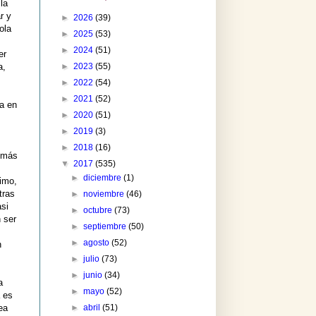
la
r y
►
2026
(39)
ola
►
2025
(53)
►
2024
(51)
er
►
2023
(55)
a,
►
2022
(54)
►
2021
(52)
ra en
►
2020
(51)
►
2019
(3)
►
2018
(16)
n más
▼
2017
(535)
►
diciembre
(1)
imo,
tras
►
noviembre
(46)
asi
►
octubre
(73)
n ser
►
septiembre
(50)
►
agosto
(52)
n
►
julio
(73)
►
junio
(34)
a
►
mayo
(52)
a es
►
abril
(51)
ea