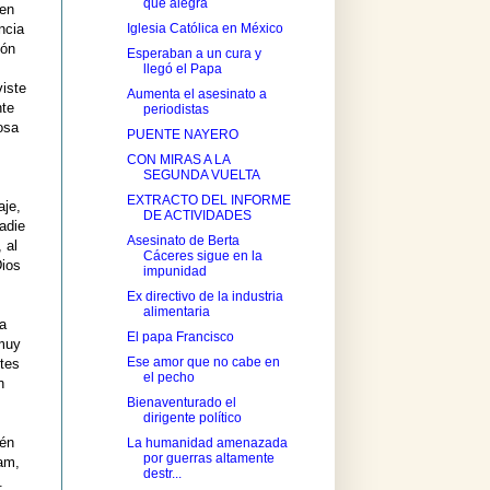
que alegra
 en
Iglesia Católica en México
ncia
ión
Esperaban a un cura y
llegó el Papa
viste
Aumenta el asesinato a
nte
periodistas
osa
PUENTE NAYERO
CON MIRAS A LA
SEGUNDA VUELTA
EXTRACTO DEL INFORME
aje,
DE ACTIVIDADES
adie
Asesinato de Berta
 al
Cáceres sigue en la
Dios
impunidad
Ex directivo de la industria
alimentaria
za
El papa Francisco
 muy
Ese amor que no cabe en
ntes
el pecho
n
Bienaventurado el
dirigente político
ién
La humanidad amenazada
por guerras altamente
ham,
destr...
.