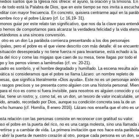
medios santos que la Iglesia nos ofrece: el ayuno, la oración y la limosna. En 
 de todo está la Palabra de Dios, que en este tiempo se nos invita a escucha
ditar con mayor frecuencia. En concreto, quisiera centrarme aquí en la paráb
hombre rico y el pobre Lázaro (cf. Lc 16,19- 31).
monos guiar por este relato tan significativo, que nos da la clave para entend
 hemos de comportarnos para alcanzar la verdadera felicidad y la vida etern
rtándonos a una sincera conversión.
l otro es un don La parábola comienza presentando a los dos personajes
cipales, pero el pobre es el que viene descrito con más detalle: él se encuent
situación desesperada y no tiene fuerza ni para levantarse, está echado a la
ta del rico y come las migajas que caen de su mesa, tiene llagas por todo el
po y los perros vienen a lamérselas (cf. vv. 20-21).
uadro es sombrío, y el hombre degradado y humillado. La escena resulta aú
ática si consideramos que el pobre se llama Lázaro: un nombre repleto de
esas, que significa literalmente «Dios ayuda». Este no es un personaje anón
e rasgos precisos y se presenta como alguien con una historia personal. Mien
para el rico es como si fuera invisible, para nosotros es alguien conocido y c
liar, tiene un rostro; y, como tal, es un don, un tesoro de valor incalculable, u
ido, amado, recordado por Dios, aunque su condición concreta sea la de un
cho humano (cf. Homilía, 8 enero 2016). Lázaro nos enseña que el otro es u
usta relación con las personas consiste en reconocer con gratitud su valor.
uso el pobre en la puerta del rico, no es una carga molesta, sino una llamada 
ertirse y a cambiar de vida. La primera invitación que nos hace esta parábol
e abrir la puerta de nuestro corazón al otro, porque cada persona es un don, s