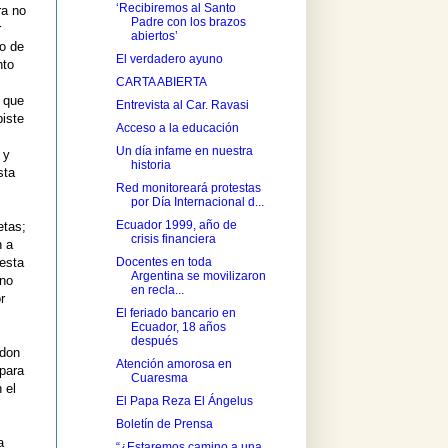
‘Recibiremos al Santo
ra no
Padre con los brazos
r
abiertos’
io de
El verdadero ayuno
nto
CARTA ABIERTA
o que
Entrevista al Car. Ravasi
biste
Acceso a la educación
Un día infame en nuestra
 y
historia
sta
Red monitoreará protestas
por Día Internacional d...
Ecuador 1999, año de
etas;
crisis financiera
n a
Docentes en toda
 esta
Argentina se movilizaron
 no
en recla...
r
El feriado bancario en
Ecuador, 18 años
después
 don
Atención amorosa en
para
Cuaresma
 el
El Papa Reza El Ángelus
Boletín de Prensa
a
“¿Estaremos camino a una