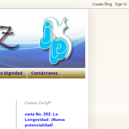
o Dignidad
Contáctanos
Cartas CeJyP
carta No. 352: La
Longevidad: ¡Nueva
potencialidad!