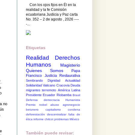
Con los ojos fijos en Él en la
realidad y la fe Comisión
ecuatoriana Justicia y Paz carta
No. 352 – 2 de agosto , 2026 ----
-...
Etiquetas
Realidad
Derechos
Humanos
Magisterio
Quienes Somos
Papa
Francisco
Justicia Restaurativa
Sembrando Dignidad
Actualidad
.
Solidaridad
Vaticano
Cracovia
Deuda
o
migrantes
terremoto
América Latina
o
Presidente Ecuador
Riobamba
Brasil
Defensa democracia
Humanista
 a no
Premio nobel
abuso
agronegocio
sús
betunero
capitalismo
condena
a
deforestación
descentralizar
falta de
ética
informe chilcot
problemas México
de
También puede revisar: