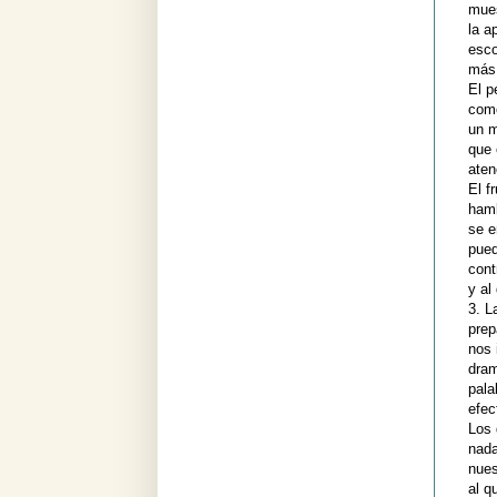
mues
la a
esco
más 
El p
como
un m
que 
aten
El f
hamb
se e
pued
cont
y al
3. L
prep
nos 
dram
pala
efec
Los 
nada
nues
al q