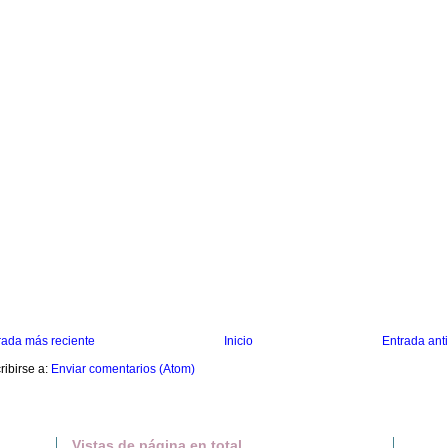
rada más reciente
Inicio
Entrada ant
ribirse a:
Enviar comentarios (Atom)
Vistas de página en total