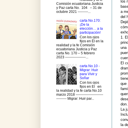
los 
Comisión ecuatoriana Justicia
base
y Paz carta No. 104 – 31 de
a me
octubre 2021 ---------...
del 
carta No.170:
Dejé
¡De la
cómo
elección… a la
exho
participación!
Con los ojos
1. E
fijos en Él en la
prin
realidad y la fe Comisión
una 
ecuatoriana Justicia y Paz
puer
carta No. 170 – 5 febrero
2023 ------------------...
cuer
El c
carta No.10 -
dram
Migrar: Huir
prom
para Vivir y
Soñar
tien
Con los ojos
que 
fijos en El en
fami
la realidad y la fe carta No.10
quer
marzo 2018 ------------------------
--------- Migrar: Huir par...
dese
don.
La j
Incl
conv
la d