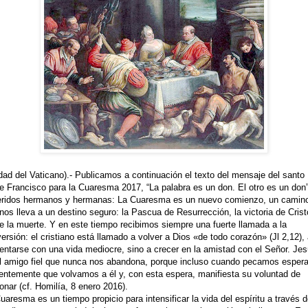
dad del Vaticano).- Publicamos a continuación el texto del mensaje del santo
e Francisco para la Cuaresma 2017, “La palabra es un don. El otro es un don”
ridos hermanos y hermanas: La Cuaresma es un nuevo comienzo, un camin
nos lleva a un destino seguro: la Pascua de Resurrección, la victoria de Crist
e la muerte. Y en este tiempo recibimos siempre una fuerte llamada a la
ersión: el cristiano está llamado a volver a Dios «de todo corazón» (Jl 2,12),
entarse con una vida mediocre, sino a crecer en la amistad con el Señor. Je
l amigo fiel que nunca nos abandona, porque incluso cuando pecamos esper
entemente que volvamos a él y, con esta espera, manifiesta su voluntad de
onar (cf. Homilía, 8 enero 2016).
uaresma es un tiempo propicio para intensificar la vida del espíritu a través 