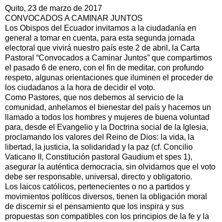
Quito, 23 de marzo de 2017
CONVOCADOS A CAMINAR JUNTOS
Los Obispos del Ecuador invitamos a la ciudadanía en
general a tomar en cuenta, para esta segunda jornada
electoral que vivirá nuestro país este 2 de abril, la Carta
Pastoral “Convocados a Caminar Juntos” que compartimos
el pasado 6 de enero, con el fin de meditar, con profundo
respeto, algunas orientaciones que iluminen el proceder de
los ciudadanos a la hora de decidir el voto.
Como Pastores, que nos debemos al servicio de la
comunidad, anhelamos el bienestar del país y hacemos un
llamado a todos los hombres y mujeres de buena voluntad
para, desde el Evangelio y la Doctrina social de la Iglesia,
proclamando los valores del Reino de Dios: la vida, la
libertad, la justicia, la solidaridad y la paz (cf. Concilio
Vaticano II, Constitución pastoral Gaudium et spes 1),
asegurar la auténtica democracia, sin olvidarnos que el voto
debe ser responsable, universal, directo y obligatorio.
Los laicos católicos, pertenecientes o no a partidos y
movimientos políticos diversos, tienen la obligación moral
de discernir si el pensamiento que los inspira y sus
propuestas son compatibles con los principios de la fe y la