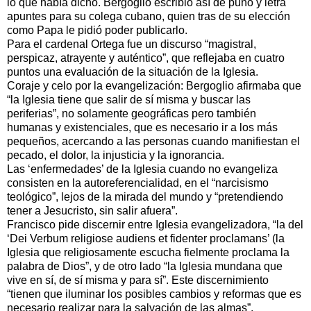
lo que había dicho. Bergoglio escribió así de puño y letra
apuntes para su colega cubano, quien tras de su elección
como Papa le pidió poder publicarlo.
Para el cardenal Ortega fue un discurso “magistral,
perspicaz, atrayente y auténtico”, que reflejaba en cuatro
puntos una evaluación de la situación de la Iglesia.
Coraje y celo por la evangelización: Bergoglio afirmaba que
“la Iglesia tiene que salir de sí misma y buscar las
periferias”, no solamente geográficas pero también
humanas y existenciales, que es necesario ir a los más
pequeños, acercando a las personas cuando manifiestan el
pecado, el dolor, la injusticia y la ignorancia.
Las ‘enfermedades’ de la Iglesia cuando no evangeliza
consisten en la autoreferencialidad, en el “narcisismo
teológico”, lejos de la mirada del mundo y “pretendiendo
tener a Jesucristo, sin salir afuera”.
Francisco pide discernir entre Iglesia evangelizadora, “la del
‘Dei Verbum religiose audiens et fidenter proclamans’ (la
Iglesia que religiosamente escucha fielmente proclama la
palabra de Dios”, y de otro lado “la Iglesia mundana que
vive en sí, de sí misma y para sí”. Este discernimiento
“tienen que iluminar los posibles cambios y reformas que es
necesario realizar para la salvación de las almas”.