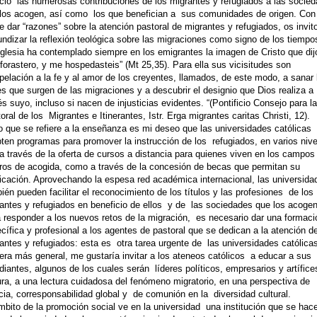
cio las numerosas contribuciones de los migrantes y refugiados a las socie
los acogen, así como los que benefician a sus comunidades de origen. Con 
de dar “razones” sobre la atención pastoral de migrantes y refugiados, os invit
undizar la reflexión teológica sobre las migraciones como signo de los tiempo
Iglesia ha contemplado siempre en los emigrantes la imagen de Cristo que dij
 forastero, y me hospedasteis” (Mt 25,35). Para ella sus vicisitudes son
rpelación a la fe y al amor de los creyentes, llamados, de este modo, a sanar 
s que surgen de las migraciones y a descubrir el designio que Dios realiza a
és suyo, incluso si nacen de injusticias evidentes. “(Pontificio Consejo para la
oral de los Migrantes e Itinerantes, Istr. Erga migrantes caritas Christi, 12).
o que se refiere a la enseñanza es mi deseo que las universidades católicas
ten programas para promover la instrucción de los refugiados, en varios nive
a través de la oferta de cursos a distancia para quienes viven en los campos
ros de acogida, como a través de la concesión de becas que permitan su
icación. Aprovechando la espesa red académica internacional, las universida
ién pueden facilitar el reconocimiento de los títulos y las profesiones de los
antes y refugiados en beneficio de ellos y de las sociedades que los acogen
 responder a los nuevos retos de la migración, es necesario dar una formaci
cífica y profesional a los agentes de pastoral que se dedican a la atención de
antes y refugiados: esta es otra tarea urgente de las universidades católica
ra más general, me gustaría invitar a los ateneos católicos a educar a sus
diantes, algunos de los cuales serán líderes políticos, empresarios y artífic
ura, a una lectura cuidadosa del fenómeno migratorio, en una perspectiva de
icia, corresponsabilidad global y de comunión en la diversidad cultural.
mbito de la promoción social ve en la universidad una institución que se hac