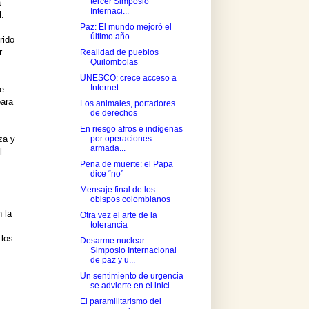
tercer Simposio
a
Internaci...
l.
Paz: El mundo mejoró el
último año
erido
r
Realidad de pueblos
Quilombolas
UNESCO: crece acceso a
Internet
e
para
Los animales, portadores
de derechos
En riesgo afros e indígenas
za y
por operaciones
armada...
l
Pena de muerte: el Papa
dice “no”
Mensaje final de los
obispos colombianos
n la
Otra vez el arte de la
tolerancia
 los
Desarme nuclear:
Simposio Internacional
de paz y u...
Un sentimiento de urgencia
se advierte en el inici...
El paramilitarismo del