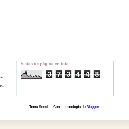
Vistas de página en total
3
7
3
4
4
8
ca
com
Tema Sencillo. Con la tecnología de
Blogger
.