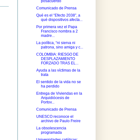
posacuerdo
Comunicado de Prensa
Qué es el “Efecto 2038”, a
qué dispositivos afecta...
Por primera vez el Papa
Francisco nombra a 2
madre...
La política, “ni sierva ni
patrona, sino amiga y c...
COLOMBIA: RIESGO DE
DESPLAZAMIENTO
FORZADO TRAS EL...
Ayuda a las víctimas de la
trata
El sentido de la vida no se
ha perdido
Entrega de Viviendas en la
Arquidiócesis de
Portov...
Comunicado de Prensa
UNESCO reconoce el
archivo de Paulo Freire
La obsolescencia
programada
Universidades católicas: