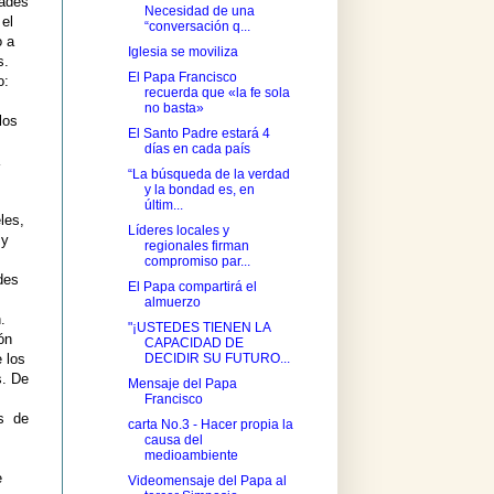
dades
Necesidad de una
el
“conversación q...
o a
Iglesia se moviliza
s.
El Papa Francisco
o:
recuerda que «la fe sola
no basta»
los
El Santo Padre estará 4
días en cada país
“La búsqueda de la verdad
y la bondad es, en
últim...
les,
Líderes locales y
 y
regionales firman
compromiso par...
des
El Papa compartirá el
almuerzo
.
"¡USTEDES TIENEN LA
ón
CAPACIDAD DE
 los
DECIDIR SU FUTURO...
s. De
Mensaje del Papa
Francisco
es de
carta No.3 - Hacer propia la
causa del
medioambiente
e
Videomensaje del Papa al