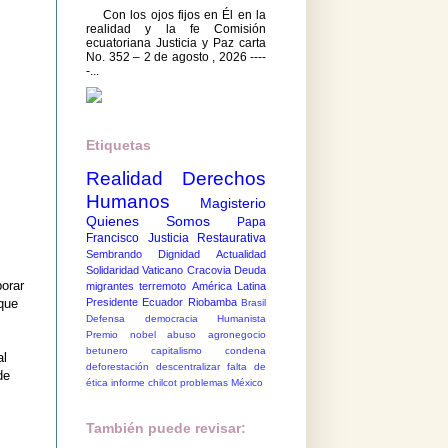
Con los ojos fijos en Él en la
realidad y la fe Comisión
ecuatoriana Justicia y Paz carta
No. 352 – 2 de agosto , 2026 ----
-...
Etiquetas
Realidad
Derechos
Humanos
Magisterio
Quienes Somos
Papa
Francisco
Justicia Restaurativa
Sembrando Dignidad
Actualidad
Solidaridad
Vaticano
Cracovia
Deuda
borar
migrantes
terremoto
América Latina
 que
Presidente Ecuador
Riobamba
Brasil
Defensa democracia
Humanista
Premio nobel
abuso
agronegocio
betunero
capitalismo
condena
al
deforestación
descentralizar
falta de
de
ética
informe chilcot
problemas México
También puede revisar: