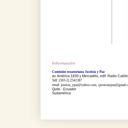
Información
Comisión ecuatoriana Justicia y Paz
av. América 1830 y Mercadillo, edif. Radio Católi
Telf: (593-2) 2541387
email: justicia_ypaz@yahoo.com, cjusticiaypaz@gmail.
Quito - Ecuador
Sudamérica