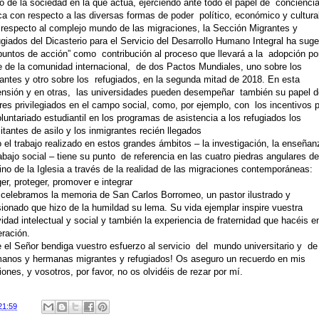
o de la sociedad en la que actúa, ejerciendo ante todo el papel de concienci
ica con respecto a las diversas formas de poder político, económico y cultura
respecto al complejo mundo de las migraciones, la Sección Migrantes y
giados del Dicasterio para el Servicio del Desarrollo Humano Integral ha sug
puntos de acción” como contribución al proceso que llevará a la adopción po
e de la comunidad internacional, de dos Pactos Mundiales, uno sobre los
antes y otro sobre los refugiados, en la segunda mitad de 2018. En esta
nsión y en otras, las universidades pueden desempeñar también su papel d
res privilegiados en el campo social, como, por ejemplo, con los incentivos 
oluntariado estudiantil en los programas de asistencia a los refugiados los
citantes de asilo y los inmigrantes recién llegados
 el trabajo realizado en estos grandes ámbitos – la investigación, la enseñan
rabajo social – tiene su punto de referencia en las cuatro piedras angulares de
no de la Iglesia a través de la realidad de las migraciones contemporáneas:
er, proteger, promover e integrar
celebramos la memoria de San Carlos Borromeo, un pastor ilustrado y
ionado que hizo de la humildad su lema. Su vida ejemplar inspire vuestra
vidad intelectual y social y también la experiencia de fraternidad que hacéis e
ración.
 el Señor bendiga vuestro esfuerzo al servicio del mundo universitario y de
anos y hermanas migrantes y refugiados! Os aseguro un recuerdo en mis
iones, y vosotros, por favor, no os olvidéis de rezar por mí.
21:59