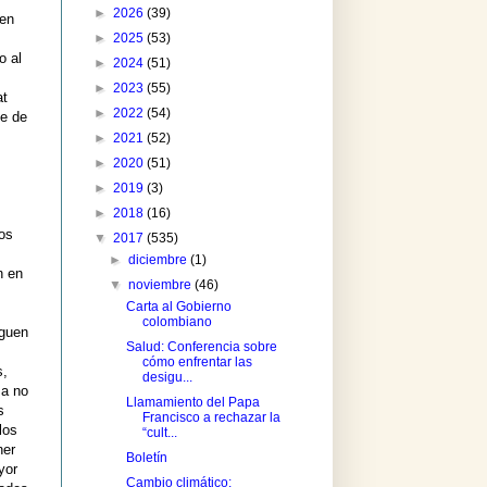
►
2026
(39)
 en
►
2025
(53)
o al
►
2024
(51)
►
2023
(55)
at
►
2022
(54)
se de
►
2021
(52)
►
2020
(51)
►
2019
(3)
►
2018
(16)
los
▼
2017
(535)
►
diciembre
(1)
n en
▼
noviembre
(46)
Carta al Gobierno
colombiano
oguen
Salud: Conferencia sobre
cómo enfrentar las
s,
desigu...
 a no
Llamamiento del Papa
s
Francisco a rechazar la
los
“cult...
ner
Boletín
yor
Cambio climático: