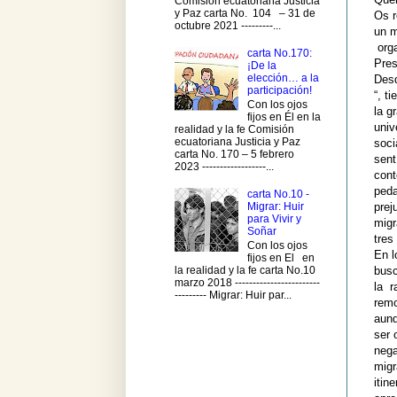
Comisión ecuatoriana Justicia
y Paz carta No. 104 – 31 de
Os r
octubre 2021 ---------...
un m
orga
carta No.170:
Pres
¡De la
elección… a la
Desd
participación!
“, t
Con los ojos
la g
fijos en Él en la
univ
realidad y la fe Comisión
ecuatoriana Justicia y Paz
soci
carta No. 170 – 5 febrero
sent
2023 ------------------...
cont
peda
carta No.10 -
Migrar: Huir
prej
para Vivir y
migr
Soñar
tres
Con los ojos
En l
fijos en El en
busc
la realidad y la fe carta No.10
marzo 2018 ------------------------
la r
--------- Migrar: Huir par...
remo
aunq
ser 
nega
migr
itin