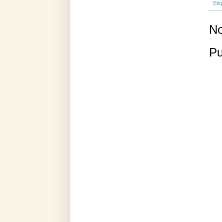
Eti
No
Pu