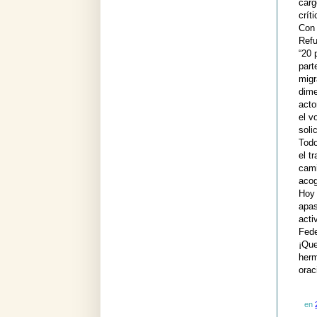
carg
crít
Con 
Refu
“20 
part
migr
dime
acto
el v
soli
Todo
el t
cami
acog
Hoy 
apas
acti
Fede
¡Que
herm
orac
en