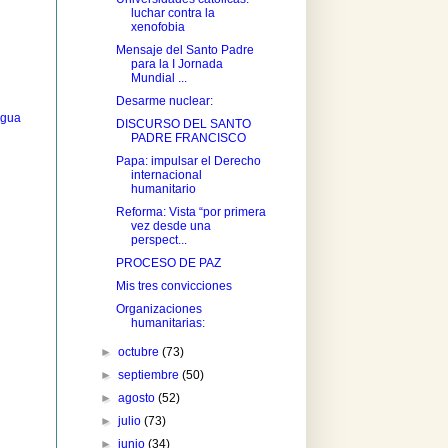
luchar contra la
xenofobia
Mensaje del Santo Padre
para la I Jornada
Mundial ...
Desarme nuclear:
igua
DISCURSO DEL SANTO
PADRE FRANCISCO
Papa: impulsar el Derecho
internacional
humanitario
Reforma: Vista “por primera
vez desde una
perspect...
PROCESO DE PAZ
Mis tres convicciones
Organizaciones
humanitarias:
►
octubre
(73)
►
septiembre
(50)
►
agosto
(52)
►
julio
(73)
►
junio
(34)