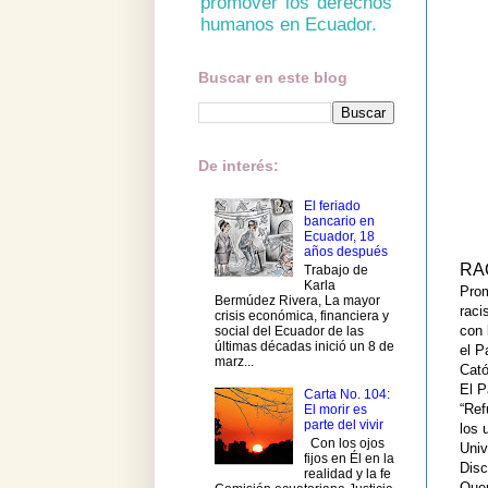
promover los derechos
humanos en Ecuador.
Buscar en este blog
De interés:
El feriado
bancario en
Ecuador, 18
años después
RA
Trabajo de
Karla
Prom
Bermúdez Rivera, La mayor
raci
crisis económica, financiera y
con 
social del Ecuador de las
últimas décadas inició un 8 de
el P
marz...
Cató
El P
Carta No. 104:
“Ref
El morir es
parte del vivir
los 
Con los ojos
Univ
fijos en Él en la
Disc
realidad y la fe
Que