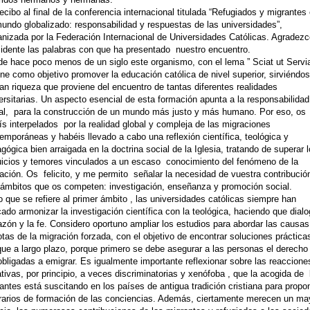
ecibo al final de la conferencia internacional titulada “Refugiados y migrantes
undo globalizado: responsabilidad y respuestas de las universidades”,
nizada por la Federación Internacional de Universidades Católicas. Agradezc
idente las palabras con que ha presentado nuestro encuentro.
e hace poco menos de un siglo este organismo, con el lema ” Sciat ut Servi
iene como objetivo promover la educación católica de nivel superior, sirviéndo
ran riqueza que proviene del encuentro de tantas diferentes realidades
ersitarias. Un aspecto esencial de esta formación apunta a la responsabilidad
al, para la construcción de un mundo más justo y más humano. Por eso, os
ís interpelados por la realidad global y compleja de las migraciones
emporáneas y habéis llevado a cabo una reflexión científica, teológica y
gógica bien arraigada en la doctrina social de la Iglesia, tratando de superar 
uicios y temores vinculados a un escaso conocimiento del fenómeno de la
ación. Os felicito, y me permito señalar la necesidad de vuestra contribució
 ámbitos que os competen: investigación, enseñanza y promoción social.
o que se refiere al primer ámbito , las universidades católicas siempre han
ado armonizar la investigación científica con la teológica, haciendo que dial
azón y la fe. Considero oportuno ampliar los estudios para abordar las causas
tas de la migración forzada, con el objetivo de encontrar soluciones práctica
ue a largo plazo, porque primero se debe asegurar a las personas el derecho
obligadas a emigrar. Es igualmente importante reflexionar sobre las reaccione
tivas, por principio, a veces discriminatorias y xenófoba , que la acogida de 
antes está suscitando en los países de antigua tradición cristiana para propo
erarios de formación de las conciencias. Además, ciertamente merecen un ma