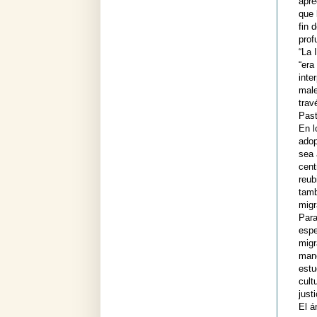
apre
que 
fin 
prof
“La 
“era
inte
male
trav
Past
En l
adop
sea 
cent
reub
tamb
migr
Para
espe
migr
mane
estu
cult
just
El á