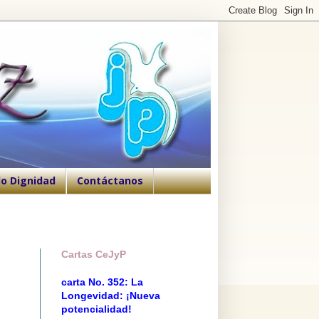
o Dignidad
Contáctanos
Cartas CeJyP
carta No. 352: La
Longevidad: ¡Nueva
potencialidad!