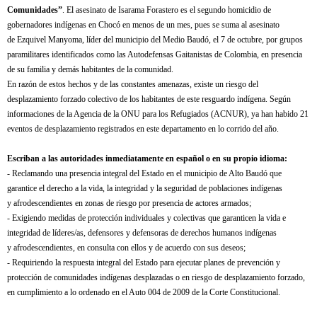
Comunidades”
. El asesinato de
Isarama
Forastero es el segundo homicidio de
gobernadores indígenas en Chocó en menos de un mes, pues se suma al asesinato
de
Ezquivel
Manyoma
, líder del municipio del Medio
Baudó
, el 7 de octubre, por grupos
paramilitares identificados como las Autodefensas
Gaitanistas
de Colombia, en presencia
de su familia y demás habitantes de la comunidad.
En razón de estos hechos y de las constantes amenazas, existe un riesgo del
desplazamiento forzado colectivo de los habitantes de este resguardo indígena. Según
informaciones de la Agencia de la ONU para los Refugiados (ACNUR), ya
han
habido 21
eventos de desplazamiento registrados en este departamento en lo corrido del año.
Escriban a las autoridades inmediatamente en español o en su propio idioma:
- Reclamando una presencia integral del Estado en el municipio de Alto
Baudó
que
garantice el derecho a la vida, la integridad y la seguridad de poblaciones indígenas
y
afrodescendientes
en zonas de riesgo por presencia de actores armados;
- Exigiendo medidas de protección individuales y colectivas que garanticen la vida e
integridad de líderes/as, defensores y defensoras de derechos humanos indígenas
y
afrodescendientes
, en consulta con ellos y de acuerdo con sus deseos;
- Requiriendo la respuesta integral del Estado para ejecutar planes de prevención y
protección de comunidades indígenas desplazadas o en riesgo de desplazamiento forzado,
en cumplimiento a lo ordenado en el Auto 004 de 2009 de la Corte Constitucional.