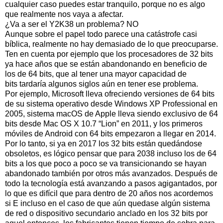
cualquier caso puedes estar tranquilo, porque no es algo
que realmente nos vaya a afectar.
¿Va a ser el Y2K38 un problema? NO
Aunque sobre el papel todo parece una catástrofe casi
bíblica, realmente no hay demasiado de lo que preocuparse.
Ten en cuenta por ejemplo que los procesadores de 32 bits
ya hace años que se están abandonando en beneficio de
los de 64 bits, que al tener una mayor capacidad de
bits tardaría algunos siglos aún en tener ese problema.
Por ejemplo, Microsoft lleva ofreciendo versiones de 64 bits
de su sistema operativo desde Windows XP Professional en
2005, sistema macOS de Apple lleva siendo exclusivo de 64
bits desde Mac OS X 10.7 “Lion” en 2011, y los primeros
móviles de Android con 64 bits empezaron a llegar en 2014.
Por lo tanto, si ya en 2017 los 32 bits están quedándose
obsoletos, es lógico pensar que para 2038 incluso los de 64
bits a los que poco a poco se va transicionando se hayan
abandonado también por otros más avanzados. Después de
todo la tecnología está avanzando a pasos agigantados, por
lo que es difícil que para dentro de 20 años nos acordemos
si E incluso en el caso de que aún quedase algún sistema
de red o dispositivo secundario anclado en los 32 bits por