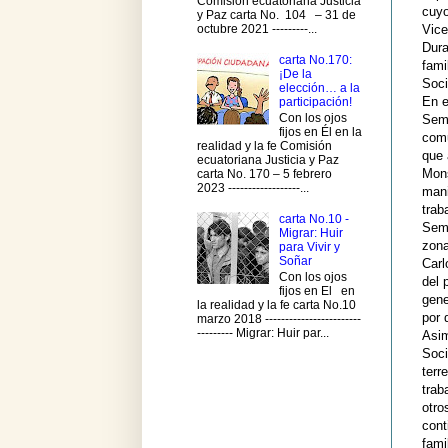
Comisión ecuatoriana Justicia
cuyo
y Paz carta No. 104 – 31 de
octubre 2021 ---------...
Vice
Dura
carta No.170:
fami
¡De la
Soci
elección… a la
En e
participación!
Con los ojos
Semb
fijos en Él en la
comu
realidad y la fe Comisión
que 
ecuatoriana Justicia y Paz
Mons
carta No. 170 – 5 febrero
2023 ------------------...
mani
trab
carta No.10 -
Semb
Migrar: Huir
zona
para Vivir y
Soñar
Carl
Con los ojos
del 
fijos en El en
gene
la realidad y la fe carta No.10
por 
marzo 2018 ------------------------
--------- Migrar: Huir par...
Asim
Soci
terr
trab
otro
cont
fami