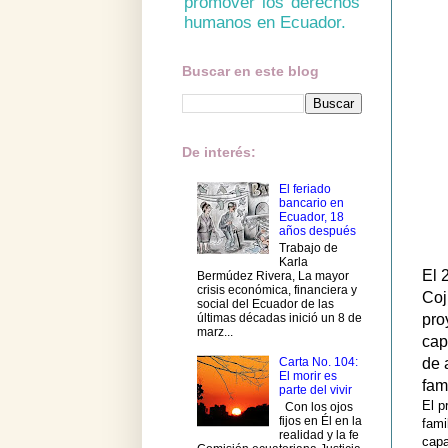
promover los derechos
humanos en Ecuador.
Buscar en este blog
De interés:
El feriado
bancario en
Ecuador, 18
años después
Trabajo de
Karla
El 
Bermúdez Rivera, La mayor
crisis económica, financiera y
Coj
social del Ecuador de las
últimas décadas inició un 8 de
pro
marz...
cap
de 
Carta No. 104:
El morir es
fam
parte del vivir
El p
Con los ojos
fijos en Él en la
fami
realidad y la fe
capa