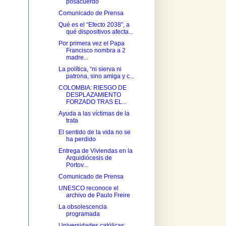
posacuerdo
Comunicado de Prensa
Qué es el “Efecto 2038”, a
qué dispositivos afecta...
Por primera vez el Papa
Francisco nombra a 2
madre...
La política, “ni sierva ni
patrona, sino amiga y c...
COLOMBIA: RIESGO DE
DESPLAZAMIENTO
FORZADO TRAS EL...
Ayuda a las víctimas de la
trata
El sentido de la vida no se
ha perdido
Entrega de Viviendas en la
Arquidiócesis de
Portov...
Comunicado de Prensa
UNESCO reconoce el
archivo de Paulo Freire
La obsolescencia
programada
Universidades católicas: