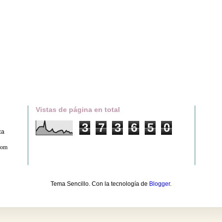
Vistas de página en total
3
7
3
6
5
0
ca
com
Tema Sencillo. Con la tecnología de
Blogger
.