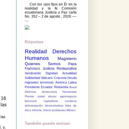
Con los ojos fijos en Él en la
realidad y la fe Comisión
ecuatoriana Justicia y Paz carta
No. 352 – 2 de agosto , 2026 ----
-...
Etiquetas
Realidad
Derechos
Humanos
Magisterio
Quienes Somos
Papa
Francisco
Justicia Restaurativa
Sembrando Dignidad
Actualidad
Solidaridad
Vaticano
Cracovia
Deuda
migrantes
terremoto
América Latina
Presidente Ecuador
Riobamba
Brasil
Defensa democracia
Humanista
Premio nobel
abuso
agronegocio
 16
betunero
capitalismo
condena
 las
deforestación
descentralizar
falta de
ética
informe chilcot
problemas México
 las
También puede revisar:
, y,