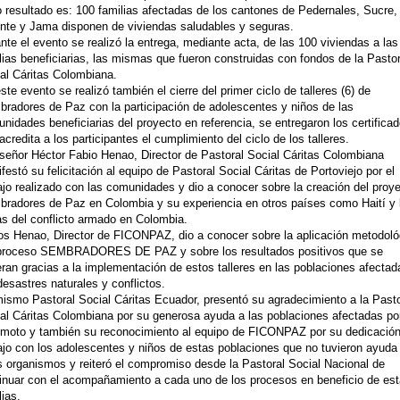
 resultado es: 100 familias afectadas de los cantones de Pedernales, Sucre,
nte y Jama disponen de viviendas saludables y seguras.
nte el evento se realizó la entrega, mediante acta, de las 100 viviendas a las
lias beneficiarias, las mismas que fueron construidas con fondos de la Pastor
al Cáritas Colombiana.
ste evento se realizó también el cierre del primer ciclo de talleres (6) de
radores de Paz con la participación de adolescentes y niños de las
nidades beneficiarias del proyecto en referencia, se entregaron los certifica
acredita a los participantes el cumplimiento del ciclo de los talleres.
eñor Héctor Fabio Henao, Director de Pastoral Social Cáritas Colombiana
festó su felicitación al equipo de Pastoral Social Cáritas de Portoviejo por el
ajo realizado con las comunidades y dio a conocer sobre la creación del proy
radores de Paz en Colombia y su experiencia en otros países como Haití y 
s del conflicto armado en Colombia.
os Henao, Director de FICONPAZ, dio a conocer sobre la aplicación metodoló
proceso SEMBRADORES DE PAZ y sobre los resultados positivos que se
ran gracias a la implementación de estos talleres en las poblaciones afectad
desastres naturales y conflictos.
ismo Pastoral Social Cáritas Ecuador, presentó su agradecimiento a la Pasto
al Cáritas Colombiana por su generosa ayuda a las poblaciones afectadas por
emoto y también su reconocimiento al equipo de FICONPAZ por su dedicación
ajo con los adolescentes y niños de estas poblaciones que no tuvieron ayuda
s organismos y reiteró el compromiso desde la Pastoral Social Nacional de
inuar con el acompañamiento a cada uno de los procesos en beneficio de es
lias.