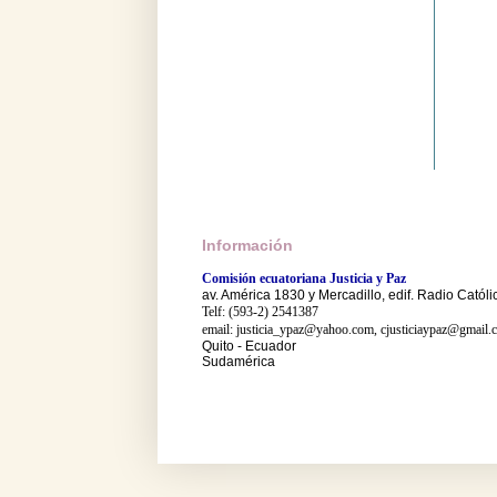
Información
Comisión ecuatoriana Justicia y Paz
av. América 1830 y Mercadillo, edif. Radio Católi
Telf: (593-2) 2541387
email: justicia_ypaz@yahoo.com, cjusticiaypaz@gmail.
Quito - Ecuador
Sudamérica