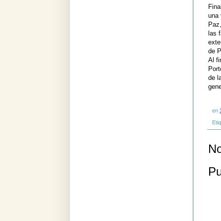
Fina
una 
Paz,
las 
exte
de P
Al f
Port
de l
gene
en
Eti
No
Pu