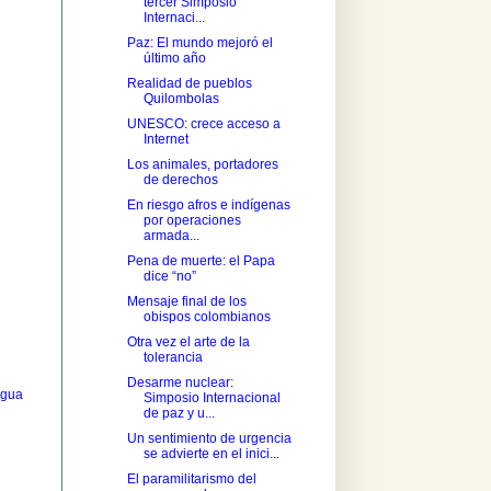
tercer Simposio
Internaci...
Paz: El mundo mejoró el
último año
Realidad de pueblos
Quilombolas
UNESCO: crece acceso a
Internet
Los animales, portadores
de derechos
En riesgo afros e indígenas
por operaciones
armada...
Pena de muerte: el Papa
dice “no”
Mensaje final de los
obispos colombianos
Otra vez el arte de la
tolerancia
Desarme nuclear:
igua
Simposio Internacional
de paz y u...
Un sentimiento de urgencia
se advierte en el inici...
El paramilitarismo del