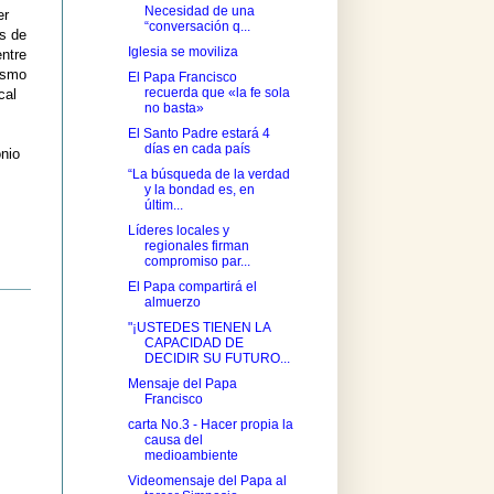
Necesidad de una
er
“conversación q...
es de
Iglesia se moviliza
entre
mismo
El Papa Francisco
recuerda que «la fe sola
cal
no basta»
El Santo Padre estará 4
días en cada país
onio
“La búsqueda de la verdad
y la bondad es, en
últim...
Líderes locales y
regionales firman
compromiso par...
El Papa compartirá el
almuerzo
"¡USTEDES TIENEN LA
CAPACIDAD DE
DECIDIR SU FUTURO...
Mensaje del Papa
Francisco
carta No.3 - Hacer propia la
causa del
medioambiente
Videomensaje del Papa al