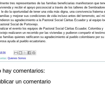
lmente tres representantes de las familias beneficiarias manifestaron que ten
vivienda y recibir el apoyo psicosocial a través de los talleres de Sembrador
 le dio la oportunidad de tener una vida más digna, una convivencia fraterna 
familias y mejorar sus condiciones de vida incluso antes del terremoto, así 
ndieron su agradecimiento a la Pastoral Social Cáritas Ecuador y al equipo lo
astoral Social de Portoviejo.
inalizar el evento los equipos de Pastoral Social Cáritas Ecuador, Colombia y
oviejo realizaron un recorrido por las viviendas y pudieron compartir el testim
as familias quienes ratificaron su agradecimiento al pueblo colombiano por su
rosa ayuda al pueblo ecuatoriano.
18:56
quetas:
Quienes Somos
 hay comentarios:
blicar un comentario