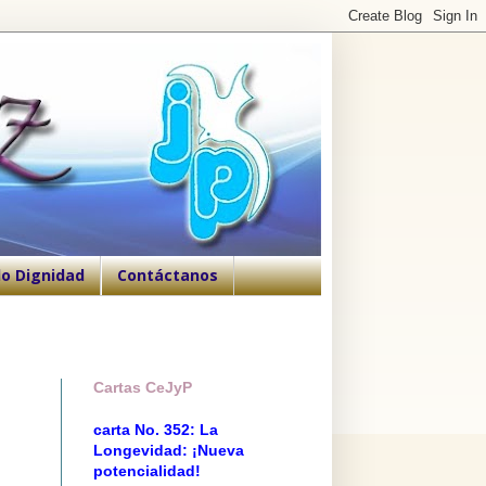
o Dignidad
Contáctanos
Cartas CeJyP
carta No. 352: La
Longevidad: ¡Nueva
potencialidad!