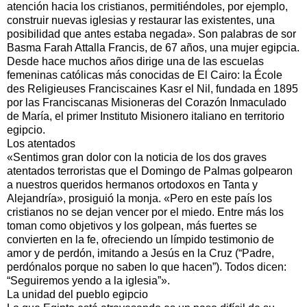
atención hacia los cristianos, permitiéndoles, por ejemplo,
construir nuevas iglesias y restaurar las existentes, una
posibilidad que antes estaba negada». Son palabras de sor
Basma Farah Attalla Francis, de 67 años, una mujer egipcia.
Desde hace muchos años dirige una de las escuelas
femeninas católicas más conocidas de El Cairo: la École
des Religieuses Franciscaines Kasr el Nil, fundada en 1895
por las Franciscanas Misioneras del Corazón Inmaculado
de María, el primer Instituto Misionero italiano en territorio
egipcio.
Los atentados
«Sentimos gran dolor con la noticia de los dos graves
atentados terroristas que el Domingo de Palmas golpearon
a nuestros queridos hermanos ortodoxos en Tanta y
Alejandría», prosiguió la monja. «Pero en este país los
cristianos no se dejan vencer por el miedo. Entre más los
toman como objetivos y los golpean, más fuertes se
convierten en la fe, ofreciendo un límpido testimonio de
amor y de perdón, imitando a Jesús en la Cruz (“Padre,
perdónalos porque no saben lo que hacen”). Todos dicen:
“Seguiremos yendo a la iglesia”».
La unidad del pueblo egipcio