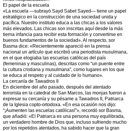
El papel de la escuela
«La escuela —subrayó Sayd Sabet Sayed— tiene un papel
estratégico en la construcción de una sociedad unida y
pacífica. Nuestro instituto educa a las chicas a los valores
más elevados. Las chicas son inscritas aquí desde la más
tierna infancia para recibir esta formación y convertirse en
buenos fundamentos de la sociedad». Al respecto, sor
Basma dice: «Recientemente apareció en la prensa
nacional un artículo que escribió una periodista musulmana,
en el que elogiaba las escuelas católicas del país
(femeninas y masculinas), descritas como “un puente entre
la cultura cristiana y musulmana”, como lugares en los que
se educa al respeto y al cuidado de lo humano».
La cercanía de Tawadros II
En diciembre del año pasado, después del atentado
terrorista en la catedral de San Marcos, las monjas fueron a
expresar su cercanía y su pésame a Tawadros II, Patriarca
de la Iglesia copto-ortodoxa. «En esa ocasión nos dijo:
“¡Aumenten las escuelas católicas!”», recordó sor Basma,
que añadió: «El Patriarca es una persona muy equilibrada,
un verdadero hombre de Dios que, incluso sufriendo mucho
por los repetidos atentados, ha sabido hacer que la gran