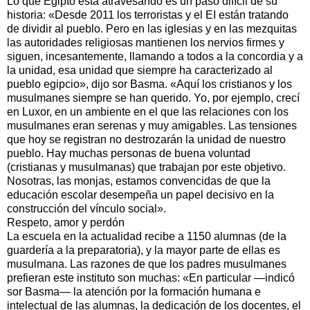
Lo que Egipto está atravesando es un paso difícil de su
historia: «Desde 2011 los terroristas y el EI están tratando
de dividir al pueblo. Pero en las iglesias y en las mezquitas
las autoridades religiosas mantienen los nervios firmes y
siguen, incesantemente, llamando a todos a la concordia y a
la unidad, esa unidad que siempre ha caracterizado al
pueblo egipcio», dijo sor Basma. «Aquí los cristianos y los
musulmanes siempre se han querido. Yo, por ejemplo, crecí
en Luxor, en un ambiente en el que las relaciones con los
musulmanes eran serenas y muy amigables. Las tensiones
que hoy se registran no destrozarán la unidad de nuestro
pueblo. Hay muchas personas de buena voluntad
(cristianas y musulmanas) que trabajan por este objetivo.
Nosotras, las monjas, estamos convencidas de que la
educación escolar desempeña un papel decisivo en la
construcción del vínculo social».
Respeto, amor y perdón
La escuela en la actualidad recibe a 1150 alumnas (de la
guardería a la preparatoria), y la mayor parte de ellas es
musulmana. Las razones de que los padres musulmanes
prefieran este instituto son muchas: «En particular —indicó
sor Basma— la atención por la formación humana e
intelectual de las alumnas, la dedicación de los docentes, el