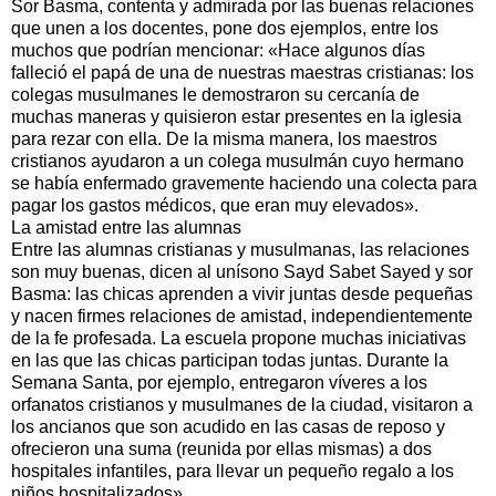
Sor Basma, contenta y admirada por las buenas relaciones
que unen a los docentes, pone dos ejemplos, entre los
muchos que podrían mencionar: «Hace algunos días
falleció el papá de una de nuestras maestras cristianas: los
colegas musulmanes le demostraron su cercanía de
muchas maneras y quisieron estar presentes en la iglesia
para rezar con ella. De la misma manera, los maestros
cristianos ayudaron a un colega musulmán cuyo hermano
se había enfermado gravemente haciendo una colecta para
pagar los gastos médicos, que eran muy elevados».
La amistad entre las alumnas
Entre las alumnas cristianas y musulmanas, las relaciones
son muy buenas, dicen al unísono Sayd Sabet Sayed y sor
Basma: las chicas aprenden a vivir juntas desde pequeñas
y nacen firmes relaciones de amistad, independientemente
de la fe profesada. La escuela propone muchas iniciativas
en las que las chicas participan todas juntas. Durante la
Semana Santa, por ejemplo, entregaron víveres a los
orfanatos cristianos y musulmanes de la ciudad, visitaron a
los ancianos que son acudido en las casas de reposo y
ofrecieron una suma (reunida por ellas mismas) a dos
hospitales infantiles, para llevar un pequeño regalo a los
niños hospitalizados».