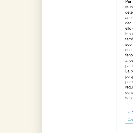
Por 
reun
dete
asum
deci
ello
Fina
tamb
sobr
que 
feno
a lo
part
La p
porq
por 
requ
cons
sepa
en
Eti