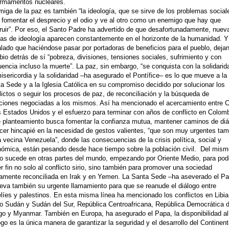
rmamentos nucleares.
iga de la paz es también “la ideología, que se sirve de los problemas social
 fomentar el desprecio y el odio y ve al otro como un enemigo que hay que
ruir”. Por eso, el Santo Padre ha advertido de que desafortunadamente, nuev
as de ideología aparecen constantemente en el horizonte de la humanidad. Y
lado que haciéndose pasar por portadoras de beneficios para el pueblo, deja
io detrás de sí “pobreza, divisiones, tensiones sociales, sufrimiento y con
uencia incluso la muerte”. La paz, sin embargo, “se conquista con la solidarid
isericordia y la solidaridad –ha asegurado el Pontífice– es lo que mueve a la
a Sede y a la Iglesia Católica en su compromiso decidido por solucionar los
lictos o seguir los procesos de paz, de reconciliación y la búsqueda de
ciones negociadas a los mismos. Así ha mencionado el acercamiento entre 
s Estados Unidos y el esfuerzo para terminar con años de conflicto en Colomb
 planteamiento busca fomentar la confianza mutua, mantener caminos de diá
cer hincapié en la necesidad de gestos valientes, “que son muy urgentes tam
a vecina Venezuela”, donde las consecuencias de la crisis política, social y
ómica, están pesando desde hace tiempo sobre la población civil. Del mis
 sucede en otras partes del mundo, empezando por Oriente Medio, para pod
r fin no solo al conflicto sirio, sino también para promover una sociedad
amente reconciliada en Irak y en Yemen. La Santa Sede –ha aseverado el P
eva también su urgente llamamiento para que se reanude el diálogo entre
elíes y palestinos. En esta misma línea ha mencionado los conflictos en Libia
 Sudán y Sudán del Sur, República Centroafricana, República Democrática d
o y Myanmar. También en Europa, ha asegurado el Papa, la disponibilidad al
logo es la única manera de garantizar la seguridad y el desarrollo del Continent