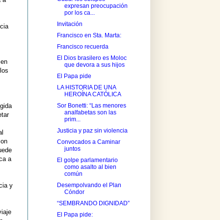
expresan preocupación
por los ca...
Invitación
icia
Francisco en Sta. Marta:
Francisco recuerda
El Dios brasilero es Moloc
 en
que devora a sus hijos
los
El Papa pide
LA HISTORIA DE UNA
HEROÍNA CATÓLICA
Sor Bonetti: “Las menores
ogida
analfabetas son las
etar
prim...
Justicia y paz sin violencia
al
con
Convocados a Caminar
juntos
quede
ca a
El golpe parlamentario
como asalto al bien
común
Desempolvando el Plan
cia y
Cóndor
“SEMBRANDO DIGNIDAD”
iaje
El Papa pide: