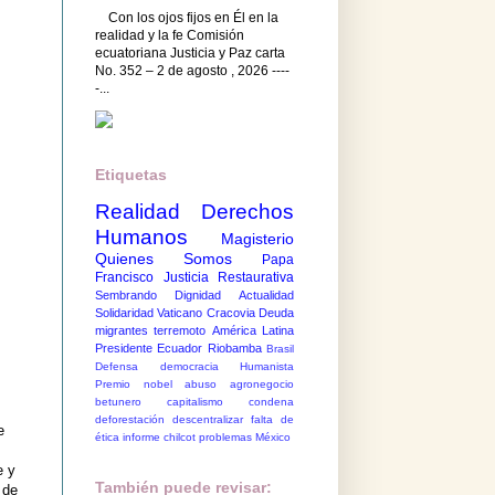
Con los ojos fijos en Él en la
realidad y la fe Comisión
ecuatoriana Justicia y Paz carta
No. 352 – 2 de agosto , 2026 ----
-...
Etiquetas
Realidad
Derechos
Humanos
Magisterio
Quienes Somos
Papa
Francisco
Justicia Restaurativa
Sembrando Dignidad
Actualidad
Solidaridad
Vaticano
Cracovia
Deuda
migrantes
terremoto
América Latina
Presidente Ecuador
Riobamba
Brasil
Defensa democracia
Humanista
Premio nobel
abuso
agronegocio
betunero
capitalismo
condena
deforestación
descentralizar
falta de
e
ética
informe chilcot
problemas México
e y
También puede revisar:
 de