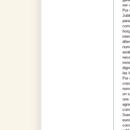
ser 
Por 
Jubi
para
como
hosp
inte
dife
nume
asia
nece
inmi
dign
las 
Por 
cris
nomb
un s
una 
agra
come
Suec
euro
comp