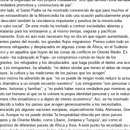
verdadera promotora y constructora de paz”.
otro lado, el Santo Padre se ha mostrado convencido de que para muchos el
leo extraordinario de la Misericordia ha sido una ocasión particularmente prop
 descubrir también la «incidencia importante y positiva de la misericordia
 valor social”. De este modo ha invitado a contruir sociedades abiertas y
italarias para los extranjeros y, al mismo tiempo, seguras y pacíficas
rnamente. Esto es aún más necesario hoy en día en que siguen aumentando,
rentes partes del mundo, los grandes flujos migratorios. Pienso sobre todo en 
rosos refugiados y desplazados en algunas zonas de África, en el Sudeste
́tico y en aquellos que huyen de las zonas de conflicto en Oriente Medio. Es
sario –ha subrayado el Papa– un compromiso común en favor de los
grantes, los refugiados y los desplazados, que haga posible el darles una ac
a. Los inmigrantes, ha añadido, “no deben olvidar que tienen el deber de resp
leyes, la cultura y las tradiciones de los países que los acogen”.
eso mismo ha advertido de que “no se puede de ningún modo reducir la actu
is dramática a un simple recuento numérico”. Los inmigrantes “son personas 
res, historias y familias”, y “no podrá haber nunca verdadera paz mientras 
olo ser humano al que se le vulnere la propia identidad personal y se le reduz
mera cifra estadística o a objeto de interés económico”. Así, se ha mostrado
decido a todos los países que acogen generosamente a los necesitados,
nzando por algunas naciones europeas, especialmente Italia, Alemania, Gre
ia. Aunque no se puede olvidar “la hospitalidad ofrecida por otros países
peos y de Oriente Medio, como Líbano, Jordania y Turquía”, así como el
romiso de diferentes países de África y Asia. A este punto ha recordado su v