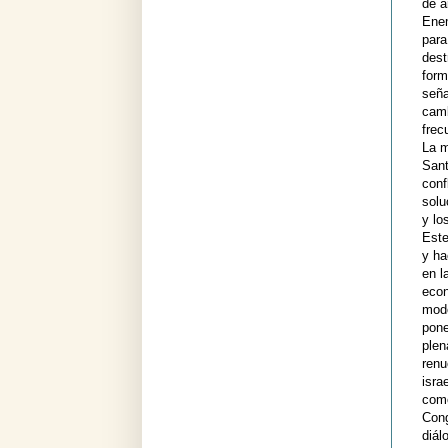
de a
Enem
para
dest
form
seña
camb
frec
La m
Sant
conf
solu
y lo
Este
y ha
en l
econ
modo
pone
plen
renu
isra
como
Cong
diá