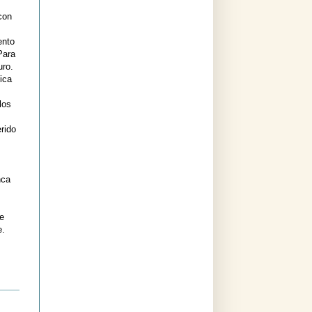
con
ento
Para
uro.
ica
los
rido
nca
ue
e.