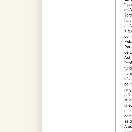
“que
en A
Jord
ha s
en N
a qu
como
Est
Por 
de D
Así,
“rea
fund
tamb
sól
poli
reli
pró
reli
la e
prin
como
se d
A es
gara