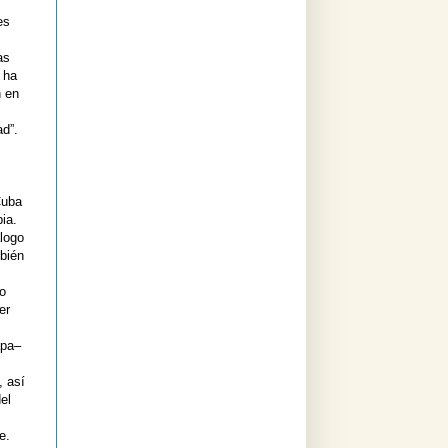
es
as
 ha
n en
ad”.
Cuba
ia.
logo
bién
mo
er
apa–
, así
el
e.