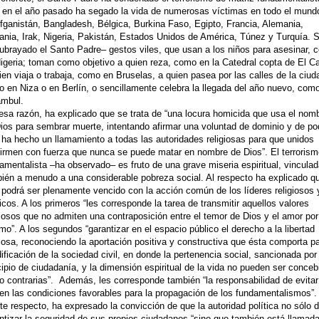
 en el año pasado ha segado la vida de numerosas víctimas en todo el mund
fganistán, Bangladesh, Bélgica, Burkina Faso, Egipto, Francia, Alemania,
ania, Irak, Nigeria, Pakistán, Estados Unidos de América, Túnez y Turquía. 
ubrayado el Santo Padre– gestos viles, que usan a los niños para asesinar,
igeria; toman como objetivo a quien reza, como en la Catedral copta de El Ca
ien viaja o trabaja, como en Bruselas, a quien pasea por las calles de la ciud
 en Niza o en Berlín, o sencillamente celebra la llegada del año nuevo, com
ambul.
esa razón, ha explicado que se trata de “una locura homicida que usa el nom
ios para sembrar muerte, intentando afirmar una voluntad de dominio y de po
 ha hecho un llamamiento a todas las autoridades religiosas para que unidos
firmen con fuerza que nunca se puede matar en nombre de Dios”. El terrorism
amentalista –ha observado– es fruto de una grave miseria espiritual, vincula
ién a menudo a una considerable pobreza social. Al respecto ha explicado q
o podrá ser plenamente vencido con la acción común de los líderes religiosos 
́ticos. A los primeros “les corresponde la tarea de transmitir aquellos valores
giosos que no admiten una contraposición entre el temor de Dios y el amor por
jimo”. A los segundos “garantizar en el espacio público el derecho a la libertad
giosa, reconociendo la aportación positiva y constructiva que ésta comporta p
dificación de la sociedad civil, en donde la pertenencia social, sancionada por 
cipio de ciudadanía, y la dimensión espiritual de la vida no pueden ser conce
 contrarias”. Además, les corresponde también “la responsabilidad de evitar
en las condiciones favorables para la propagación de los fundamentalismos”.
te respecto, ha expresado la convicción de que la autoridad política no sólo 
ntizar la seguridad de sus propios ciudadanos “sino que también está llamad