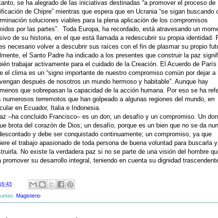
tanto, se ha alegrado de las iniciativas destinadas “a promover el proceso de
ificación de Chipre” mientras que espera que en Ucrania “se sigan buscando 
rminación soluciones viables para la plena aplicación de los compromisos
idos por las partes”. Toda Europa, ha recordado, está atravesando un mom
sivo de su historia, en el que está llamada a redescubrir su propia identidad. 
 es necesario volver a descubrir sus raíces con el fin de plasmar su propio fut
lmente, el Santo Padre ha indicado a los presentes que construir la paz signif
ién trabajar activamente para el cuidado de la Creación. El Acuerdo de París
e el clima es un “signo importante de nuestro compromiso común por dejar a 
vengan después de nosotros un mundo hermoso y habitable”. Aunque hay
́menos que sobrepasan la capacidad de la acción humana. Por eso se ha refe
s numerosos terremotos que han golpeado a algunas regiones del mundo, en
icular en Ecuador, Italia e Indonesia.
az –ha concluido Francisco– es un don, un desafío y un compromiso. Un don
ue brota del corazón de Dios; un desafío, porque es un bien que no se da nu
descontado y debe ser conquistado continuamente; un compromiso, ya que
iere el trabajo apasionado de toda persona de buena voluntad para buscarla y
truirla. No existe la verdadera paz si no se parte de una visión del hombre q
 promover su desarrollo integral, teniendo en cuenta su dignidad trascendent
16:43
quetas:
Magisterio