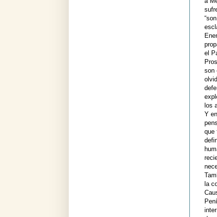
a Me
sufr
“son
escl
Enem
prop
el P
Pros
son 
olvi
defe
expl
los 
Y en
pens
que 
defi
huma
reci
nece
Tamb
la c
Caus
Peni
inte