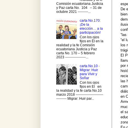
Comisión ecuatoriana Justicia
espe
y Paz carta No. 104 – 31 de
De e
octubre 2021 ---------...
bien
dema
carta No.170:
ilus
¡De la
elección… a la
conf
participación!
“las
Con los ojos
“el 
fijos en Él en la
los 
realidad y la fe Comisión
ecuatoriana Justicia y Paz
trá
carta No. 170 – 5 febrero
El P
2023 ------------------...
llam
por 
carta No.10 -
Migrar: Huir
hist
para Vivir y
reci
Soñar
las 
Con los ojos
cami
fijos en El en
la realidad y la fe carta No.10
diál
marzo 2018 ------------------------
en C
--------- Migrar: Huir par...
Arme
much
el s
educ
zona
En c