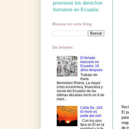
promover los derechos
humanos en Ecuador.
Buscar en este blog
De interés:
El feriado
bancario en
Ecuador, 18
años después
Trabajo de
Karla
Bermúdez Rivera, La mayor
crisis económica, financiera y
social del Ecuador de las
últimas décadas inició un 8 de
marz...
Rocí
Carta No. 104:
El morir es
El p
parte del vivir
para
Con los ojos
segu
fijos en Él en la
de i
realidad y la fe