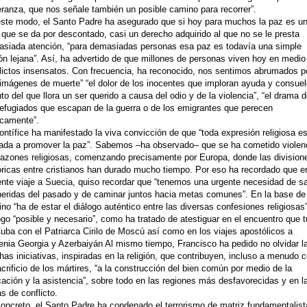
ranza, que nos señale también un posible camino para recorrer”.
ste modo, el Santo Padre ha asegurado que si hoy para muchos la paz es u
 que se da por descontado, casi un derecho adquirido al que no se le presta
siada atención, “para demasiadas personas esa paz es todavía una simple
ión lejana”. Así, ha advertido de que millones de personas viven hoy en medio
lictos insensatos. Con frecuencia, ha reconocido, nos sentimos abrumados p
 imágenes de muerte” “el dolor de los inocentes que imploran ayuda y consuel
luto del que llora un ser querido a causa del odio y de la violencia”, “el drama 
refugiados que escapan de la guerra o de los emigrantes que perecen
gicamente”.
ontífice ha manifestado la viva convicción de que “toda expresión religiosa es
ada a promover la paz”. Sabemos –ha observado– que se ha cometido violen
razones religiosas, comenzando precisamente por Europa, donde las division
óricas entre cristianos han durado mucho tiempo. Por eso ha recordado que e
ente viaje a Suecia, quiso recordar que “tenemos una urgente necesidad de s
heridas del pasado y de caminar juntos hacia metas comunes”. En la base de
no “ha de estar el diálogo auténtico entre las diversas confesiones religiosas
ogo “posible y necesario”, como ha tratado de atestiguar en el encuentro que 
uba con el Patriarca Cirilo de Moscú así como en los viajes apostólicos a
nia Georgia y Azerbaiyán Al mismo tiempo, Francisco ha pedido no olvidar l
as iniciativas, inspiradas en la religión, que contribuyen, incluso a menudo 
acrificio de los mártires, “a la construcción del bien común por medio de la
ación y la asistencia”, sobre todo en las regiones más desfavorecidas y en l
s de conflicto.
oncreto, el Santo Padre ha condenado el terrorismo de matriz fundamentalist