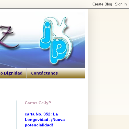
o Dignidad
Contáctanos
Cartas CeJyP
carta No. 352: La
Longevidad: ¡Nueva
potencialidad!