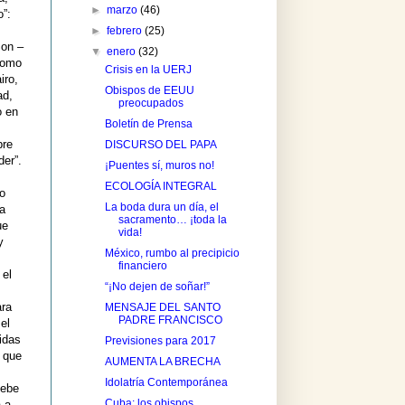
►
marzo
(46)
o”:
►
febrero
(25)
Son –
▼
enero
(32)
 como
Crisis en la UERJ
iro,
Obispos de EEUU
ad,
preocupados
o en
Boletín de Prensa
bre
DISCURSO DEL PAPA
der”.
¡Puentes sí, muros no!
ECOLOGÍA INTEGRAL
o
La boda dura un día, el
da
sacramento… ¡toda la
ue
vida!
y
México, rumbo al precipicio
financiero
 el
“¡No dejen de soñar!”
ara
MENSAJE DEL SANTO
PADRE FRANCISCO
el
bidas
Previsiones para 2017
 que
AUMENTA LA BRECHA
Idolatría Contemporánea
debe
Cuba: los obispos
a a