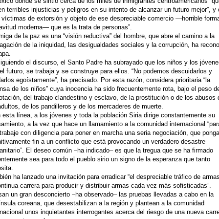
́xico donde se sintió cerca de los miles de inmigrantes centroamericanos “q
en terribles injusticias y peligros en su intento de alcanzar un futuro mejor”, y
 víctimas de extorsión y objeto de ese despreciable comercio ―horrible form
avitud moderna― que es la trata de personas”.
iga de la paz es una “visión reductiva” del hombre, que abre el camino a la
agación de la iniquidad, las desigualdades sociales y la corrupción, ha recon
apa.
iguiendo el discurso, el Santo Padre ha subrayado que los niños y los jóven
el futuro, se trabaja y se construye para ellos. “No podemos descuidarlos y
darlos egoístamente”, ha precisado. Por esta razón, considera prioritaria “la
nsa de los niños” cuya inocencia ha sido frecuentemente rota, bajo el peso de
otación, del trabajo clandestino y esclavo, de la prostitución o de los abusos 
adultos, de los pandilleros y de los mercaderes de muerte.
 esta línea, a los jóvenes y toda la población Siria dirige constantemente su
amiento, a la vez que hace un llamamiento a la comunidad internacional “par
trabaje con diligencia para poner en marcha una seria negociación, que pong
nitivamente fin a un conflicto que está provocando un verdadero desastre
nitario”. El deseo común –ha indicado– es que la tregua que se ha firmado
entemente sea para todo el pueblo sirio un signo de la esperanza que tanto
sita.
ién ha lanzado una invitación para erradicar “el despreciable tráfico de arma
ontinua carrera para producir y distribuir armas cada vez más sofisticadas”.
an un gran desconcierto –ha observado– las pruebas llevadas a cabo en la
́nsula coreana, que desestabilizan a la región y plantean a la comunidad
rnacional unos inquietantes interrogantes acerca del riesgo de una nueva carr