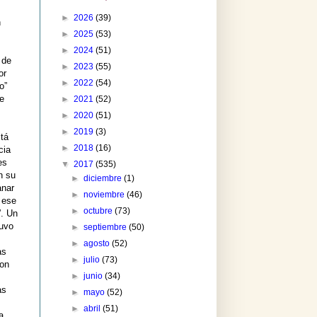
►
2026
(39)
n
►
2025
(53)
►
2024
(51)
 de
►
2023
(55)
or
►
2022
(54)
o”
de
►
2021
(52)
►
2020
(51)
►
2019
(3)
tá
►
2018
(16)
cia
es
▼
2017
(535)
n su
►
diciembre
(1)
anar
►
noviembre
(46)
 ese
►
octubre
(73)
”. Un
tuvo
►
septiembre
(50)
►
agosto
(52)
as
►
julio
(73)
con
►
junio
(34)
as
►
mayo
(52)
►
abril
(51)
a,