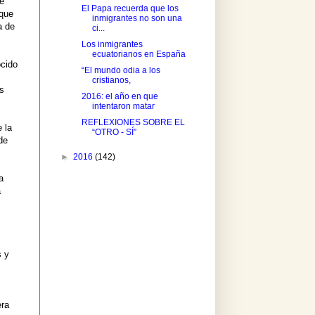
ue
El Papa recuerda que los
 que
inmigrantes no son una
a de
ci...
Los inmigrantes
ecuatorianos en España
ocido
“El mundo odia a los
cristianos,
es
2016: el año en que
intentaron matar
REFLEXIONES SOBRE EL
 la
“OTRO - SÍ”
de
►
2016
(142)
a
a
s y
era