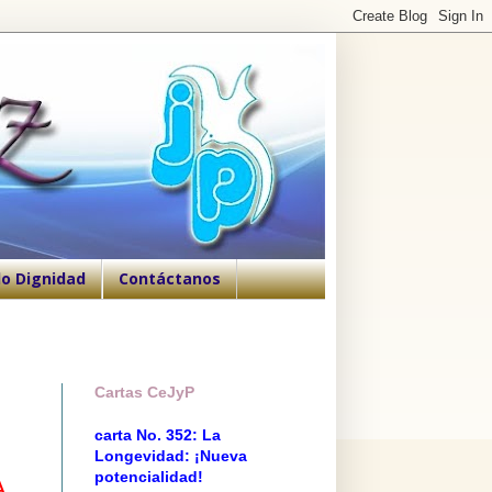
o Dignidad
Contáctanos
Cartas CeJyP
carta No. 352: La
Longevidad: ¡Nueva
potencialidad!
,