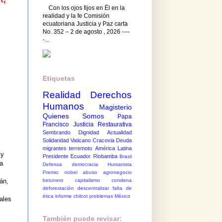
Con los ojos fijos en Él en la
realidad y la fe Comisión
ecuatoriana Justicia y Paz carta
No. 352 – 2 de agosto , 2026 ----
-...
Etiquetas
Realidad
Derechos
Humanos
Magisterio
Quienes Somos
Papa
Francisco
Justicia Restaurativa
Sembrando Dignidad
Actualidad
Solidaridad
Vaticano
Cracovia
Deuda
migrantes
terremoto
América Latina
 y
Presidente Ecuador
Riobamba
Brasil
ma
Defensa democracia
Humanista
Premio nobel
abuso
agronegocio
betunero
capitalismo
condena
án,
deforestación
descentralizar
falta de
ética
informe chilcot
problemas México
ales
También puede revisar: