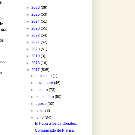
e
►
2026
(39)
►
2025
(53)
ó
►
2024
(51)
le
►
2023
(55)
ntral
►
2022
(54)
mos
►
2021
(52)
►
2020
(51)
►
2019
(3)
leo
►
2018
(16)
s
▼
2017
(535)
de
►
diciembre
(1)
►
noviembre
(46)
►
octubre
(73)
►
septiembre
(50)
►
agosto
(52)
►
julio
(73)
▼
junio
(34)
El Papa a los cardenales:
Comunicado de Prensa