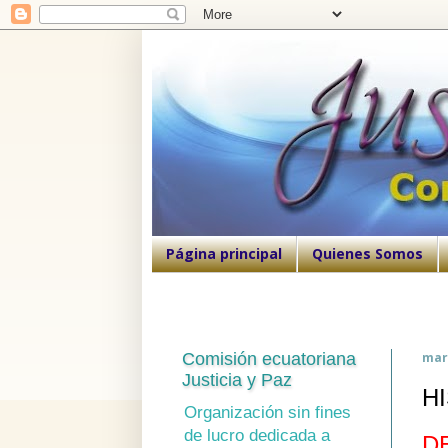
Página principal
Quienes Somos
Comisión ecuatoriana
mart
Justicia y Paz
H
Organización sin fines
de lucro dedicada a
D