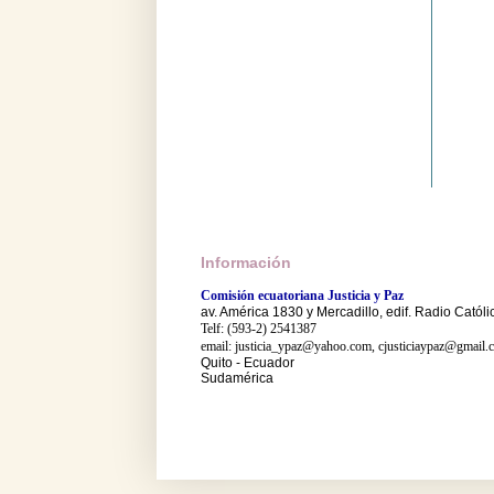
Información
Comisión ecuatoriana Justicia y Paz
av. América 1830 y Mercadillo, edif. Radio Católi
Telf: (593-2) 2541387
email: justicia_ypaz@yahoo.com, cjusticiaypaz@gmail.
Quito - Ecuador
Sudamérica