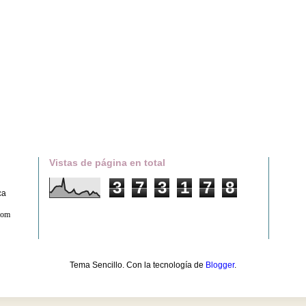
Vistas de página en total
3
7
3
1
7
8
ca
com
Tema Sencillo. Con la tecnología de
Blogger
.