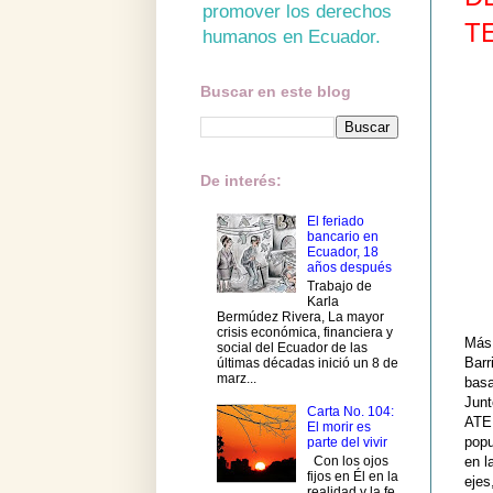
promover los derechos
T
humanos en Ecuador.
Buscar en este blog
De interés:
El feriado
bancario en
Ecuador, 18
años después
Trabajo de
Karla
Bermúdez Rivera, La mayor
crisis económica, financiera y
Más 
social del Ecuador de las
Barr
últimas décadas inició un 8 de
marz...
basa
Junt
Carta No. 104:
ATE 
El morir es
popu
parte del vivir
Con los ojos
en l
fijos en Él en la
ejes
realidad y la fe