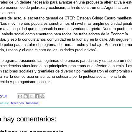
rales de un debate necesario para avanzar en una propuesta alternativa a est
lo económico de pobreza y exclusión, a fin de construir una Argentina con
cia social.
ierre del acto, el secretario general de CTEP, Esteban Gringo Castro manifest
“Los movimientos populares construimos el nivel más amplio de unidad posib
te a la inequidad que se consolida como la verdadera grieta. Nuestro punto ce
l salario social complementario para todos los trabajadores de la Economía
lar, y eso lo conquistamos con unidad en la lucha y en la calle. Allí seguire
o pelea para instalar el programa de Tierra, Techo y Trabajo: Por una reforma
ria, urbana y el crecimiento de las unidades productivas”.
 programa trasciende las legítimas diferencias partidarias y establece un núc
oincidencias vinculado a los principales problemas que afectan al pueblo. La
nizaciones sociales y gremiales de diverso tipo manifestaron el compromiso 
talizar la democracia en su lucha cotidiana por la justicia social, llenarla de
enido y protagonismo popular.
22:50
quetas:
Derechos Humanos
 hay comentarios: