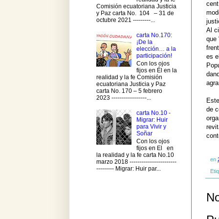
cent
Comisión ecuatoriana Justicia
mode
y Paz carta No. 104 – 31 de
octubre 2021 ---------...
justi
Al c
carta No.170:
que 
¡De la
fren
elección… a la
participación!
es e
Con los ojos
Popu
fijos en Él en la
dand
realidad y la fe Comisión
agra
ecuatoriana Justicia y Paz
carta No. 170 – 5 febrero
2023 ------------------...
Este
de c
carta No.10 -
orga
Migrar: Huir
para Vivir y
revi
Soñar
cont
Con los ojos
fijos en El en
la realidad y la fe carta No.10
en
marzo 2018 ------------------------
--------- Migrar: Huir par...
Eti
No