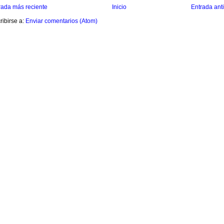
rada más reciente
Inicio
Entrada ant
ribirse a:
Enviar comentarios (Atom)