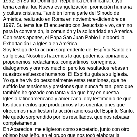
1992, en Santo Domingo, República Dominicana, cuyo
tema central fue Nueva evangelización, promoción humana
y cultura cristiana. También formé parte del Sínodo de
América, realizado en Roma en noviembre-diciembre de
1997. Su tema fue El encuentro con Jesucristo vivo, camino
para la conversión, la comunión y la solidaridad en América.
Con estos aportes, el Papa San Juan Pablo II elaboró la
Exhortación La Iglesia en América.
Soy testigo de la acción sorprendente del Espíritu Santo en
su Iglesia. Nosotros hacemos lo que podemos; opinamos,
proponemos, redactamos, compartimos, corregimos,
dialogamos y oramos mucho; pero los resultados rebasan
nuestros esfuerzos humanos. El Espíritu guía a su Iglesia.
Yo que he vivido personalmente estas reuniones, que he
sufrido las tensiones y presiones que nunca faltan, pero que
también he gozado con tanta vida que hay en nuestra
Iglesia latinoamericana y americana, doy testimonio de que
los documentos que producimos y las orientaciones que
ofrecemos manifiestan la acción amorosa del Espíritu Santo.
Me quedo sorprendido por los resultados, que nos rebasan
completamente.
En Aparecida, me eligieron como secretario, junto con otro
obispo brasileño, en el grupo que nos tocó elaborar la