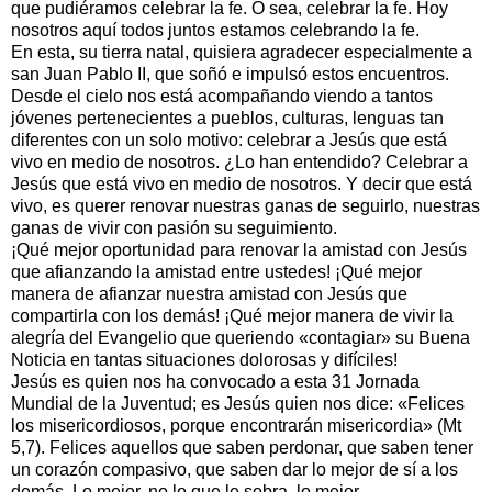
que pudiéramos celebrar la fe. O sea, celebrar la fe. Hoy
nosotros aquí todos juntos estamos celebrando la fe.
En esta, su tierra natal, quisiera agradecer especialmente a
san Juan Pablo II, que soñó e impulsó estos encuentros.
Desde el cielo nos está acompañando viendo a tantos
jóvenes pertenecientes a pueblos, culturas, lenguas tan
diferentes con un solo motivo: celebrar a Jesús que está
vivo en medio de nosotros. ¿Lo han entendido? Celebrar a
Jesús que está vivo en medio de nosotros. Y decir que está
vivo, es querer renovar nuestras ganas de seguirlo, nuestras
ganas de vivir con pasión su seguimiento.
¡Qué mejor oportunidad para renovar la amistad con Jesús
que afianzando la amistad entre ustedes! ¡Qué mejor
manera de afianzar nuestra amistad con Jesús que
compartirla con los demás! ¡Qué mejor manera de vivir la
alegría del Evangelio que queriendo «contagiar» su Buena
Noticia en tantas situaciones dolorosas y difíciles!
Jesús es quien nos ha convocado a esta 31 Jornada
Mundial de la Juventud; es Jesús quien nos dice: «Felices
los misericordiosos, porque encontrarán misericordia» (Mt
5,7). Felices aquellos que saben perdonar, que saben tener
un corazón compasivo, que saben dar lo mejor de sí a los
demás. Lo mejor, no lo que le sobra, lo mejor.