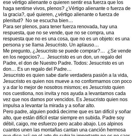
ese vértigo alienante o quieren sentir esa fuerza que los
haga sentirse vivos, plenos? ¿Vértigo alienante o fuerza de
la gracia?, qué quieren, ¿vértigo alienante o fuerza de
plenitud? No se escucha bien…
Para ser plenos, para tener fuerza renovada, hay una
respuesta, que no se vende, que no se compra, una
respuesta que no es una cosa, que no es un objeto: es una
persona y se llama Jesucristo. Un aplauso…
Me pregunto, ¿Jesucristo se puede comprar?… ¿Se vende
en los negocios?… Jesucristo es un don, un regalo del
Padre, el don de Nuestro Padre. Todos: Jesucristo es un
don… Es un regalo del Padre…
Jesucristo es quien sabe darle verdadera pasión a la vida,
Jesucristo es quien nos mueve a no conformarnos con poco
y a dar lo mejor de nosotros mismos; es Jesucristo quien
nos cuestiona, nos invita y nos ayuda a levantarnos cada
vez que nos damos por vencidos. Es Jesucristo quien nos
impulsa a levantar la mirada y a soñar alto.
Pero padre, alguien podrá decirme que es tan difícil y soñar
alto, que están difícil estar siempre en subida. Padre soy
débil, caigo, me esfuerzo pero acabo abajo. Los alpinos
cuantos unen las montañas cantan una canción hermosa
que dice así: en el arte de subir lo importante no es no caer,