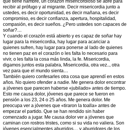
que tiene hambre, un corazón misericordioso se abre para
recibir al prófugo y al migrante. Decir misericordia junto a
ustedes, es decir oportunidad, es decir mañana, es decir
compromiso, es decir confianza, apertura, hospitalidad,
compasión, es decir sueños. ¿Pero ustedes son capaces de
soñar?…
Y cuando el corazón está abierto y es capaz de soñar hay
lugar para la misericordia, hay lugar para acariciar a
quienes sufren, hay lugar para ponerse al lado de quienes
no tienen paz en el corazón o les falta lo necesario para
vivir, o les falta la cosa más linda, la fe. Misericordia,
digamos juntos esta palabra, Misericordia, otra vez.., otra
vez para que el mundo sienta…
También quiero confesarles otra cosa que aprendí en estos
años. No quiero ofender a nadie. Me genera dolor encontrar
a jóvenes que parecen haberse «jubilado» antes de tiempo.
Esto me causa dolor, jóvenes que parece se fueron en
pensión a los 23, 24 o 25 años. Me genera dolor. Me
preocupa ver a jóvenes que «tiraron la toalla» antes de
empezar el partido. Que se han rendido sin haber
comenzado a jugar. Me causa dolor ver a jóvenes que
caminan con rostros tristes, como si su vida no valiera. Son
jóvenes esencialmentes aburridos… y aburridores de los