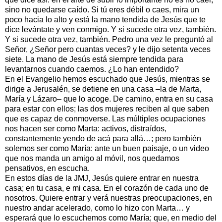
sino no quedarse caído. Si tú eres débil o caes, mira un
poco hacia lo alto y está la mano tendida de Jesús que te
dice levántate y ven conmigo. Y si sucede otra vez, también.
Y si sucede otra vez, también. Pedro una vez le preguntó al
Señor, ¿Señor pero cuantas veces? y le dijo setenta veces
siete. La mano de Jesús está siempre tendida para
levantarnos cuando caemos. ¿Lo han entendido?
En el Evangelio hemos escuchado que Jesús, mientras se
dirige a Jerusalén, se detiene en una casa –la de Marta,
María y Lázaro– que lo acoge. De camino, entra en su casa
para estar con ellos; las dos mujeres reciben al que saben
que es capaz de conmoverse. Las múltiples ocupaciones
nos hacen ser como Marta: activos, distraídos,
constantemente yendo de acá para allá…; pero también
solemos ser como María: ante un buen paisaje, o un video
que nos manda un amigo al móvil, nos quedamos
pensativos, en escucha.
En estos días de la JMJ, Jesús quiere entrar en nuestra
casa; en tu casa, e mi casa. En el corazón de cada uno de
nosotros. Quiere entrar y verá nuestras preocupaciones, en
nuestro andar acelerado, como lo hizo con Marta… y
esperará que lo escuchemos como María; que, en medio del