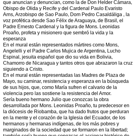
que anuncian y denuncian, como la de Don Helder Cámara,
Obispo de Olida y Recife y del Cardenal Paulo Evaristo
Arns, Arzobispo de Sao Paulo, Dom Pedro Casaldáliga , la
voz profética desde Sao Félix de Araguaya, de Brasil, el
Padre Ernesto Cardenal y la figura de Mons. Leonidas
Proaño, profeta y misionero que sembró la vida y la
esperanza
En el mural están representados mártires como Mons,
Angelelli y el Padre Carlos Mujica de Argentina, Lucho
Espinal, jesuita español que dio su vida en Bolivia,
Chamorro de Nicaragua y tantos otros que abrazaron la cruz
siguiendo a Cristo.
En el mural están representadas las Madres de Plaza de
Mayo, su caminar, resistencia y esperanza en la búsqueda
de sus hijos, que, como María sufren el calvario de la
violencia pero las sostiene la resistencia del Amor.
Sería bueno hermano Julio que conozcas la obra
desarrollada por Mons. Leonidas Proaño, tu predecesor en
la diócesis de Riobamba, que ha dado frutos que perduran
en la mente y el corazón de la Iglesia del Ecuador, de los
hermanos y hermanas indígenas, de los más pobres y
marginados de la sociedad que se formaron en la libertad;
también sería bueno que conozcas el accionar histórico de