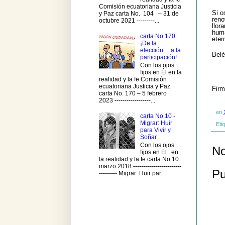
Comisión ecuatoriana Justicia
Si o
y Paz carta No. 104 – 31 de
reno
octubre 2021 ---------...
llor
huma
carta No.170:
eter
¡De la
elección… a la
Belé
participación!
Con los ojos
fijos en Él en la
realidad y la fe Comisión
ecuatoriana Justicia y Paz
Firm
carta No. 170 – 5 febrero
2023 ------------------...
en
carta No.10 -
Migrar: Huir
Eti
para Vivir y
Soñar
Con los ojos
No
fijos en El en
la realidad y la fe carta No.10
marzo 2018 ------------------------
Pu
--------- Migrar: Huir par...