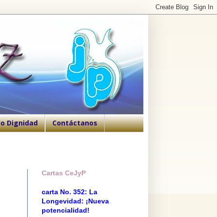
o Dignidad
Contáctanos
Cartas CeJyP
carta No. 352: La
Longevidad: ¡Nueva
potencialidad!