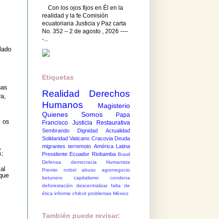
Con los ojos fijos en Él en la
realidad y la fe Comisión
ecuatoriana Justicia y Paz carta
No. 352 – 2 de agosto , 2026 ----
-...
lado
Etiquetas
nas
Realidad
Derechos
ra,
Humanos
Magisterio
Quienes Somos
Papa
y os
Francisco
Justicia Restaurativa
Sembrando Dignidad
Actualidad
Solidaridad
Vaticano
Cracovia
Deuda
migrantes
terremoto
América Latina
,
s;
Presidente Ecuador
Riobamba
Brasil
Defensa democracia
Humanista
al
Premio nobel
abuso
agronegocio
 que
betunero
capitalismo
condena
deforestación
descentralizar
falta de
ética
informe chilcot
problemas México
También puede revisar: