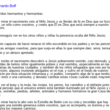
nardo Boff
idos hermanitos y hermanitas:
l mirar el nacimiento veis al Niño Jesús y os llenáis de fe en Dios que se hizo
, un niño como vosotros, y creéis que Él es Dios que está siempre a nuestro 
tro.
onseguís ver en los otros niños y niñas la presencia oculta del Niño Jesús;
ois capaces de hacer renacer el niño escondido en tus padres y en las perso
tas amigas vuestras, para que surja en ellas lo que siempre dais: amor, ternu
ño y un abrazo apretado;
l miráis el nacimiento descubrís a Jesús pobremente vestido, casi desnudo, 
dáis de tantos niños igualmente pobres y mal vestidos, especialmente en las
ferias de nuestras ciudades, y también de los niños refugiados que veis por la
visión, algunos muriendo ahogados en el mar, y sufrís en el fondo de vuestro
zón por esta situación inhumana y, si podéis, compartís algo de lo que tenéis
 tenis o una camiseta, y deseáis cambiar estas cosas cuando seáis mayore
l ver al buey y la mula, las ovejas, los perros, los camellos y el elefante junto 
al pensáis que el universo entero está también iluminado por el Niño Jesús y
s, estrellas, piedras, árboles, animales y humanos formamos la gran Casa de
;
l mirar hacia lo alto veis la Estrella de Belén con su cola y recordáis que hay
pre una estrella generosa sobre vosotros, que os acompaña, os ilumina y os
tra los mejores caminos;