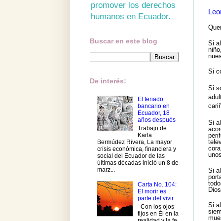
promover los derechos
Leo
humanos en Ecuador.
Quer
Buscar en este blog
Si a
niño
nues
Si c
De interés:
Si s
adul
El feriado
cari
bancario en
Ecuador, 18
años después
Si a
Trabajo de
acor
Karla
peri
tele
Bermúdez Rivera, La mayor
cora
crisis económica, financiera y
unos
social del Ecuador de las
últimas décadas inició un 8 de
marz...
Si a
port
todo
Carta No. 104:
Dios
El morir es
parte del vivir
Si a
Con los ojos
siem
fijos en Él en la
mues
realidad y la fe