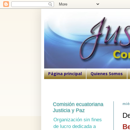
Página principal
Quienes Somos
Comisión ecuatoriana
miér
Justicia y Paz
De
Organización sin fines
Be
de lucro dedicada a