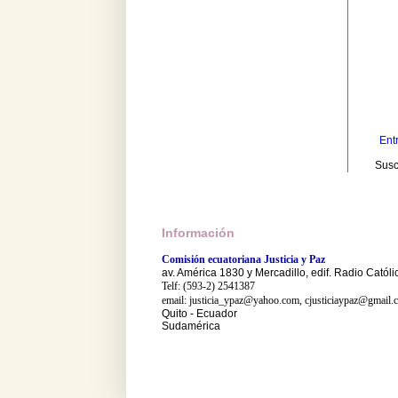
Ent
Susc
Información
Comisión ecuatoriana Justicia y Paz
av. América 1830 y Mercadillo, edif. Radio Católi
Telf: (593-2) 2541387
email: justicia_ypaz@yahoo.com, cjusticiaypaz@gmail.
Quito - Ecuador
Sudamérica