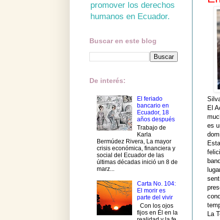
promover los derechos
humanos en Ecuador.
Buscar en este blog
De interés:
Sil
El feriado
bancario en
El A
Ecuador, 18
much
años después
es u
Trabajo de
dom
Karla
Bermúdez Rivera, La mayor
Esta
crisis económica, financiera y
feli
social del Ecuador de las
banq
últimas décadas inició un 8 de
marz...
luga
sent
Carta No. 104:
pres
El morir es
conq
parte del vivir
temp
Con los ojos
fijos en Él en la
La 
realidad y la fe