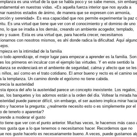
emplanza es una virtud de la que se habla poco y se sabe menos, sin embarg
undamental en nuestras vidas. «Es aquella fuerza interior que nos ayuda a
nar nuestros estados de ánimo, de manera que se expresen con armonía,
orción y serenidad». Es esa capacidad que nos permite experimentar la paz 
ritu. Es una virtud que tiene que ver con el conocimiento y el dominio de uno
o, lo que se irradia a los demás, creando un ambiente acogedor, templado,
ro y suave. Esta es una virtud que, para hacerla crecer, necesitamos
cionarnos con nosotros mismos, es ahí donde radica la dificultad. Aquí algun
ejos.
mpieza en la intimidad de la familia
 todo aprendizaje, el mejor lugar para empezar a aprender es la familia. Son
es los primeros en inculcar con el ejemplo las virtudes. Y en este sentido la
lanza se evidenciará en el ambiente de seguridad, calma y afecto que se les
s niños, así como en el trato cotidiano. El amor bueno y recto es el camino s
a la templanza. Un camino donde el egoísmo no tiene cabida.
precia la austeridad
sta época del año la austeridad parece un concepto inexistente. Los regalos,
tas, los banquetes y los adornos están a la orden del día. Voltear la mirada ha
usteridad puede parecer difícil, sin embargo, el ser austero implica mirar hacia
tro y hacerse la pregunta: ¿realmente necesito esto o es simplemente por el
o de tenerlo o aparentar?
prende a moderar el gusto
to tiene que ver con el punto anterior. Muchas veces, le hacemos más caso a
nos gusta que a lo que tenemos o necesitamos hacer. Recordemos que no
ue nos guste hacerlo es necesariamente bueno. A veces, puede gustarnos al