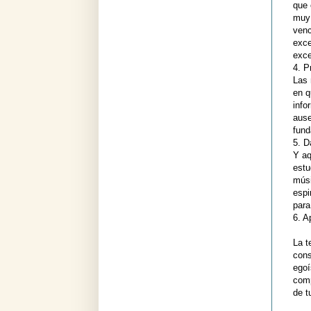
que 
muy 
venc
exce
exce
4. P
Las 
en q
info
ause
fund
5. D
Y aq
estu
músi
espi
para
6. A
La t
cons
egoí
comp
de t