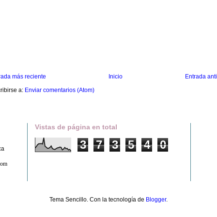
rada más reciente
Inicio
Entrada ant
ribirse a:
Enviar comentarios (Atom)
Vistas de página en total
3
7
3
5
4
0
ca
com
Tema Sencillo. Con la tecnología de
Blogger
.