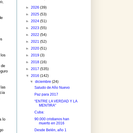
o,
►
2026
(39)
►
2025
(53)
de
►
2024
(51)
►
2023
(55)
►
2022
(54)
os
►
2021
(52)
►
2020
(51)
 los
►
2019
(3)
►
2018
(16)
 de
►
2017
(535)
eguro
▼
2016
(142)
▼
diciembre
(24)
 las
Saludo de Año Nuevo
cia
Paz para 2017
“ENTRE LA VERDAD Y LA
MENTIRA”
Cuba:
90.000 cristianos han
 lo
muerto en 2016
go
Desde Belén, año 1