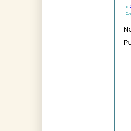
en
Eti
No
Pu