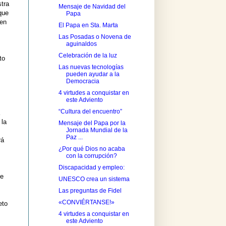
stra
Mensaje de Navidad del
que
Papa
 en
El Papa en Sta. Marta
Las Posadas o Novena de
aguinaldos
Celebración de la luz
to
Las nuevas tecnologías
pueden ayudar a la
Democracia
4 virtudes a conquistar en
este Adviento
“Cultura del encuentro”
 la
Mensaje del Papa por la
Jornada Mundial de la
Paz ...
rá
¿Por qué Dios no acaba
con la corrupción?
Discapacidad y empleo:
ne
UNESCO crea un sistema
Las preguntas de Fidel
«CONVIÉRTANSE!»
eto
4 virtudes a conquistar en
este Adviento