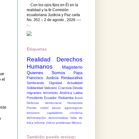
Con los ojos fijos en Él en la
realidad y la fe Comisión
ecuatoriana Justicia y Paz carta
No. 352 – 2 de agosto , 2026 ----
-...
Etiquetas
Realidad
Derechos
Humanos
Magisterio
Quienes Somos
Papa
que
Francisco
Justicia Restaurativa
 el
Sembrando Dignidad
Actualidad
Solidaridad
Vaticano
Cracovia
Deuda
migrantes
terremoto
América Latina
Presidente Ecuador
Riobamba
Brasil
Defensa democracia
Humanista
este
Premio nobel
abuso
agronegocio
betunero
capitalismo
condena
deforestación
descentralizar
falta de
y
ética
informe chilcot
problemas México
También puede revisar: