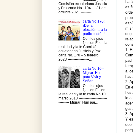
La t
Comisión ecuatoriana Justicia
es f
y Paz carta No. 104 – 31 de
octubre 2021 ---------...
orde
prop
carta No.170:
espí
¡De la
mism
elección… a la
segu
participación!
Con los ojos
rela
fijos en Él en la
cons
realidad y la fe Comisión
1. E
ecuatoriana Justicia y Paz
Como
carta No. 170 – 5 febrero
2023 ------------------...
padr
temp
carta No.10 -
a lo
Migrar: Huir
haci
para Vivir y
Soñar
2. A
Con los ojos
En e
fijos en El en
fies
la realidad y la fe carta No.10
la a
marzo 2018 ------------------------
--------- Migrar: Huir par...
aden
gust
3. A
Y es
que 
porq