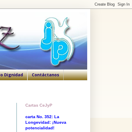
o Dignidad
Contáctanos
Cartas CeJyP
carta No. 352: La
Longevidad: ¡Nueva
potencialidad!