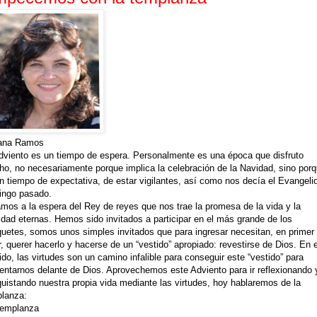
vana Ramos
dviento es un tiempo de espera. Personalmente es una época que disfruto
o, no necesariamente porque implica la celebración de la Navidad, sino por
n tiempo de expectativa, de estar vigilantes, así como nos decía el Evangelio
ingo pasado.
mos a la espera del Rey de reyes que nos trae la promesa de la vida y la
cidad eternas. Hemos sido invitados a participar en el más grande de los
uetes, somos unos simples invitados que para ingresar necesitan, en primer
r, querer hacerlo y hacerse de un “vestido” apropiado: revestirse de Dios. En 
ido, las virtudes son un camino infalible para conseguir este “vestido” para
entarnos delante de Dios. Aprovechemos este Adviento para ir reflexionando 
uistando nuestra propia vida mediante las virtudes, hoy hablaremos de la
lanza:
Templanza