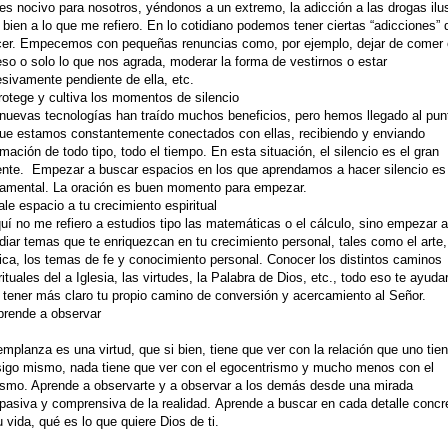
es nocivo para nosotros, yéndonos a un extremo, la adicción a las drogas ilu
bien a lo que me refiero. En lo cotidiano podemos tener ciertas “adicciones” 
er. Empecemos con pequeñas renuncias como, por ejemplo, dejar de comer
so o solo lo que nos agrada, moderar la forma de vestirnos o estar
sivamente pendiente de ella, etc.
rotege y cultiva los momentos de silencio
nuevas tecnologías han traído muchos beneficios, pero hemos llegado al pun
ue estamos constantemente conectados con ellas, recibiendo y enviando
rmación de todo tipo, todo el tiempo. En esta situación, el silencio es el gran
nte. Empezar a buscar espacios en los que aprendamos a hacer silencio es
amental. La oración es buen momento para empezar.
ale espacio a tu crecimiento espiritual
uí no me refiero a estudios tipo las matemáticas o el cálculo, sino empezar a
diar temas que te enriquezcan en tu crecimiento personal, tales como el arte,
ca, los temas de fe y conocimiento personal. Conocer los distintos caminos
rituales del a Iglesia, las virtudes, la Palabra de Dios, etc., todo eso te ayuda
 tener más claro tu propio camino de conversión y acercamiento al Señor.
prende a observar
emplanza es una virtud, que si bien, tiene que ver con la relación que uno tie
igo mismo, nada tiene que ver con el egocentrismo y mucho menos con el
smo. Aprende a observarte y a observar a los demás desde una mirada
asiva y comprensiva de la realidad. Aprende a buscar en cada detalle concr
u vida, qué es lo que quiere Dios de ti.