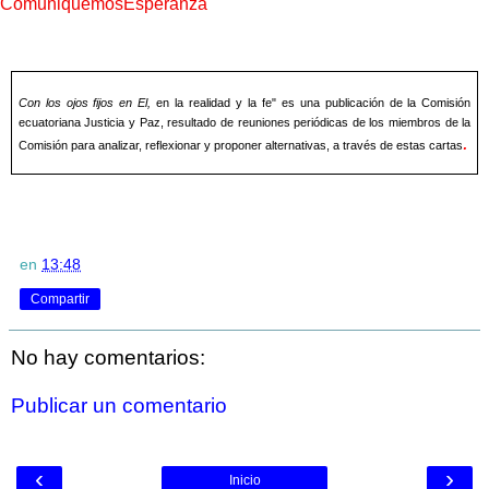
#ComuniquemosEsperanza
Con los ojos fijos en El,
en la realidad y la fe" es una publicación de la Comisión
ecuatoriana Justicia y Paz, resultado de reuniones periódicas de los miembros de la
.
Comisión para analizar, reflexionar y proponer alternativas, a través de estas cartas
en
13:48
Compartir
No hay comentarios:
Publicar un comentario
‹
›
Inicio