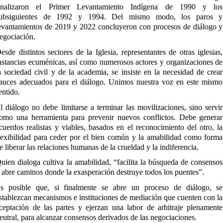
inalizaron el Primer Levantamiento Indígena de 1990 y los
ubsiguientes de 1992 y 1994. Del mismo modo, los paros y
evantamientos de 2019 y 2022 concluyeron con procesos de diálogo y
egociación.
esde distintos sectores de la Iglesia, representantes de otras iglesias,
nstancias ecuménicas, así como numerosos actores y organizaciones de
a sociedad civil y de la academia, se insiste en la necesidad de crear
auces adecuados para el diálogo. Unimos nuestra voz en este mismo
entido.
l diálogo no debe limitarse a terminar las movilizaciones, sino servir
omo una herramienta para prevenir nuevos conflictos. Debe generar
cuerdos realistas y viables, basados en el reconocimiento del otro, la
lexibilidad para ceder por el bien común y la amabilidad como forma
e liberar las relaciones humanas de la crueldad y la indiferencia.
uien dialoga cultiva la amabilidad, “facilita la búsqueda de consensos
 abre caminos donde la exasperación destruye todos los puentes”.
s posible que, si finalmente se abre un proceso de diálogo, se
stablezcan mecanismos e instituciones de mediación que cuenten con la
ceptación de las partes y ejerzan una labor de arbitraje plenamente
eutral, para alcanzar consensos derivados de las negociaciones.