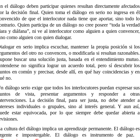
n el diálogo deben participar quienes resultan directamente afectados
or la decisión final. Quien toma el diálogo en serio no ingresa en él
onvencido de que el interlocutor nada tiene que aportar, sino todo lo
ontrario. Quien participa de un diálogo no cree poseer “toda la verdad
lara y diáfana”, ni ve al interlocutor como alguien a quien convencer,
ino como alguien con quien dialogar.
ialogar en serio implica escuchar, mantener la propia posición si los
rgumentos del otro no convencen, o modificarla si resultan razonables.
upone buscar una solución justa, basada en el entendimiento mutuo.
ntenderse no significa lograr un acuerdo total, pero sí descubrir los
untos en común y precisar, desde allí, en qué hay coincidencias y en
ué no.
n diálogo serio exige que todos los interlocutores puedan expresar sus
untos de vista, presentar argumentos y responder a otras
ntervenciones. La decisión final, para ser justa, no debe atender a
ntereses individuales o grupales, sino al interés general. Y aun así,
uede estar equivocada, por lo que siempre debe quedar abierta a
evisiones.
a cultura del diálogo implica un aprendizaje permanente. El diálogo es
rgente e impostergable. El diálogo es instrumento de paz.