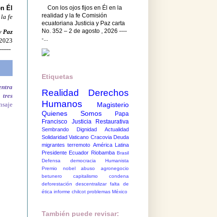
Con los ojos fijos en Él en la
en Él
realidad y la fe Comisión
 la fe
ecuatoriana Justicia y Paz carta
No. 352 – 2 de agosto , 2026 ----
y Paz
-...
 2023
------
Etiquetas
entra
Realidad
Derechos
 tres
Humanos
nsaje
Magisterio
Quienes Somos
Papa
Francisco
Justicia Restaurativa
Sembrando Dignidad
Actualidad
Solidaridad
Vaticano
Cracovia
Deuda
migrantes
terremoto
América Latina
Presidente Ecuador
Riobamba
Brasil
Defensa democracia
Humanista
Premio nobel
abuso
agronegocio
betunero
capitalismo
condena
deforestación
descentralizar
falta de
ética
informe chilcot
problemas México
También puede revisar: