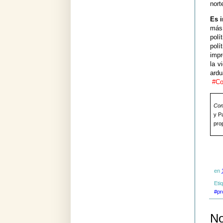
nort
Es i
más
pol
polí
impr
la 
ard
#Co
Con 
y P
prop
en
Eti
#pr
No