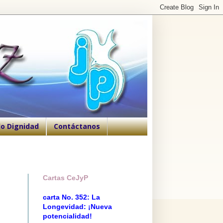
o Dignidad
Contáctanos
Cartas CeJyP
carta No. 352: La
Longevidad: ¡Nueva
potencialidad!