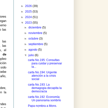
►
2026
(39)
►
2025
(53)
dores
►
2024
(51)
iegan
▼
2023
(55)
ierno
►
diciembre
(5)
o las
►
noviembre
(5)
►
octubre
(3)
, las
►
septiembre
(5)
, las
►
agosto
(5)
s, el
a de
▼
julio
(6)
mpleo
carta No.195: Consultas
ción
para cuidar y preservar
la...
sido
 bebe
carta No.194: Urgente
atención a la crisis
 año,
social
carta No.193: La
obre,
demagogia decapita la
democracia
n la
carta No.192: Economía:
Un panorama sombrío
andes
Papa nombra a Mons.