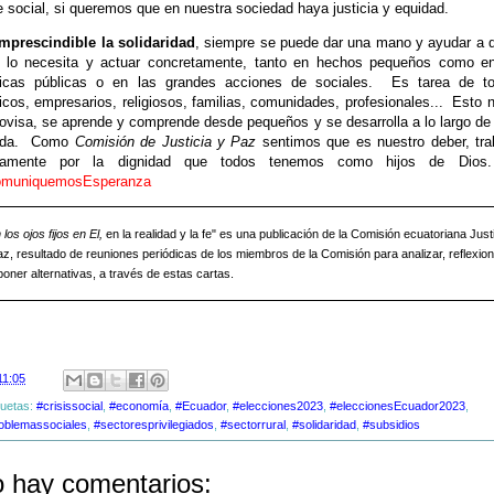
e social, si queremos que en nuestra sociedad haya justicia y equidad.
mprescindible la solidaridad
, siempre se puede dar una mano y ayudar a 
 lo necesita y actuar concretamente, tanto en hechos pequeños como en
íticas públicas o en las grandes acciones de sociales. Es tarea de to
ticos, empresarios, religiosos, familias, comunidades, profesionales... Esto 
ovisa, se aprende y comprende desde pequeños y se desarrolla a lo largo de
vida. Como
Comisión de Justicia y Paz
sentimos que es nuestro deber, tra
uamente por la dignidad que todos tenemos como hijos de Di
muniquemosEsperanza
los ojos fijos en El,
en la realidad y la fe" es una publicación de la Comisión ecuatoriana Just
az, resultado de reuniones periódicas de los miembros de la Comisión para analizar, reflexion
oner alternativas, a través de estas cartas.
11:05
quetas:
#crisissocial
,
#economía
,
#Ecuador
,
#elecciones2023
,
#eleccionesEcuador2023
,
oblemassociales
,
#sectoresprivilegiados
,
#sectorrural
,
#solidaridad
,
#subsidios
 hay comentarios: