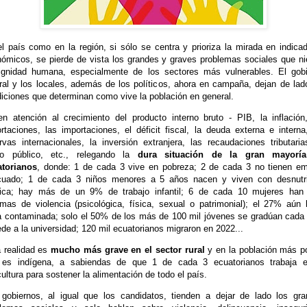
l país como en la región, si sólo se centra y prioriza la mirada en indica
ómicos, se pierde de vista los grandes y graves problemas sociales que n
ignidad humana, especialmente de los sectores más vulnerables. El gob
ral y los locales, además de los políticos, ahora en campaña, dejan de lad
iciones que determinan como vive la población en general.
n atención al crecimiento del producto interno bruto - PIB, la inflación
rtaciones, las importaciones, el déficit fiscal, la deuda externa e interna
rvas internacionales, la inversión extranjera, las recaudaciones tributaria
to público, etc., relegando la
dura situación de la gran mayorí
atorianos
, donde: 1 de cada 3 vive en pobreza; 2 de cada 3 no tienen e
cuado; 1 de cada 3 niños menores a 5 años nacen y viven con desnutri
nica; hay más de un 9% de trabajo infantil; 6 de cada 10 mujeres han 
imas de violencia (psicológica, física, sexual o patrimonial); el 27% aún
 contaminada; solo el 50% de los más de 100 mil jóvenes se gradúan cada
de a la universidad; 120 mil ecuatorianos migraron en 2022...
 realidad es
mucho más grave en el sector rural
y en la población más p
 es indígena, a sabiendas de que 1 de cada 3 ecuatorianos trabaja e
cultura para sostener la alimentación de todo el país.
gobiernos, al igual que los candidatos, tienden a dejar de lado los gr