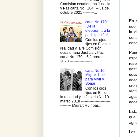
Comisión ecuatoriana Justicia
y Paz carta No. 104 – 31 de
octubre 2021 ---------...
En e
carta No.170:
¡De la
econ
elección… a la
la d
participación!
cent
Con los ojos
cond
fijos en Él en la
realidad y la fe Comisión
Pone
ecuatoriana Justicia y Paz
carta No. 170 – 5 febrero
expo
2023 ------------------...
rese
gas
carta No.10 -
ecu
Migrar: Huir
para Vivir y
ade
Soñar
cró
Con los ojos
víct
fijos en El en
agua
la realidad y la fe carta No.10
marzo 2018 ------------------------
acce
--------- Migrar: Huir par...
Esta
que
agri
Los 