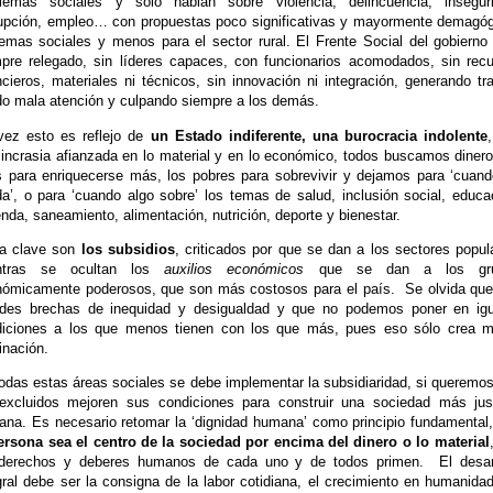
blemas sociales y solo hablan sobre violencia, delincuencia, inseguri
upción, empleo… con propuestas poco significativas y mayormente demagó
emas sociales y menos para el sector rural. El Frente Social del gobierno
pre relegado, sin líderes capaces, con funcionarios acomodados, sin rec
ncieros, materiales ni técnicos, sin innovación ni integración, generando tr
o mala atención y culpando siempre a los demás.
vez esto es reflejo de
un Estado indiferente, una burocracia indolente
sincrasia afianzada en lo material y en lo económico, todos buscamos dinero
s para enriquecerse más, los pobres para sobrevivir y dejamos para ‘cuan
a’, o para ‘cuando algo sobre’ los temas de salud, inclusión social, educa
enda, saneamiento, alimentación, nutrición, deporte y bienestar.
a clave son
los subsidios
, criticados por que se dan a los sectores popul
ntras se ocultan los
auxilios económicos
que se dan a los gr
ómicamente poderosos, que son más costosos para el país. Se olvida qu
ndes brechas de inequidad y desigualdad y que no podemos poner en igu
diciones a los que menos tienen con los que más, pues eso sólo crea m
nación.
odas estas áreas sociales se debe implementar la subsidiaridad, si queremo
excluidos mejoren sus condiciones para construir una sociedad más ju
na. Es necesario retomar la ‘dignidad humana’ como principio fundamental
ersona sea el centro de la sociedad por encima del dinero o lo material
 derechos y deberes humanos de cada uno y de todos primen. El desarr
gral debe ser la consigna de la labor cotidiana, el crecimiento en humanidad