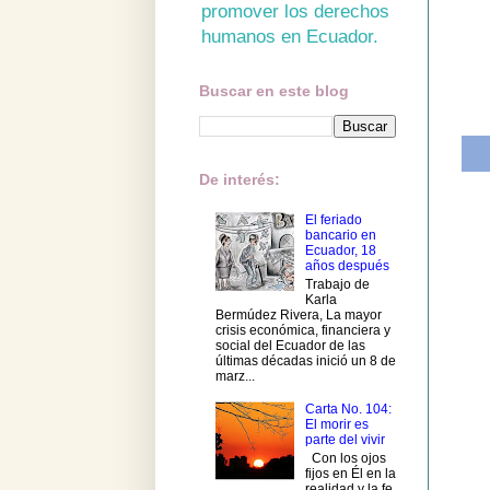
promover los derechos
humanos en Ecuador.
Buscar en este blog
De interés:
El feriado
bancario en
Ecuador, 18
años después
Trabajo de
Karla
Bermúdez Rivera, La mayor
crisis económica, financiera y
social del Ecuador de las
últimas décadas inició un 8 de
marz...
Carta No. 104:
El morir es
parte del vivir
Con los ojos
fijos en Él en la
realidad y la fe