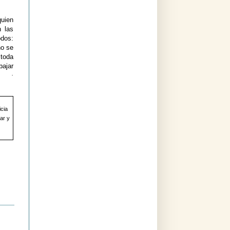
quien
 las
dos:
no se
 toda
bajar
os.
·
icia
ar y