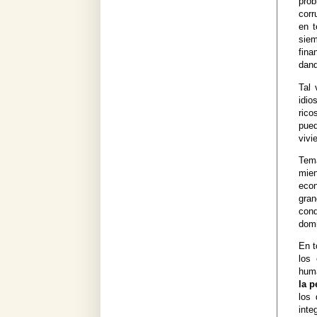
pro
corr
en t
siem
fina
dand
Tal 
idio
rico
pued
vivi
Tem
mie
econ
gra
con
domi
En t
los 
huma
la p
los
inte