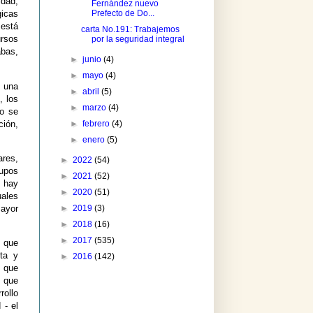
dad,
Fernández nuevo
Prefecto de Do...
gicas
 está
carta No.191: Trabajemos
ursos
por la seguridad integral
abas,
►
junio
(4)
►
mayo
(4)
, una
►
abril
(5)
, los
►
marzo
(4)
do se
ción,
►
febrero
(4)
►
enero
(5)
ares,
►
2022
(54)
upos
►
2021
(52)
e hay
►
2020
(51)
ales
►
2019
(3)
ayor
►
2018
(16)
►
2017
(535)
s que
sta y
►
2016
(142)
, que
, que
ollo
 - el