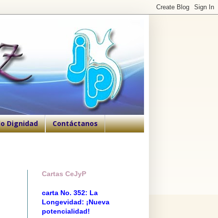
o Dignidad
Contáctanos
Cartas CeJyP
carta No. 352: La
Longevidad: ¡Nueva
potencialidad!