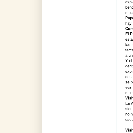
expl
bend
much
Papa
hay 
Com
El P
esta
las 
terc
a un
Y el
gent
expl
de l
se p
vez 
muje
Visi
En A
sien
no h
oscu
Visi