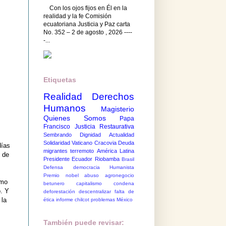
Con los ojos fijos en Él en la
realidad y la fe Comisión
ecuatoriana Justicia y Paz carta
No. 352 – 2 de agosto , 2026 ----
-...
Etiquetas
Realidad
Derechos
Humanos
Magisterio
Quienes Somos
Papa
Francisco
Justicia Restaurativa
Sembrando Dignidad
Actualidad
Solidaridad
Vaticano
Cracovia
Deuda
días
migrantes
terremoto
América Latina
s de
Presidente Ecuador
Riobamba
Brasil
Defensa democracia
Humanista
Premio nobel
abuso
agronegocio
omo
betunero
capitalismo
condena
o. Y
deforestación
descentralizar
falta de
 la
ética
informe chilcot
problemas México
También puede revisar: