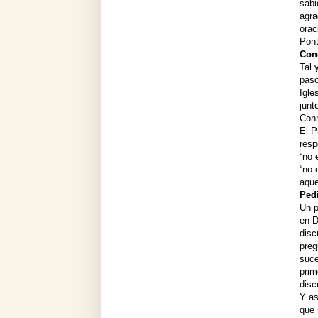
sabi
agra
orac
Pont
Con
Tal 
paso
Igle
junt
Conm
El P
resp
“no 
“no 
aque
Ped
Un p
en D
disc
preg
suce
prim
disc
Y as
que 