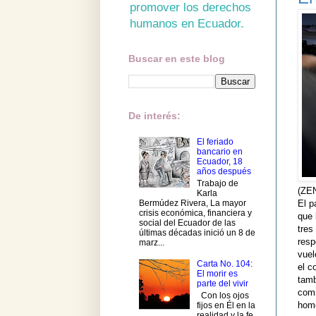
promover los derechos
humanos en Ecuador.
Buscar en este blog
De interés:
El feriado
bancario en
Ecuador, 18
años después
Trabajo de
(ZEN
Karla
Bermúdez Rivera, La mayor
El p
crisis económica, financiera y
que 
social del Ecuador de las
tres
últimas décadas inició un 8 de
resp
marz...
vuel
Carta No. 104:
el c
El morir es
tamb
parte del vivir
comi
Con los ojos
hom
fijos en Él en la
realidad y la fe