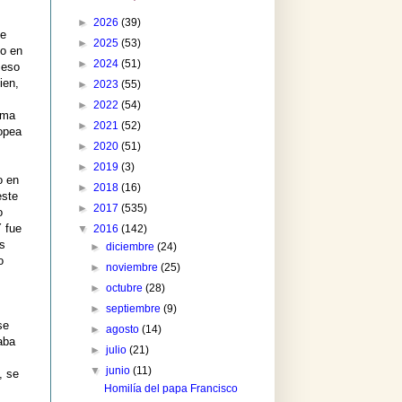
►
2026
(39)
ue
►
2025
(53)
lo en
►
2024
(51)
 eso
ien,
►
2023
(55)
►
2022
(54)
rma
►
2021
(52)
ropea
►
2020
(51)
►
2019
(3)
o en
►
2018
(16)
este
►
2017
(535)
o
Y fue
▼
2016
(142)
es
►
diciembre
(24)
o
►
noviembre
(25)
►
octubre
(28)
►
septiembre
(9)
se
►
agosto
(14)
aba
►
julio
(21)
▼
junio
(11)
, se
Homilía del papa Francisco