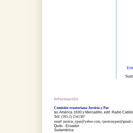
Ent
Susc
Información
Comisión ecuatoriana Justicia y Paz
av. América 1830 y Mercadillo, edif. Radio Católi
Telf: (593-2) 2541387
email: justicia_ypaz@yahoo.com, cjusticiaypaz@gmail.
Quito - Ecuador
Sudamérica