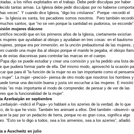
otadas, a los niños explotados en el trabajo. Debe pedir disculpas por haber
ecido tantas armas. La Iglesia debe pedir disculpas por no haberse comport
as veces”. Y cuando dice Iglesia, “digo los cristianos”. Porque –recordó el
– la Iglesia es santa, los pecadores somos nosotros. Pero también recordó
muchos santos, que “no se ven porque la santidad es pudorosa, se esconde”
isión mujeres diácono
ontífice recordó que en los primeros años de la Iglesia, ciertamente existían
s mujeres que ayudaban al obispo y ayudaban en tres cosas: en el bautismo
mujeres, porque era por inmersión; en la unción prebautismal de las mujeres, 
ero cuando una mujer iba al obispo porque el marido le pegaba, el obispo lla
a de estas diaconisas para controlar las marcas en el cuerpo.
 Papa dijo se puede estudiar y crear una comisión y ya ha pedido una lista de
e que pudiera formar parte de ella. Del mismo modo, aprovechó la ocasión pa
icar que para él “la función de la mujer no es tan importante como el pensami
a mujer”. La mujer –precisó– piensa de otro modo que nosotros los hombres y
uede tomar una decisión buena y justa sin escuchar a las mujeres. E insistió
más “es más importante el modo de comprender, de pensar y de ver de las
res que la funcionalidad de la mujer”.
ta Azerbaiyán en septiembre
zerbaiyán –indicó el Papa– yo hablaré a los azeríes de la verdad, de lo que
to, de lo que he visto. También les animaré a ellos. Diré también –observó– 
acer la paz por un pedacito de tierra, porque no es gran cosa, significa algo
ro. “Esto se lo digo a todos, sea a los armenios, sea a los azeríes”, añadió.
ta a Auschwitz en julio