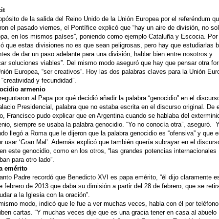
it
opósito de la salida del Reino Unido de la Unión Europea por el referéndum q
ron el pasado viernes, el Pontífice explicó que “hay un aire de división, no so
pa, en los mismos países”, poniendo como ejemplo Cataluña y Escocia. Por
có que estas divisiones no es que sean peligrosas, pero hay que estudiarlas b
ntes de dar un paso adelante para una división, hablar bien entre nosotros y
ar soluciones viables”. Del mismo modo aseguró que hay que pensar otra fo
nión Europea, “ser creativos”. Hoy las dos palabras claves para la Unión Eu
 “creatividad y fecundidad”.
ocidio armenio
reguntaron al Papa por qué decidió añadir la palabra “genocidio” en el discurs
alacio Presidencial, palabra que no estaba escrita en el discurso original. De 
, Francisco pudo explicar que en Argentina cuando se hablaba del extermini
nio, siempre se usaba la palabra genocidio. “Yo no conocía otra”, aseguró. 
do llegó a Roma que le dijeron que la palabra genocidio es “ofensiva” y que 
r usar ‘Gran Mal’. Además explicó que también quería subrayar en el discurs
en este genocidio, como en los otros, “las grandes potencias internacionales
ban para otro lado”.
a emérito
anto Padre recordó que Benedicto XVI es papa emérito, “él dijo claramente e
e febrero de 2013 que daba su dimisión a partir del 28 de febrero, que se retir
udar a la Iglesia con la oración”.
mismo modo, indicó que le fue a ver muchas veces, habla con él por teléfono
iben cartas. “Y muchas veces dije que es una gracia tener en casa al abuelo