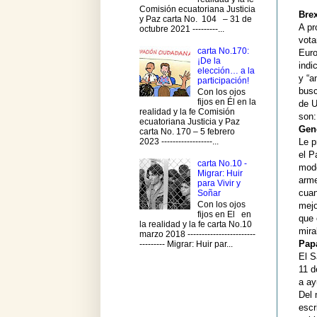
Comisión ecuatoriana Justicia
Brex
y Paz carta No. 104 – 31 de
A pr
octubre 2021 ---------...
vota
carta No.170:
Euro
¡De la
indi
elección… a la
y “a
participación!
busc
Con los ojos
fijos en Él en la
de U
realidad y la fe Comisión
son:
ecuatoriana Justicia y Paz
Gen
carta No. 170 – 5 febrero
2023 ------------------...
Le p
el P
carta No.10 -
modo
Migrar: Huir
arme
para Vivir y
cuan
Soñar
Con los ojos
mejo
fijos en El en
que 
la realidad y la fe carta No.10
mira
marzo 2018 ------------------------
Pap
--------- Migrar: Huir par...
El S
11 d
a ay
Del 
escr