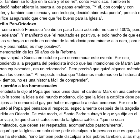
o. También se lo dije en la cara y él se ríe”, contó Francisco. También le
deció haber abierto la puerta a los papas eméritos. “Y él, con coraje y con
ión, y también con ciencia y con teología, decidió abrir esta puerta”, precisó e
ífice asegurando que cree que “es bueno para la Iglesia”.
cilio Pan-Ortodoxo
y como indicó Francisco “se dio un paso hacia adelante, no con el 100%, per
 adelante”. Y manifestó que “el resultado es positivo, el solo hecho de que e
sias se hayan reunido en nombre de la ortodoxia para mirarse a la cara, para 
os y para hablar, es muy positivo”.
emoración de los 50 años de la Reforma
apa viajará a Suecia en octubre para conmemorar este evento. Por eso,
ondiendo a la pregunta del periodista indicó que las intenciones de Martín Lut
eran equivocadas, era un reformador”. Pero precisó que quizá algunos métod
eran los correctos”. Al respecto indicó que “debemos meternos en la historia 
l tiempo, no es una historia fácil de comprender”.
ir perdón a los homosexuales
eriodista le dijo al Papa que hace unos días, el cardenal Marx en una confer
ublín sobre la Iglesia del mundo moderno, dijo que la Iglesia católica debe pe
ulpas a la comunidad gay por haber marginado a estas personas. Por eso le
untó al Papa qué pensaba al respecto, especialmente después de la tragedia
dida en Orlando. De este modo, el Santo Padre subrayó lo que ya dijo en el
er viaje, lo que dice el catecismo de la Iglesia católica: “que no sean
riminados, que deben ser respetados, acompañados pastoralmente”.
eguró que la Iglesia no solo debe pedir disculpas a la persona que es gay a l
se ha ofendido, “sino también pedir disculpas a los pobres también, a las mu