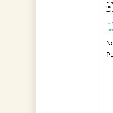
Yo q
nece
entr
en
Eti
No
Pu