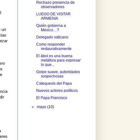
Rechazo presencia de
observadores
l
LUEGO DE VISITAR
ARMENIA
Quién gobierna a
o un
México…?
stas
Delegado vaticano
rezar
Como responder
restaurativamente
El ábol es una buena
metáfora para expresar
ero
lo que...
os
Golpe suave, autoridades
de
sospechosas
Catequesis del Papa
Nuevos actores políticos
encia
dir
El Papa Francisco
►
mayo
(10)
a
jeres