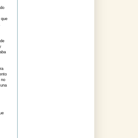
ado
 que
.
 de
y
maba
ra
ento
 no
 una
que