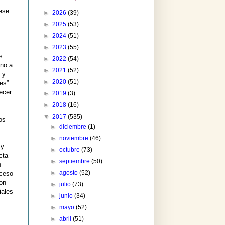
ese
►
2026
(39)
►
2025
(53)
►
2024
(51)
►
2023
(55)
s.
►
2022
(54)
ano a
►
2021
(52)
 y
►
2020
(51)
les”
ecer
►
2019
(3)
►
2018
(16)
▼
2017
(535)
os
►
diciembre
(1)
►
noviembre
(46)
 y
►
octubre
(73)
cta
►
septiembre
(50)
n
►
agosto
(52)
cceso
con
►
julio
(73)
iales
►
junio
(34)
►
mayo
(52)
►
abril
(51)