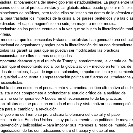
ajadora latinoamericana del nuevo gobierno estadounidense. La pugna entre l
ciones del capital proteccionistas y las globalizadoras puede generar múltiple
inaciones de políticas, pero todas ellas se inscribirán dentro de la ofensiva d
tal para trasladar los impactos de la crisis a los países periféricos y a las cla
rdinadas. El capital hegemónico ha sido, en mayor o menor medida,
eccionista en los países centrales a la vez que se busca la liberalización tota
riferia.
 mencionar que los principales Estados capitalistas han generado una estruc
rnacional de organismos y reglas para la liberalización del mundo dependiente
todas las garantías para que no puedan ser modificadas las prácticas
eccionistas por ellos mismos desplegadas.
mportante destacar que el triunfo de Trump y, anteriormente, la victoria del Br
tran que el descontento social por la globalización – medido en términos de
idas de empleos, bajas de ingresos salariales, empobrecimiento y crecimient
esigualdad – encuentra su representación política en fuerzas de ultraderecha 
anacionalistas.
 habla de una crisis en el pensamiento y la práctica política alternativa al ord
talista y nos compromete a profundizar el estudio crítico de la realidad del
talismo contemporáneo. A bucear en el reconocimiento de las prácticas
capitalistas que se procesan en todo el mundo y sistematizar una concepción
ica para el cambio y la revolución.
el gobierno de Trump se profundizará la ofensiva del capital y el papel
rialista de los Estados Unidos – muy probablemente con políticas de mayor n
ntervención y belicosidad – para imponer sus intereses al resto del mundo. An
 agudización de las contradicciones entre el trabajo y el capital nos