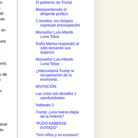
as
El gobierno de Trump
s
Bienaventurado el
el
dirigente político
ses
Colombia: los obispos
expresan preocupación
l en
Monseñor Luis Alberto
Luna Tobar
tura
Doña Marisa respondió al
,
odio donando sus
órganos
Monseñor Luis Alberto
exit,
Luna Tobar
¿Interrumpirá Trump la
o de
recuperación de la
economía...
y
INVITACIÓN
en
Las crisis son desafíos y
oportunidades
Vatileaks 2
Trump: ¿una nueva etapa
de la historia?
“PUDO HABERSE
ivel
EVITADO”
te
“Son niños y no esclavos”