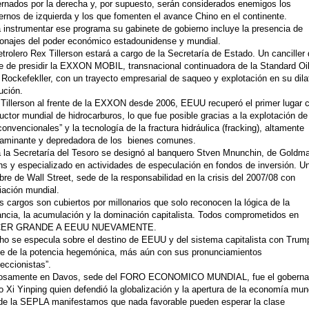
rnados por la derecha y, por supuesto, serán considerados enemigos los
ernos de izquierda y los que fomenten el avance Chino en el continente.
 instrumentar ese programa su gabinete de gobierno incluye la presencia de
onajes del poder económico estadounidense y mundial.
etrolero Rex Tillerson estará a cargo de la Secretaría de Estado. Un canciller
e de presidir la EXXON MOBIL, transnacional continuadora de la Standard Oil
 Rockefekller, con un trayecto empresarial de saqueo y explotación en su dil
ución.
Tillerson al frente de la EXXON desde 2006, EEUU recuperó el primer lugar
uctor mundial de hidrocarburos, lo que fue posible gracias a la explotación de
convencionales” y la tecnología de la fractura hidráulica (fracking), altamente
aminante y depredadora de los bienes comunes.
 la Secretaría del Tesoro se designó al banquero Stven Mnunchin, de Goldm
s y especializado en actividades de especulación en fondos de inversión. U
re de Wall Street, sede de la responsabilidad en la crisis del 2007/08 con
diación mundial.
s cargos son cubiertos por millonarios que solo reconocen la lógica de la
ncia, la acumulación y la dominación capitalista. Todos comprometidos en
ER GRANDE A EEUU NUEVAMENTE.
o se especula sobre el destino de EEUU y del sistema capitalista con Trump
te de la potencia hegemónica, más aún con sus pronunciamientos
teccionistas”.
iosamente en Davos, sede del FORO ECONOMICO MUNDIAL, fue el goberna
o Xi Yinping quien defendió la globalización y la apertura de la economía mund
e la SEPLA manifestamos que nada favorable pueden esperar la clase