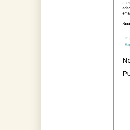
comp
adec
eman
Soci
en
Eti
No
Pu