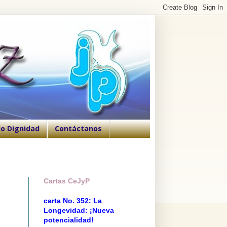
o Dignidad
Contáctanos
Cartas CeJyP
carta No. 352: La
Longevidad: ¡Nueva
potencialidad!