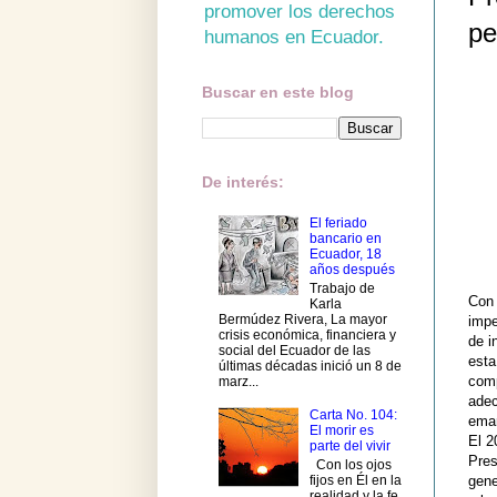
promover los derechos
pe
humanos en Ecuador.
Buscar en este blog
De interés:
El feriado
bancario en
Ecuador, 18
años después
Trabajo de
Con 
Karla
Bermúdez Rivera, La mayor
impe
crisis económica, financiera y
de i
social del Ecuador de las
esta
últimas décadas inició un 8 de
comp
marz...
adec
Carta No. 104:
eman
El morir es
El 2
parte del vivir
Pres
Con los ojos
fijos en Él en la
gene
realidad y la fe