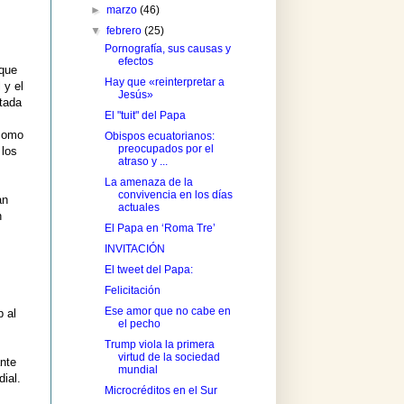
►
marzo
(46)
▼
febrero
(25)
Pornografía, sus causas y
efectos
 que
Hay que «reinterpretar a
 y el
Jesús»
atada
El "tuit" del Papa
 como
Obispos ecuatorianos:
preocupados por el
 los
atraso y ...
La amenaza de la
convivencia en los días
an
actuales
n
El Papa en ‘Roma Tre’
INVITACIÓN
El tweet del Papa:
Felicitación
Ese amor que no cabe en
 al
el pecho
Trump viola la primera
virtud de la sociedad
nte
mundial
ial.
Microcréditos en el Sur