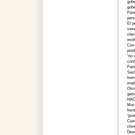
gobe
gobi
Para
pers
El p
vien
clan
evol
Con 
prod
“no 
cont
Para
Sach
homb
irra
Otro
gana
HAC
Much
fren
“pro
Cur
chin
Desd