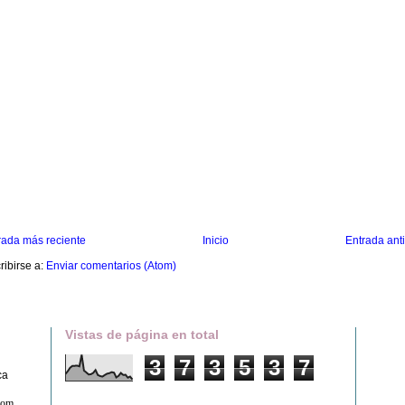
rada más reciente
Inicio
Entrada ant
ribirse a:
Enviar comentarios (Atom)
Vistas de página en total
3
7
3
5
3
7
ca
com