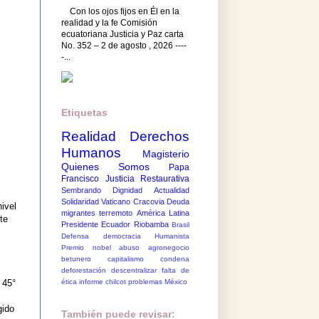
Con los ojos fijos en Él en la
realidad y la fe Comisión
ecuatoriana Justicia y Paz carta
No. 352 – 2 de agosto , 2026 ----
-...
Etiquetas
Realidad
Derechos
Humanos
Magisterio
Quienes Somos
Papa
Francisco
Justicia Restaurativa
Sembrando Dignidad
Actualidad
Solidaridad
Vaticano
Cracovia
Deuda
ivel
migrantes
terremoto
América Latina
te
Presidente Ecuador
Riobamba
Brasil
Defensa democracia
Humanista
Premio nobel
abuso
agronegocio
betunero
capitalismo
condena
deforestación
descentralizar
falta de
ética
informe chilcot
problemas México
 45°
gido
También puede revisar: