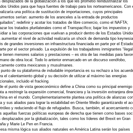
s desplazados de la globalización a los que les prometió reindustrializar los
dos Unidos para que haya fuentes de trabajo para los norteamericanos. Con 
realizaría una política de sustitución de importaciones, cuyos principales
rumentos serían: aumento de los aranceles a la entrada de productos
uilados”; redefinir y acotar los tratados de libre comercio, como el NAFTA;
azar los tratados plurilaterales como el Transpacífico; bajar los impuestos y
idiar a las corporaciones que vuelvan a producir dentro de los Estados Unido
 aumentar el nivel de actividad realizaría un shock de demanda tipo keynesi
és de grandes inversiones en infraestructura financiada en parte por el Estado
arte por el sector privado. La expulsión de los trabajadores inmigrantes “ilega
e tienen menores salarios y prestaciones – es otra de las medidas para favor
 mano de obra local. Todo lo anterior enmarcado en un discurso xenófobo,
icamente contra mexicanos y musulmanes.
 punto de su plataforma de indudable importancia es su rechazo a los acuerd
ra el calentamiento global y su decisión de utilizar al máximo las energías
icionales, incluido el fracking.
e el punto de vista geoeconómico define a China como su principal enemigo
ta a restringir la expansión comercial, financiera y la inversión extranjera dire
hina en el mundo. Complementariamente plantea una política de alianzas co
a y sus aliados para lograr la estabilidad en Oriente Medio garantizando el a
etróleo y reduciendo el flujo de refugiados. Busca, también, el acercamiento 
s aquellas fuerzas políticas europeas de derecha que tienen como bases soc
s desplazados por la globalización, tales como los líderes del Brexit en Gran
aña y Marie Le Pen en Francia.
esa misma lógica sus aliados naturales en América Latina serán los países