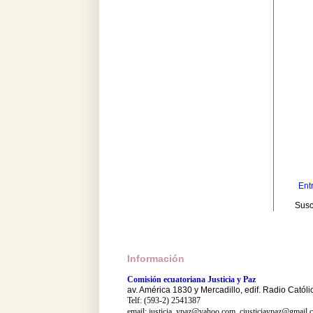
Ent
Susc
Información
Comisión ecuatoriana Justicia y Paz
av. América 1830 y Mercadillo, edif. Radio Católi
Telf: (593-2) 2541387
email: justicia_ypaz@yahoo.com, cjusticiaypaz@gmail.