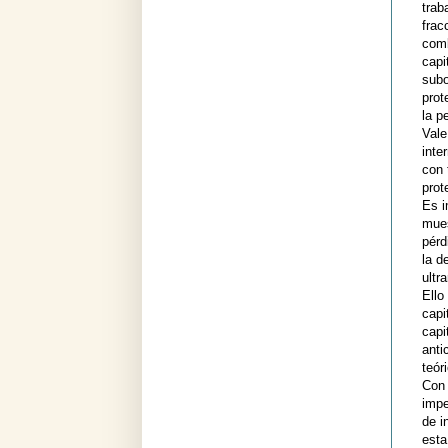
trab
frac
comb
capi
subo
prot
la pe
Vale
inte
con 
prot
Es i
mues
pérd
la d
ultr
Ello
capi
capi
anti
teór
Con 
impe
de i
esta