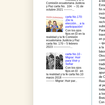
a lo
Comisión ecuatoriana Justicia
Esta
y Paz carta No. 104 – 31 de
fin 
octubre 2021 ---------...
inst
carta No.170:
“maq
¡De la
rech
elección… a la
subs
participación!
Para
Con los ojos
fijos en Él en la
trav
realidad y la fe Comisión
en p
ecuatoriana Justicia y Paz
– qu
carta No. 170 – 5 febrero
2023 ------------------...
a la
bás
carta No.10 -
Otro
Migrar: Huir
cont
para Vivir y
Soñar
trad
Con los ojos
Desd
fijos en El en
apun
la realidad y la fe carta No.10
de C
marzo 2018 ------------------------
Rusi
--------- Migrar: Huir par...
al p
toda
a lo
Bret
Con 