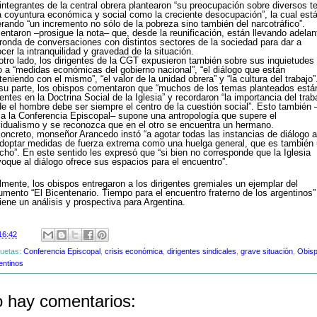
integrantes de la central obrera plantearon “su preocupación sobre diversos 
a coyuntura económica y social como la creciente desocupación”, la cual est
rando “un incremento no sólo de la pobreza sino también del narcotráfico”.
ntaron –prosigue la nota– que, desde la reunificación, están llevando adelan
ronda de conversaciones con distintos sectores de la sociedad para dar a
cer la intranquilidad y gravedad de la situación.
otro lado, los dirigentes de la CGT expusieron también sobre sus inquietudes
o a “medidas económicas del gobierno nacional”, “el diálogo que están
eniendo con el mismo”, “el valor de la unidad obrera” y “la cultura del trabajo”
su parte, los obispos comentaron que “muchos de los temas planteados está
entes en la Doctrina Social de la Iglesia” y recordaron “la importancia del trab
e el hombre debe ser siempre el centro de la cuestión social”. Esto también 
ca la Conferencia Episcopal– supone una antropología que supere el
vidualismo y se reconozca que en el otro se encuentra un hermano.
oncreto, monseñor Arancedo instó “a agotar todas las instancias de diálogo 
doptar medidas de fuerza extrema como una huelga general, que es también
cho”. En este sentido les expresó que “si bien no corresponde que la Iglesia
oque al diálogo ofrece sus espacios para el encuentro”.
lmente, los obispos entregaron a los dirigentes gremiales un ejemplar del
mento “El Bicentenario. Tiempo para el encuentro fraterno de los argentinos”
iene un análisis y prospectiva para Argentina.
16:42
quetas:
Conferencia Episcopal
,
crisis económica
,
dirigentes sindicales
,
grave situación
,
Obis
entinos
 hay comentarios: