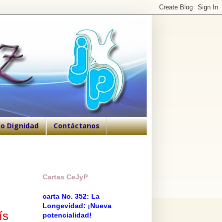
o Dignidad
Contáctanos
Cartas CeJyP
carta No. 352: La
Longevidad: ¡Nueva
ís
potencialidad!