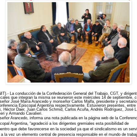
IT).- La conducción de la Confederación General del Trabajo, CGT, y dirigen
icales que integran la misma se reunieron este miércoles 14 de septiembre, 
eñor José María Arancedo y monseñor Carlos Malfa, presidente y secretario
onferencia Episcopal Argentina respectivamente. Estuvieron presentes, entre
s, Héctor Daer, Juan Carlos Schmid, Carlos Acuña, Andrés Rodríguez, José L
ieri y Armando Cavalieri.
eñor Arancedo, informa una nota publicada en la página web de la Conferenc
copal Argentina, “agradeció a los dirigentes gremiales esta posibilidad de
entro que debe favorecerse en la sociedad ya que el sindicalismo es un serv
 a la vez un elemento central de presencia responsable en el mundo de trabaj