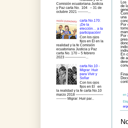
Los 
Comisión ecuatoriana Justicia
de l
y Paz carta No. 104 – 31 de
gene
octubre 2021 ---------...
Come
una 
carta No.170:
cono
Por 
¡De la
torn
elección… a la
mant
participación!
Por 
Con los ojos
pres
fijos en Él en la
dond
realidad y la fe Comisión
indi
ecuatoriana Justicia y Paz
indi
carta No. 170 – 5 febrero
En c
2023 ------------------...
de a
dere
conv
carta No.10 -
Migrar: Huir
para Vivir y
Fina
Docu
Soñar
cont
Con los ojos
fijos en El en
la realidad y la fe carta No.10
marzo 2018 ------------------------
en
--------- Migrar: Huir par...
Eti
arg
No