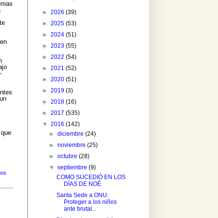
temas
á
►
2026
(39)
te
►
2025
(53)
►
2024
(51)
 en
►
2023
(55)
.
►
2022
(54)
n
ajo
►
2021
(52)
–
►
2020
(51)
►
2019
(3)
antes
 un
►
2018
(16)
►
2017
(535)
▼
2016
(142)
 que
►
diciembre
(24)
►
noviembre
(25)
►
octubre
(28)
▼
septiembre
(9)
pos
COMO SUCEDIÓ EN LOS
DÍAS DE NOÉ
Santa Sede a ONU:
Proteger a los niños
ante brutal...