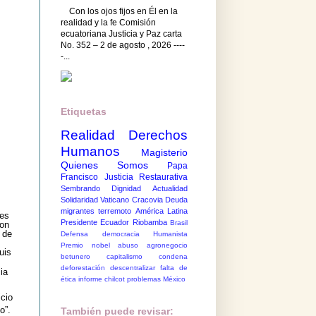
Con los ojos fijos en Él en la
realidad y la fe Comisión
ecuatoriana Justicia y Paz carta
No. 352 – 2 de agosto , 2026 ----
-...
Etiquetas
Realidad
Derechos
Humanos
Magisterio
Quienes Somos
Papa
Francisco
Justicia Restaurativa
Sembrando Dignidad
Actualidad
Solidaridad
Vaticano
Cracovia
Deuda
migrantes
terremoto
América Latina
tes
Presidente Ecuador
Riobamba
Brasil
con
 de
Defensa democracia
Humanista
Premio nobel
abuso
agronegocio
uis
betunero
capitalismo
condena
deforestación
descentralizar
falta de
ia
ética
informe chilcot
problemas México
icio
o”.
También puede revisar: