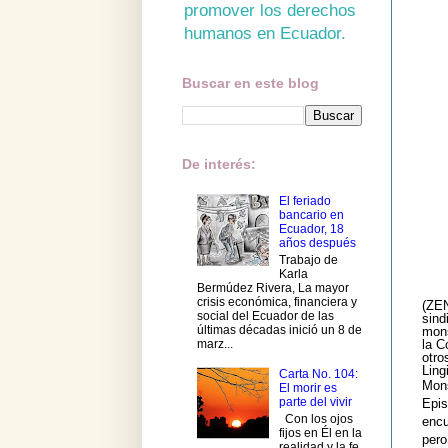
promover los derechos
humanos en Ecuador.
Buscar en este blog
De interés:
El feriado
bancario en
Ecuador, 18
años después
Trabajo de
Karla
Bermúdez Rivera, La mayor
crisis económica, financiera y
(ZEN
social del Ecuador de las
sind
últimas décadas inició un 8 de
mons
marz...
la C
otro
Ling
Carta No. 104:
Mons
El morir es
parte del vivir
Epis
Con los ojos
encu
fijos en Él en la
pero
realidad y la fe