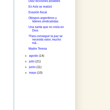
Diez lecciones posibles
En Asís se realizó
Evasión fiscal
Obispos argentinos y
líderes sindicalistas
Una santa que no creía en
Dios
“Para conseguir la paz se
necesita valor, mucho
má...
Madre Teresa
►
agosto
(14)
►
julio
(21)
►
junio
(11)
►
mayo
(10)