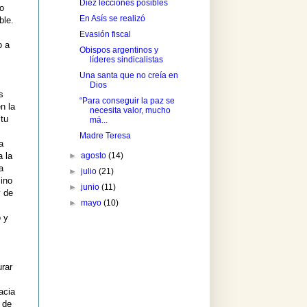
Diez lecciones posibles
o
En Asís se realizó
ble.
Evasión fiscal
o a
Obispos argentinos y
líderes sindicalistas
Una santa que no creía en
Dios
s
“Para conseguir la paz se
n la
necesita valor, mucho
itu
má...
Madre Teresa
a
►
agosto
(14)
a la
a
►
julio
(21)
sino
►
junio
(11)
y de
►
mayo
(10)
o y
urar
acia
 de