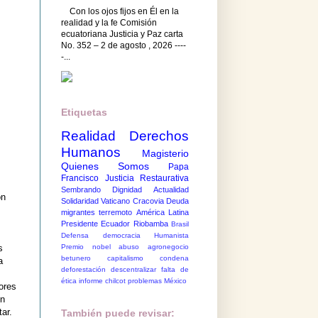
Con los ojos fijos en Él en la
realidad y la fe Comisión
ecuatoriana Justicia y Paz carta
No. 352 – 2 de agosto , 2026 ----
-...
Etiquetas
Realidad
Derechos
Humanos
Magisterio
Quienes Somos
Papa
Francisco
Justicia Restaurativa
Sembrando Dignidad
Actualidad
ón
Solidaridad
Vaticano
Cracovia
Deuda
migrantes
terremoto
América Latina
Presidente Ecuador
Riobamba
Brasil
Defensa democracia
Humanista
Premio nobel
abuso
agronegocio
s
betunero
capitalismo
condena
a
deforestación
descentralizar
falta de
ética
informe chilcot
problemas México
rores
on
ar.
También puede revisar: