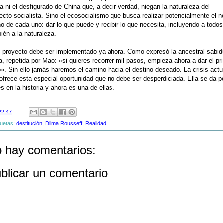
a ni el desfigurado de China que, a decir verdad, niegan la naturaleza del
ecto socialista. Sino el ecosocialismo que busca realizar potencialmente el n
o de cada uno: dar lo que puede y recibir lo que necesita, incluyendo a todos
ién a la naturaleza.
 proyecto debe ser implementado ya ahora. Como expresó la ancestral sabid
a, repetida por Mao: «si quieres recorrer mil pasos, empieza ahora a dar el pr
». Sin ello jamás haremos el camino hacia el destino deseado. La crisis actu
ofrece esta especial oportunidad que no debe ser desperdiciada. Ella se da 
s en la historia y ahora es una de ellas.
22:47
quetas:
destitución
,
Dilma Rousseff
,
Realidad
 hay comentarios:
blicar un comentario