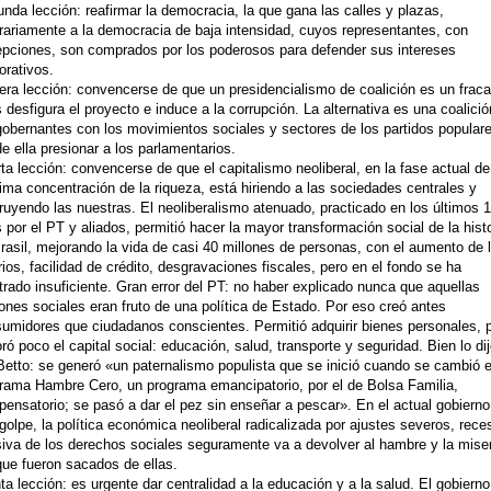
nda lección: reafirmar la democracia, la que gana las calles y plazas,
rariamente a la democracia de baja intensidad, cuyos representantes, con
pciones, son comprados por los poderosos para defender sus intereses
orativos.
era lección: convencerse de que un presidencialismo de coalición es un frac
 desfigura el proyecto e induce a la corrupción. La alternativa es una coalici
gobernantes con los movimientos sociales y sectores de los partidos popular
e ella presionar a los parlamentarios.
ta lección: convencerse de que el capitalismo neoliberal, en la fase actual de
sima concentración de la riqueza, está hiriendo a las sociedades centrales y
ruyendo las nuestras. El neoliberalismo atenuado, practicado en los últimos 
 por el PT y aliados, permitió hacer la mayor transformación social de la histo
rasil, mejorando la vida de casi 40 millones de personas, con el aumento de 
rios, facilidad de crédito, desgravaciones fiscales, pero en el fondo se ha
rado insuficiente. Gran error del PT: no haber explicado nunca que aquellas
ones sociales eran fruto de una política de Estado. Por eso creó antes
umidores que ciudadanos conscientes. Permitió adquirir bienes personales, 
ró poco el capital social: educación, salud, transporte y seguridad. Bien lo di
 Betto: se generó «un paternalismo populista que se inició cuando se cambió e
rama Hambre Cero, un programa emancipatorio, por el de Bolsa Familia,
ensatorio; se pasó a dar el pez sin enseñar a pescar». En el actual gobierno
golpe, la política económica neoliberal radicalizada por ajustes severos, rece
siva de los derechos sociales seguramente va a devolver al hambre y la miser
que fueron sacados de ellas.
ta lección: es urgente dar centralidad a la educación y a la salud. El gobierno