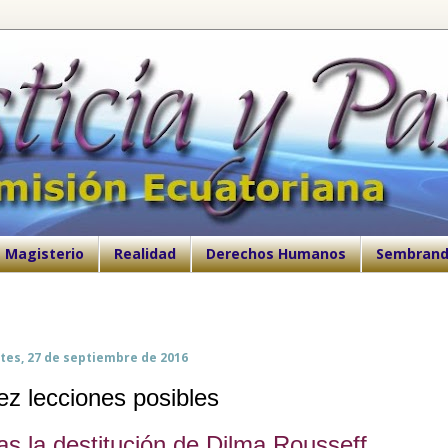
Magisterio
Realidad
Derechos Humanos
Sembrand
tes, 27 de septiembre de 2016
ez lecciones posibles
as la destitución de Dilma Rousseff