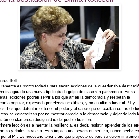
ardo Boff
ramente es pronto todavía para sacar lecciones de la cuestionable destituci
ha inaugurado una nueva tipología de golpe de clase vía parlamento. Estas
eras lecciones podrán servir a los que aman la democracia y respetan la
ranía popular, expresada por elecciones libres, y no en último lugar al PT y
dos. Los que detentan el tener, el poder y el saber que se ocultan detrás de lo
istas se caracterizan por no mostrar aprecio a la democracia y dejar de lado l
ación de clamorosa desigualdad del pueblo brasilero.
rimera lección es alimentar la resiliencia, es decir, resistir, aprender de los er
rrotas y darles la vuelta. Esto implica una severa autocrítica, nunca hecha c
r por el PT. Es necesario tener claro qué proyecto de país se quiere implement