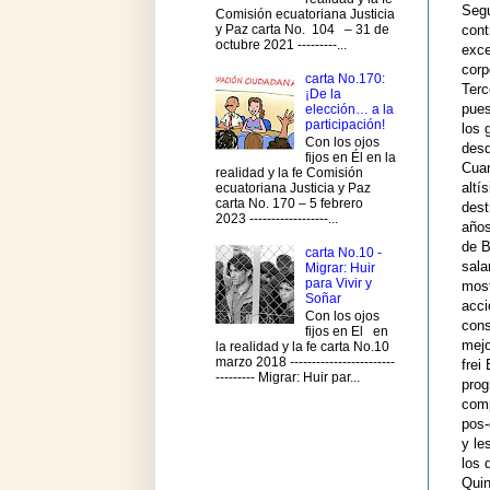
Segu
Comisión ecuatoriana Justicia
y Paz carta No. 104 – 31 de
cont
octubre 2021 ---------...
exce
corp
carta No.170:
Terc
¡De la
pues
elección… a la
participación!
los 
Con los ojos
desd
fijos en Él en la
Cuar
realidad y la fe Comisión
altí
ecuatoriana Justicia y Paz
carta No. 170 – 5 febrero
dest
2023 ------------------...
años
de B
carta No.10 -
sala
Migrar: Huir
para Vivir y
most
Soñar
acci
Con los ojos
cons
fijos en El en
mejo
la realidad y la fe carta No.10
marzo 2018 ------------------------
frei
--------- Migrar: Huir par...
prog
comp
pos-
y le
los 
Quin