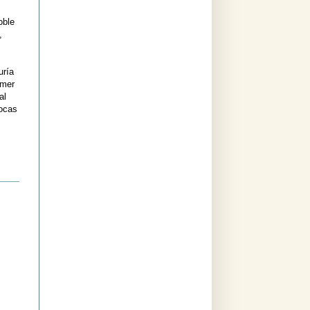
oble
,
uría
imer
al
pocas