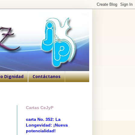
o Dignidad
Contáctanos
Cartas CeJyP
carta No. 352: La
Longevidad: ¡Nueva
potencialidad!