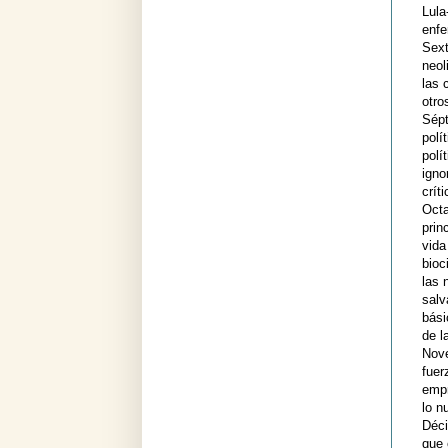
Lula
enfe
Sext
neol
las 
otro
Sépt
polí
polí
igno
críti
Octa
prin
vida
bioc
las 
salv
bási
de l
Nove
fuer
empr
lo n
Déci
que 