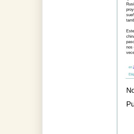
Rusi
proy
sueñ
tamb
Este
chin
paso
nos 
vece
en
Eti
No
Pu