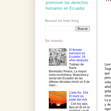
promover los derechos
humanos en Ecuador.
Buscar en este blog
De interés:
El feriado
bancario en
Ecuador, 18
años después
Leon
Trabajo de
Karla
Segu
Bermúdez Rivera, La mayor
que 
crisis económica, financiera y
prim
social del Ecuador de las
últimas décadas inició un 8 de
sobe
marz...
alia
golp
Carta No. 104:
situ
El morir es
parte del vivir
La p
Con los ojos
y de
fijos en Él en la
rigo
realidad y la fe