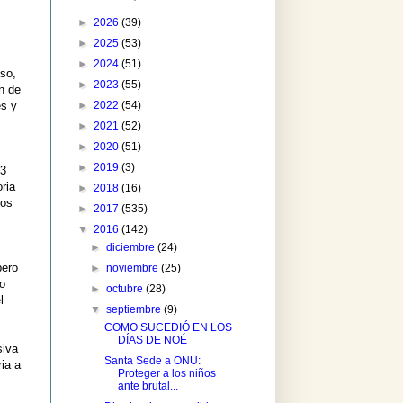
►
2026
(39)
►
2025
(53)
►
2024
(51)
aso,
►
2023
(55)
ón de
►
2022
(54)
es y
►
2021
(52)
►
2020
(51)
►
2019
(3)
13
ria
►
2018
(16)
los
►
2017
(535)
▼
2016
(142)
►
diciembre
(24)
pero
►
noviembre
(25)
jo
►
octubre
(28)
l
▼
septiembre
(9)
COMO SUCEDIÓ EN LOS
DÍAS DE NOÉ
siva
Santa Sede a ONU:
ia a
Proteger a los niños
ante brutal...