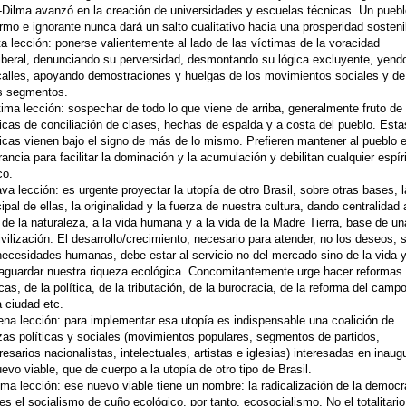
-Dilma avanzó en la creación de universidades y escuelas técnicas. Un puebl
rmo e ignorante nunca dará un salto cualitativo hacia una prosperidad sosteni
a lección: ponerse valientemente al lado de las víctimas de la voracidad
iberal, denunciando su perversidad, desmontando su lógica excluyente, yend
calles, apoyando demostraciones y huelgas de los movimientos sociales y de
s segmentos.
ima lección: sospechar de todo lo que viene de arriba, generalmente fruto de
ticas de conciliación de clases, hechas de espalda y a costa del pueblo. Esta
ticas vienen bajo el signo de más de lo mismo. Prefieren mantener al pueblo e
rancia para facilitar la dominación y la acumulación y debilitan cualquier espír
co.
va lección: es urgente proyectar la utopía de otro Brasil, sobre otras bases, l
cipal de ellas, la originalidad y la fuerza de nuestra cultura, dando centralidad 
 de la naturaleza, a la vida humana y a la vida de la Madre Tierra, base de un
ivilización. El desarrollo/crecimiento, necesario para atender, no los deseos, 
necesidades humanas, debe estar al servicio no del mercado sino de la vida 
aguardar nuestra riqueza ecológica. Concomitantemente urge hacer reformas
cas, de la política, de la tributación, de la burocracia, de la reforma del camp
a ciudad etc.
na lección: para implementar esa utopía es indispensable una coalición de
zas políticas y sociales (movimientos populares, segmentos de partidos,
esarios nacionalistas, intelectuales, artistas e iglesias) interesadas en inaug
uevo viable, que de cuerpo a la utopía de otro tipo de Brasil.
ma lección: ese nuevo viable tiene un nombre: la radicalización de la democr
es el socialismo de cuño ecológico, por tanto, ecosocialismo. No el totalitario