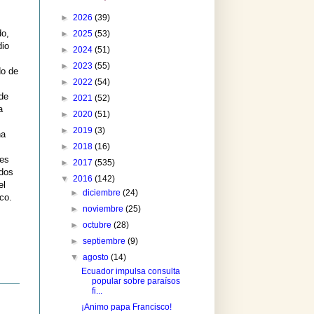
►
2026
(39)
do,
►
2025
(53)
dio
►
2024
(51)
►
2023
(55)
do de
►
2022
(54)
de
►
2021
(52)
a
►
2020
(51)
►
2019
(3)
ha
►
2018
(16)
res
►
2017
(535)
odos
▼
2016
(142)
el
►
diciembre
(24)
co.
►
noviembre
(25)
►
octubre
(28)
►
septiembre
(9)
▼
agosto
(14)
Ecuador impulsa consulta
popular sobre paraísos
fi...
¡Animo papa Francisco!