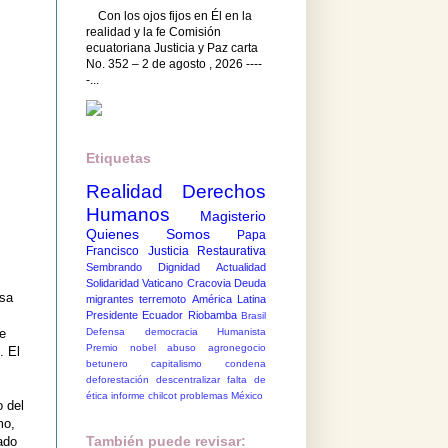
Con los ojos fijos en Él en la
realidad y la fe Comisión
ecuatoriana Justicia y Paz carta
No. 352 – 2 de agosto , 2026 ----
-...
Etiquetas
Realidad
Derechos
Humanos
Magisterio
Quienes Somos
Papa
Francisco
Justicia Restaurativa
Sembrando Dignidad
Actualidad
Solidaridad
Vaticano
Cracovia
Deuda
asa
migrantes
terremoto
América Latina
Presidente Ecuador
Riobamba
Brasil
Defensa democracia
Humanista
ue
Premio nobel
abuso
agronegocio
. El
betunero
capitalismo
condena
deforestación
descentralizar
falta de
ética
informe chilcot
problemas México
o del
mo,
También puede revisar:
ado