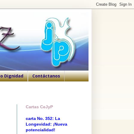
o Dignidad
Contáctanos
Cartas CeJyP
carta No. 352: La
Longevidad: ¡Nueva
potencialidad!