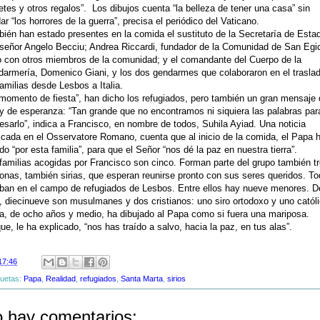
etes y otros regalos”. Los dibujos cuenta “la belleza de tener una casa” sin
dar “los horrores de la guerra”, precisa el periódico del Vaticano.
ién han estado presentes en la comida el sustituto de la Secretaría de Esta
eñor Angelo Becciu; Andrea Riccardi, fundador de la Comunidad de San Egi
o con otros miembros de la comunidad; y el comandante del Cuerpo de la
armería, Domenico Giani, y los dos gendarmes que colaboraron en el trasla
familias desde Lesbos a Italia.
momento de fiesta”, han dicho los refugiados, pero también un gran mensaje 
y de esperanza: “Tan grande que no encontramos ni siquiera las palabras par
esarlo”, indica a Francisco, en nombre de todos, Suhila Ayiad. Una noticia
icada en el Osservatore Romano, cuenta que al inicio de la comida, el Papa 
do “por esta familia”, para que el Señor “nos dé la paz en nuestra tierra”.
familias acogidas por Francisco son cinco. Forman parte del grupo también t
onas, también sirias, que esperan reunirse pronto con sus seres queridos. T
ban en el campo de refugiados de Lesbos. Entre ellos hay nueve menores. D
l, diecinueve son musulmanes y dos cristianos: uno siro ortodoxo y uno católi
, de ocho años y medio, ha dibujado al Papa como si fuera una mariposa.
ue, le ha explicado, “nos has traído a salvo, hacia la paz, en tus alas”.
17:46
quetas:
Papa
,
Realidad
,
refugiados
,
Santa Marta
,
sirios
 hay comentarios: