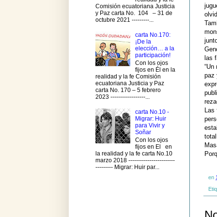
jugu
Comisión ecuatoriana Justicia
y Paz carta No. 104 – 31 de
olvi
octubre 2021 ---------...
Tamb
mons
carta No.170:
junt
¡De la
elección… a la
Gend
participación!
las 
Con los ojos
“Un 
fijos en Él en la
paz 
realidad y la fe Comisión
ecuatoriana Justicia y Paz
expr
carta No. 170 – 5 febrero
publ
2023 ------------------...
reza
Las 
carta No.10 -
Migrar: Huir
pers
para Vivir y
esta
Soñar
tota
Con los ojos
Masa
fijos en El en
Porq
la realidad y la fe carta No.10
marzo 2018 ------------------------
--------- Migrar: Huir par...
en
Eti
No