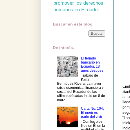
promover los derechos
humanos en Ecuador.
Buscar en este blog
De interés:
El feriado
bancario en
Ecuador, 18
años después
Trabajo de
Karla
Bermúdez Rivera, La mayor
Ciud
crisis económica, financiera y
Sant
social del Ecuador de las
últimas décadas inició un 8 de
actu
marz...
lleg
prim
Carta No. 104:
segu
El morir es
parte del vivir
“Tan
Con los ojos
inic
fijos en Él en la
indi
realidad y la fe