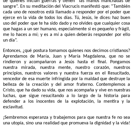
de quienes inician guerras y tienen “las manos manchadas de
sangre”. En su meditación del Viacrucis manifestó que: “También
cada uno de nosotros está llamado a responder por el poder que
ejerce en la vida de todos los días. Tú, Jesús, le dices: haz buen
uso del poder que te ha sido dado y no olvides que cualquier cosa
que hagas a un ser humano, especialmente si es pequeño y frágil,
me lo haces a mí; y es a mí a quien deberás responder por ello
un día”.
Entonces, ¿qué postura tomamos quienes nos decimos cristianos?
Aprendamos de María, Juan y María Magdalena, que no se
rindieron y acompañaron a Jesús hasta el final. Pongamos
nuestra mirada, nuestra mente, nuestro corazón, nuestros
principios, nuestros valores y nuestra fuerza en el Resucitado,
vencedor de esa muerte infringida por la maldad que destruye la
belleza de la creación y del amor fraterno. Contemplemos a
Cristo, que ha dado su vida, que nos acompaña y vive en nuestras
luchas, que sigue resucitando a lo largo de la historia para
defender a los inocentes de la explotación, la mentira y la
esclavitud.
¡Sembremos esperanza y trabajemos para que nuestra fe no sea
una utopía, sino una realidad que promueva la dignidad y la vida!