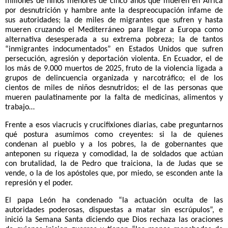
millones de niños menores de cinco años que mueren en África
por desnutrición y hambre ante la despreocupación infame de
sus autoridades; la de miles de migrantes que sufren y hasta
mueren cruzando el Mediterráneo para llegar a Europa como
alternativa desesperada a su extrema pobreza; la de tantos
“inmigrantes indocumentados” en Estados Unidos que sufren
persecución, agresión y deportación violenta. En Ecuador, el de
los más de 9.000 muertos de 2025, fruto de la violencia ligada a
grupos de delincuencia organizada y narcotráfico; el de los
cientos de miles de niños desnutridos; el de las personas que
mueren paulatinamente por la falta de medicinas, alimentos y
trabajo…
Frente a esos viacrucis y crucifixiones diarias, cabe preguntarnos
qué postura asumimos como creyentes: si la de quienes
condenan al pueblo y a los pobres, la de gobernantes que
anteponen su riqueza y comodidad, la de soldados que actúan
con brutalidad, la de Pedro que traiciona, la de Judas que se
vende, o la de los apóstoles que, por miedo, se esconden ante la
represión y el poder.
El papa León ha condenado “la actuación oculta de las
autoridades poderosas, dispuestas a matar sin escrúpulos”, e
inició la Semana Santa diciendo que Dios rechaza las oraciones