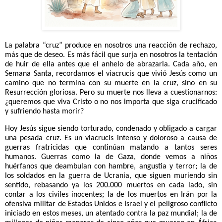
La palabra “cruz” produce en nosotros una reacción de rechazo,
más que de deseo. Es más fácil que surja en nosotros la tentación
de huir de ella antes que el anhelo de abrazarla. Cada año, en
Semana Santa, recordamos el viacrucis que vivió Jesús como un
camino que no termina con su muerte en la cruz, sino en su
Resurrección gloriosa. Pero su muerte nos lleva a cuestionarnos:
¿queremos que viva Cristo o no nos importa que siga crucificado
y sufriendo hasta morir?
Hoy Jesús sigue siendo torturado, condenado y obligado a cargar
una pesada cruz. Es un viacrucis intenso y doloroso a causa de
guerras fratricidas que continúan matando a tantos seres
humanos. Guerras como la de Gaza, donde vemos a niños
huérfanos que deambulan con hambre, angustia y terror; la de
los soldados en la guerra de Ucrania, que siguen muriendo sin
sentido, rebasando ya los 200.000 muertos en cada lado, sin
contar a los civiles inocentes; la de los muertos en Irán por la
ofensiva militar de Estados Unidos e Israel y el peligroso conflicto
iniciado en estos meses, un atentado contra la paz mundial; la de