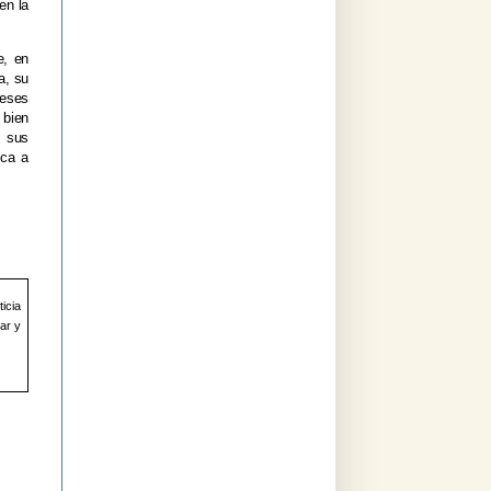
en la
e, en
a, su
reses
 bien
a sus
ica a
ticia
ar y