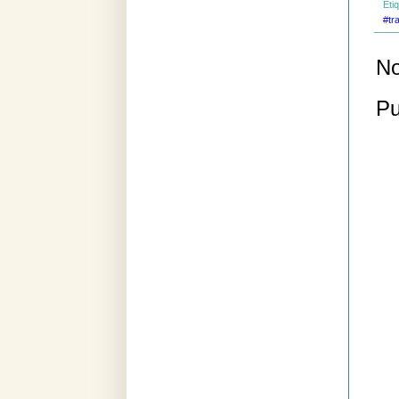
Eti
#tr
No
Pu