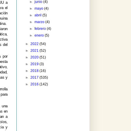
►
junio
(4)
EUU a
ra el
►
mayo
(4)
ación
►
abril
(5)
nuina
►
marzo
(4)
ina.
►
febrero
(4)
iaron
tica,
►
enero
(5)
ctiva
►
2022
(54)
s del
►
2021
(52)
a por
►
2020
(51)
esta
►
2019
(3)
tivo,
►
2018
(16)
udad,
nas y
►
2017
(535)
►
2016
(142)
rolla
 para
a una
as en
ban a
bíos,
cia y