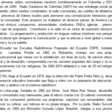
 primeras radios comunitarias nacieron simultáneamente en Colombia y E
ales de 1940.
Radio Sutatenza de Colombia (1947) fue una estrategia social pa
rrollo, utilizó medios combinados: la radio comunitaria, las cartillas de alfabetiz
a presencia de líderes locales para promover una comunicación interactiva ge
 la comunidad.
Este proyecto se multiplicó en diversos países de América Lat
pos étnicos, campesinos, universidades, sindicatos, ONGs, iglesias… potenc
e tipo de propuesta.
Convirtieron a la radio en un motor de expresión democrá
alista.
La programación y producción en lenguas nativas imprimen una perspe
ticultural que enriquece la comunicación y que la
articula a nivel global a travé
rnet y la vía satélite.
Ecuador las Escuelas Radiofónicas Populares del Ecuador, ERPE, fundad
s.
Leonidas Proaño en 1962 en Riobamba, irrumpe con una propu
unicacional que rompe con lo establecido: sin fines de lucro, de servicio educa
ial y de desarrollo, comprometida con los sectores populares del campo y la ci
ecialmente con los indígenas.
De 1962-1974 alfabetizó a más de 20 mil indíge
pesinos.
EYAL llega al Ecuador en 1979, bajo la dirección del Padre Pedro Niño sj, desar
proyecto educativo innovador que llega a miles con su propuesta de educación
enes y adultos con el sistema radiofónico.
io Latacunga, fundada en 1981 por Mons. José Mario Ruiz Navas, desarroll
io comunitaria muy interesante, para el efecto cuenta con 13 cabinas comunitari
de los comuneros producían sus programas, exponían sus necesidades, da
ocer su cultura, sus noticias en su propia lengua.
Por su parte, Radio Sucum
dada en 1992 por Monseñor Gonzalo López Marañón, integrar a esa provin