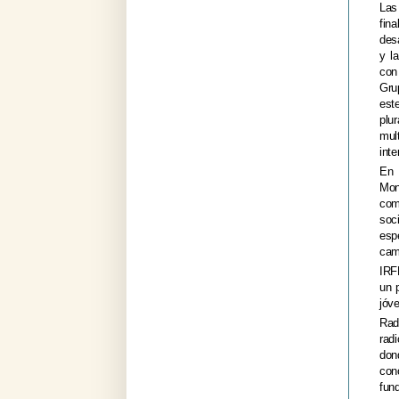
Las
fin
desa
y l
con
Gru
est
plur
mul
inte
En 
Mon
com
soc
esp
cam
IRF
un 
jóv
Rad
rad
don
con
fun