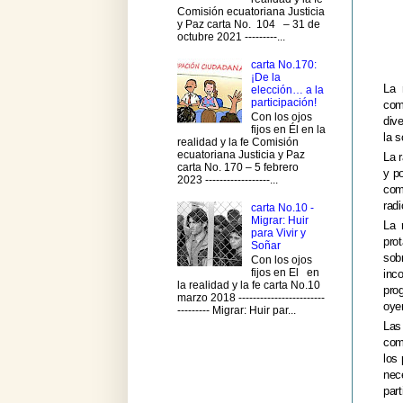
Comisión ecuatoriana Justicia
y Paz carta No. 104 – 31 de
octubre 2021 ---------...
carta No.170:
¡De la
La 
elección… a la
participación!
com
Con los ojos
div
fijos en Él en la
la s
realidad y la fe Comisión
ecuatoriana Justicia y Paz
La 
carta No. 170 – 5 febrero
y po
2023 ------------------...
com
radi
carta No.10 -
Migrar: Huir
La 
para Vivir y
pro
Soñar
sob
Con los ojos
fijos en El en
inc
la realidad y la fe carta No.10
pro
marzo 2018 ------------------------
oye
--------- Migrar: Huir par...
Las
com
los 
nece
par