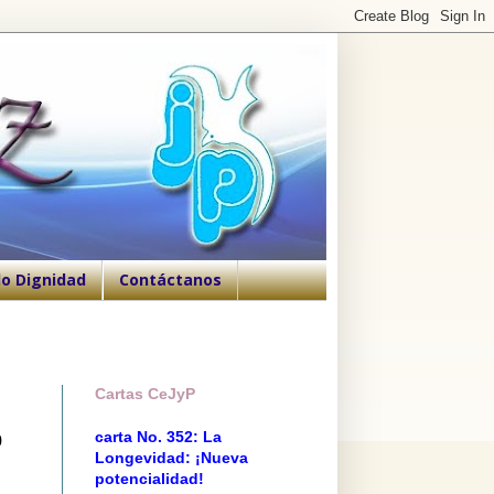
o Dignidad
Contáctanos
Cartas CeJyP
o
carta No. 352: La
Longevidad: ¡Nueva
potencialidad!