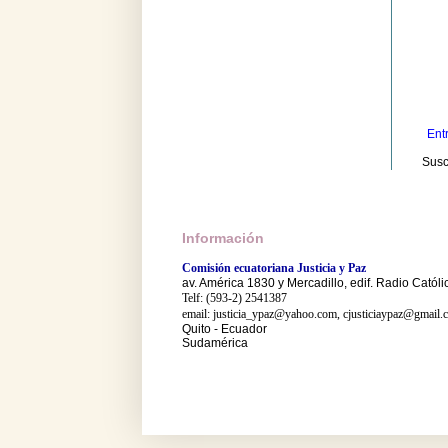
Ent
Susc
Información
Comisión ecuatoriana Justicia y Paz
av. América 1830 y Mercadillo, edif. Radio Católi
Telf: (593-2) 2541387
email: justicia_ypaz@yahoo.com, cjusticiaypaz@gmail.
Quito - Ecuador
Sudamérica