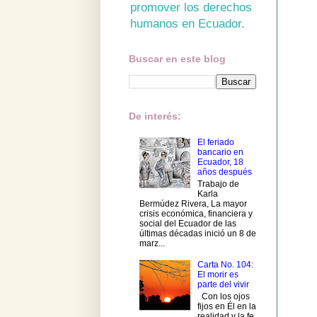
promover los derechos
humanos en Ecuador.
Buscar en este blog
De interés:
El feriado
bancario en
Ecuador, 18
años después
Trabajo de
Karla
Bermúdez Rivera, La mayor
crisis económica, financiera y
social del Ecuador de las
últimas décadas inició un 8 de
marz...
Carta No. 104:
El morir es
parte del vivir
Con los ojos
fijos en Él en la
realidad y la fe