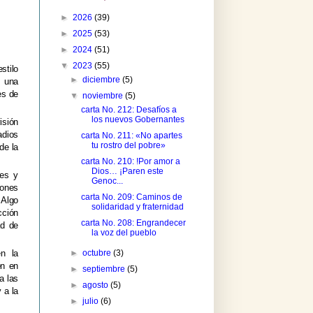
►
2026
(39)
►
2025
(53)
►
2024
(51)
▼
2023
(55)
stilo
►
diciembre
(5)
n una
es de
▼
noviembre
(5)
carta No. 212: Desafíos a
los nuevos Gobernantes
isión
adios
carta No. 211: «No apartes
tu rostro del pobre»
de la
carta No. 210: !Por amor a
Dios… ¡Paren este
res y
Genoc...
iones
carta No. 209: Caminos de
Algo
solidaridad y fraternidad
cción
carta No. 208: Engrandecer
ad de
la voz del pueblo
►
octubre
(3)
en la
én en
►
septiembre
(5)
a las
►
agosto
(5)
 a la
►
julio
(6)