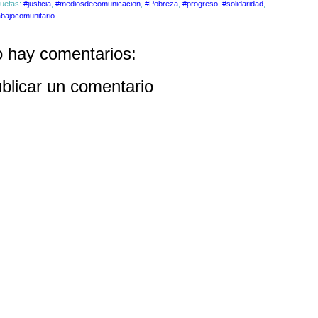
quetas:
#justicia
,
#mediosdecomunicacion
,
#Pobreza
,
#progreso
,
#solidaridad
,
abajocomunitario
 hay comentarios:
blicar un comentario