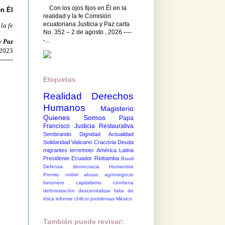
Con los ojos fijos en Él en la
en Él
realidad y la fe Comisión
ecuatoriana Justicia y Paz carta
 la fe
No. 352 – 2 de agosto , 2026 ----
-...
y Paz
 2023
-------
Etiquetas
Realidad
Derechos
Humanos
Magisterio
Quienes Somos
Papa
Francisco
Justicia Restaurativa
Sembrando Dignidad
Actualidad
Solidaridad
Vaticano
Cracovia
Deuda
migrantes
terremoto
América Latina
Presidente Ecuador
Riobamba
Brasil
Defensa democracia
Humanista
Premio nobel
abuso
agronegocio
betunero
capitalismo
condena
deforestación
descentralizar
falta de
ética
informe chilcot
problemas México
También puede revisar: