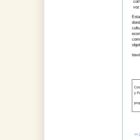
comp
voz
Esta
dond
cult
econ
com
obje
trav
Con 
y P
pro
en