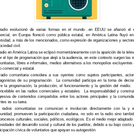
radio evolucionó de varias formas en el mundo…en EEUU se afianzó el e
ercial, en Europa floreció como pública estatal, en América Latina fluyó e
ersidad, a más de los mencionados, como expresión de organizaciones y sector
ociedad civil.
radio en América Latina se eclipsó momentáneamente con la aparición de la telev
r el tipo de programación que alejó a la audiencia, en este contexto surgen las r
unitarias, libres e informales, medios alternativos a los monopolios excluyentes 
o comercial y estatal.
radio comunitaria considera a sus oyentes como sujetos participantes, acto
tagonistas de su programación.
La comunidad participa en la toma de decis
re la programación, la producción, el funcionamiento y la gestión del medio.
oncebible en las radios comerciales y estatales.
La responsabilidad y constru
gresiva de contenidos compartidos entre los actores principales y la comunid
ntes es su tarea.
 radios comunitarias se comunican e involucran directamente con la y 
unidad, promueven la participación ciudadana, no solo en la radio sino tambi
procesos culturales, sociales, políticos, ecológicos.
Es el medio mejor adaptado 
sidades del desarrollo social y cultural de los pueblos, debido a su bajo costo y
ticipación cívica de voluntarios que apoyan su autogestión.