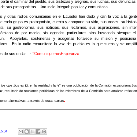
artir el caminar del pueblo, sus tristezas y alegrías, sus luchas, sus denuncias 
 de sus protagonistas.
Una radio Integral: popular y comunitaria.
s y otras radios comunitarias en el Ecuador han dado y dan la voz a la gent
e cada grupo es protagonista, cuenta y comparte su vida, sus voces, su histori
ura, su gastronomía, sus noticias, sus reclamos, sus aspiraciones, sin inte
ómicos de por medio, sin agendas particulares sino buscando siempre el
ún.
Apoyarlas, sostenerlas y acogerlas fortalece su misión y posicion
tivos.
En la radio comunitaria la voz del pueblo es la que suena y se amplif
és de sus ondas.
·
#ComuniquemosEsperanza
los ojos fijos en El,
en la realidad y la fe" es una publicación de la Comisión ecuatoriana Jus
az, resultado de reuniones periódicas de los miembros de la Comisión para analizar, reflexion
.
poner alternativas, a través de estas cartas
15:04