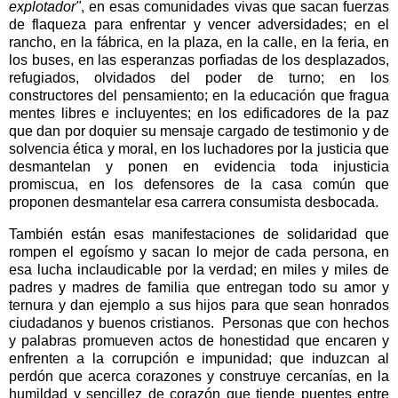
explotador"
, en esas comunidades vivas que sacan fuerzas
de flaqueza para enfrentar y vencer adversidades; en el
rancho, en la fábrica, en la plaza, en la calle, en la feria, en
los buses, en las esperanzas porfiadas de los desplazados,
refugiados, olvidados del poder de turno; en los
constructores del pensamiento; en la educación que fragua
mentes libres e incluyentes; en los edificadores de la paz
que dan por doquier su mensaje cargado de testimonio y de
solvencia ética y moral, en los luchadores por la justicia que
desmantelan y ponen en evidencia toda injusticia
promiscua, en los defensores de la casa común que
proponen desmantelar esa carrera consumista desbocada.
También están esas manifestaciones de solidaridad que
rompen el egoísmo y sacan lo mejor de cada persona, en
esa lucha inclaudicable por la verdad; en miles y miles de
padres y madres de familia que entregan todo su amor y
ternura y dan ejemplo a sus hijos para que sean honrados
ciudadanos y buenos cristianos.
Personas que con hechos
y palabras promueven actos de honestidad que encaren y
enfrenten a la corrupción e impunidad; que induzcan al
perdón que acerca corazones y construye cercanías, en la
humildad y sencillez de corazón que tiende puentes entre