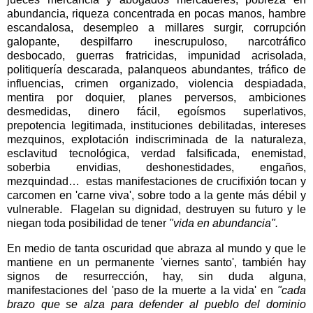
abundancia, riqueza concentrada en pocas manos, hambre
escandalosa, desempleo a millares surgir, corrupción
galopante, despilfarro inescrupuloso, narcotráfico
desbocado, guerras fratricidas, impunidad acrisolada,
politiquería descarada, palanqueos abundantes, tráfico de
influencias, crimen organizado, violencia despiadada,
mentira por doquier, planes perversos, ambiciones
desmedidas, dinero fácil, egoísmos superlativos,
prepotencia legitimada, instituciones debilitadas, intereses
mezquinos, explotación indiscriminada de la naturaleza,
esclavitud tecnológica, verdad falsificada, enemistad,
soberbia envidias, deshonestidades, engaños,
mezquindad…
estas manifestaciones de crucifixión tocan y
carcomen en 'carne viva', sobre todo a la gente más débil y
vulnerable.
Flagelan su dignidad, destruyen su futuro y le
niegan toda posibilidad de tener
"vida en abundancia".
En medio de tanta oscuridad que abraza al mundo y que le
mantiene en un permanente 'viernes santo', también hay
signos de resurrección, hay, sin duda alguna,
manifestaciones del 'paso de la muerte a la vida' en
"cada
brazo que se alza para defender al pueblo del dominio