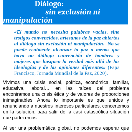
Diálogo:
sin exclusión ni
manipulación
«El mundo no necesita palabras vacías, sino
testigos convencidos, artesanos de la paz abiertos
al diálogo sin exclusión ni manipulación.
No se
puede realmente alcanzar la paz a menos que
haya un diálogo convencido de hombres y
mujeres que busquen la verdad más allá de las
ideologías y de las opiniones diferentes»
(Papa
Francisco, Jornada Mundial de la Paz, 2020).
Vivimos una crisis social, política, económica, familiar,
educativa, laboral… en las raíces del problema
encontramos una crisis ética y de valores de proporciones
inimaginables. Ahora lo importante es que unidos y
renunciando a nuestros intereses particulares, concertemos
en la solución, para salir de la casi catastrófica situación
que padecemos.
Al ser una problemática global, no podemos esperar que