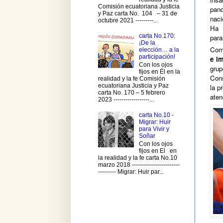
Comisión ecuatoriana Justicia
pan
y Paz carta No. 104 – 31 de
naci
octubre 2021 ---------...
Ha 
carta No.170:
para
¡De la
Comp
elección… a la
participación!
e i
Con los ojos
gru
fijos en Él en la
Cons
realidad y la fe Comisión
ecuatoriana Justicia y Paz
la p
carta No. 170 – 5 febrero
aten
2023 ------------------...
carta No.10 -
Migrar: Huir
para Vivir y
Soñar
Con los ojos
fijos en El en
la realidad y la fe carta No.10
marzo 2018 ------------------------
--------- Migrar: Huir par...