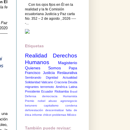
en El
Con los ojos fijos en Él en la
la fe
realidad y la fe Comisión
ecuatoriana Justicia y Paz carta
No. 352 – 2 de agosto , 2026 ----
y Paz
-...
 2020
-------
a
Etiquetas
Realidad
Derechos
ni
Humanos
Magisterio
os
Quienes Somos
Papa
Francisco
Justicia Restaurativa
Sembrando Dignidad
Actualidad
Solidaridad
Vaticano
Cracovia
Deuda
migrantes
terremoto
América Latina
Presidente Ecuador
Riobamba
Brasil
Defensa democracia
Humanista
Premio nobel
abuso
agronegocio
betunero
capitalismo
condena
deforestación
descentralizar
falta de
n una
ética
informe chilcot
problemas México
ción
leo,
También puede revisar:
de la