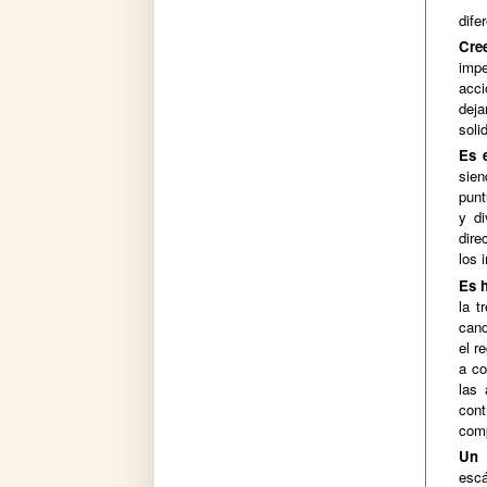
dife
Cre
impe
acc
deja
soli
Es 
sien
punt
y di
dire
los 
Es 
la t
cand
el r
a co
las 
cont
comp
Un 
escá