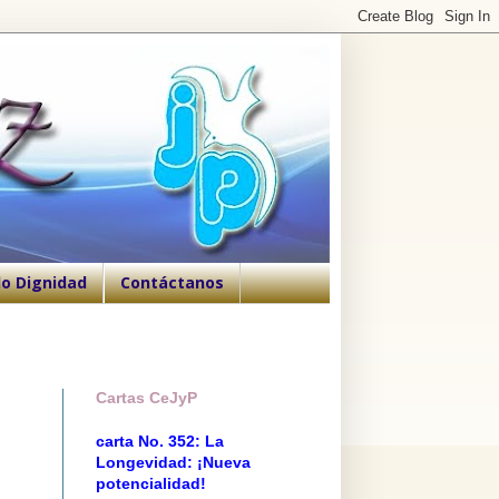
o Dignidad
Contáctanos
Cartas CeJyP
carta No. 352: La
Longevidad: ¡Nueva
potencialidad!