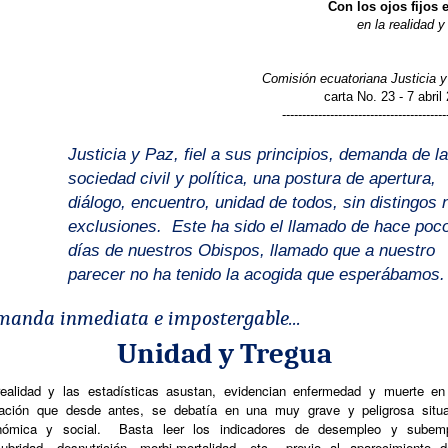
Con los ojos fijos 
en la realidad y 
Comisión ecuatoriana Justicia 
carta No. 23 - 7 abril
-----------------------------------------
Justicia y Paz, fiel a sus principios, demanda de l
sociedad civil y política, una postura de apertura,
diálogo, encuentro, unidad de todos, sin distingos 
exclusiones.
Este ha sido el llamado de hace poc
días de nuestros Obispos, llamado que a nuestro
parecer no ha tenido la acogida que esperábamos.
manda inmediata e impostergable...
Unidad y Tregua
ealidad y las estadísticas asustan, evidencian enfermedad y muerte e
lación que desde antes, se debatía en una muy grave y peligrosa situa
nómica y social. Basta leer los indicadores de desempleo y subemp
lubridad, desnutrición, morbi-mortalidad, etc., previo al aparecimiento 