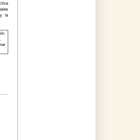
ctiva
iales
y la
ión
,
nar