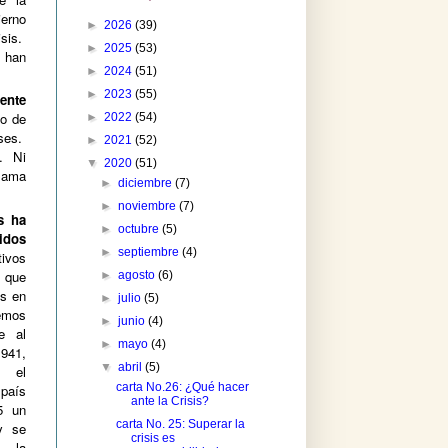
ierno
►
2026
(39)
isis.
►
2025
(53)
 han
►
2024
(51)
►
2023
(55)
ente
 o de
►
2022
(54)
ses.
►
2021
(52)
.
Ni
▼
2020
(51)
clama
►
diciembre
(7)
►
noviembre
(7)
s ha
►
octubre
(5)
idos
►
septiembre
(4)
tivos
 que
►
agosto
(6)
os en
►
julio
(5)
hemos
►
junio
(4)
te al
►
mayo
(4)
941,
▼
abril
(5)
s el
carta No.26: ¿Qué hacer
 país
ante la Crisis?
5 un
carta No. 25: Superar la
 y se
crisis es
 la