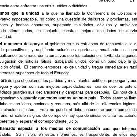
rencia entre enfrentar una crisis unidos o divididos.
emos que la unidad
a la que ha llamado la Conferencia de Obispos e
rativo impostergable, no como una cuestión de discursos y proclamas, si
iones y hechos concretos, superando rivalidades, cálculos y ambicion
ndo aflorar todos, en conjunto, nuestras mejores cualidades de servi
daridad.
el momento de apoyar
al gobierno en sus esfuerzos de respuesta a la cr
do propositivos, y sugiriendo soluciones oportunas, resaltando los logr
ualizando los errores con alternativas que los solucionen.
Evitando la gener
vulgación de noticias falsas, trabajando unidos como un puño bajo la g
cción oficial.
El camino, entonces, exige unidad y tregua inmediata en raz
intereses superiores de todo el Ecuador.
hora
de que el gobierno, los partidos y movimientos políticos propongan y ac
regua y aporten con sus mejores capacidades; es hora de que los potenc
idatos guarden sus declaraciones y campañas para después.
Es hora de a
egionalismo y
asumir que todos somos un solo país
.
Todos estamos llam
laborar con ideas, acciones y recursos, más allá de las diferencias lógicas
aspiraciones justas.
Esto no puede ni debe entenderse como complicidad
rario, si existen signos de corrupción hay que denunciarlos ante las autori
etentes y esperar el correspondiente juicio.
llamado especial a los medios de comunicación
para que informen
ndalo.
Su misión, en estos momentos, es trascendente, de ellos dep