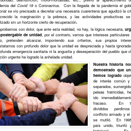
demia del
Covid 19
o Coronavirus. Con la llegada de la pandemia el gob
onal se vio precisado a decretar una necesaria cuarentena que agudizó la cr
crecido la marginación y la pobreza, y las actividades productivas se
lizado sin un horizonte cierto de recuperación.
robamos con dolor, que ante esta realidad, no hay, la lógica necesaria,
urg
mpostergable de unidad
, por el contrario, vemos que intereses particulares
po, pretenden alcanzar, imponiendo sus criterios, sus propios intere
tatamos con profundo dolor que la unidad es despreciada y hasta ignorada
rofunda emergencia sanitaria ni la angustia y desesperación del pueblo que 
ción urgente ha logrado la anhelada unidad.
Nuestra historia no
demostrado que un
hemos logrado
obje
de interés común y
separados, sumergid
peleas fratricidas, 
ido irremediablemen
fracaso.
En 1
divididos perdimo
conflicto armado y el
se mutiló.
En 199
país unido, triunfó
fortaleció.
Es