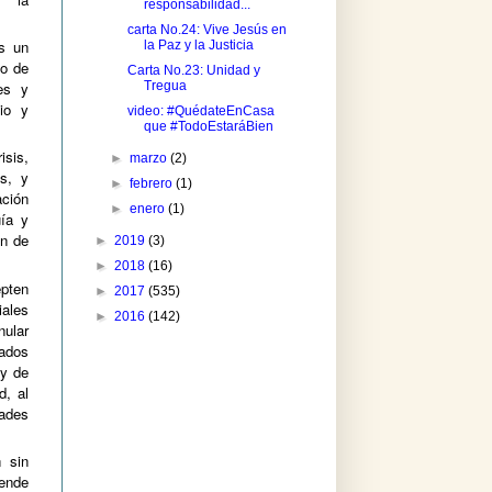
responsabilidad...
carta No.24: Vive Jesús en
s un
la Paz y la Justicia
no de
Carta No.23: Unidad y
Tregua
es y
cio y
video: #QuédateEnCasa
que #TodoEstaráBien
isis,
►
marzo
(2)
os, y
►
febrero
(1)
ación
►
enero
(1)
uía y
ón de
►
2019
(3)
►
2018
(16)
epten
►
2017
(535)
iales
►
2016
(142)
nular
ados
 y de
, al
dades
 sin
ende