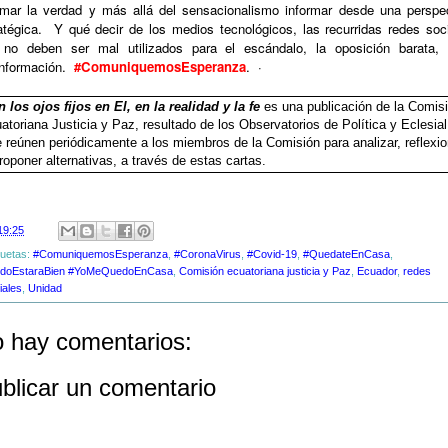
rmar la verdad y más allá del sensacionalismo informar desde una perspe
atégica.
Y qué decir de los medios tecnológicos, las recurridas redes soc
 no deben ser mal utilizados para el escándalo, la oposición barata, 
nformación.
#ComuniquemosEsperanza
.
·
 los ojos fijos en El, en la realidad y la fe
es una publicación de la Comis
atoriana Justicia y Paz, resultado de los Observatorios de Política y Eclesial
 reúnen periódicamente a los miembros de la Comisión para analizar, reflexio
roponer alternativas, a través de estas cartas.
19:25
quetas:
#ComuniquemosEsperanza
,
#CoronaVirus
,
#Covid-19
,
#QuedateEnCasa
,
doEstaraBien #YoMeQuedoEnCasa
,
Comisión ecuatoriana justicia y Paz
,
Ecuador
,
redes
iales
,
Unidad
 hay comentarios:
blicar un comentario