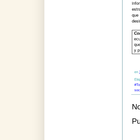
info
estr
que
desi
Con
ecu
que
y p
en
Eti
#To
soc
No
Pu