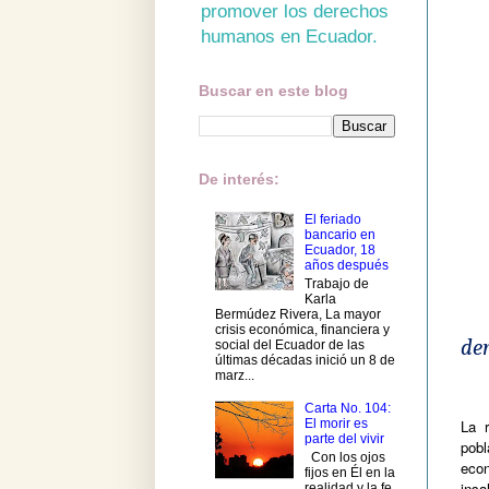
promover los derechos
humanos en Ecuador.
Buscar en este blog
De interés:
El feriado
bancario en
Ecuador, 18
años después
Trabajo de
Karla
Bermúdez Rivera, La mayor
crisis económica, financiera y
de
social del Ecuador de las
últimas décadas inició un 8 de
marz...
Carta No. 104:
La r
El morir es
parte del vivir
pob
Con los ojos
eco
fijos en Él en la
insa
realidad y la fe