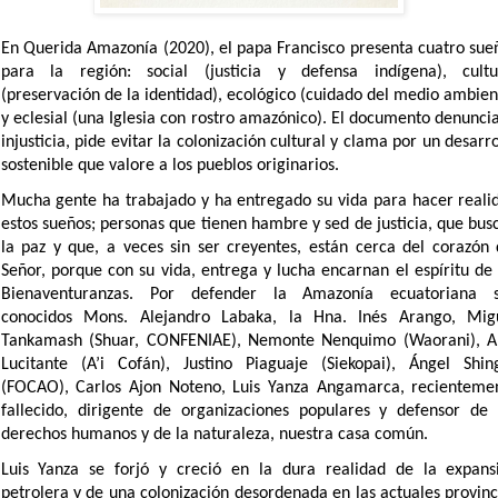
En Querida Amazonía (2020), el papa Francisco presenta cuatro sue
para la región: social (justicia y defensa indígena), cultu
(preservación de la identidad), ecológico (cuidado del medio ambien
y eclesial (una Iglesia con rostro amazónico). El documento denuncia
injusticia, pide evitar la colonización cultural y clama por un desarro
sostenible que valore a los pueblos originarios.
Mucha gente ha trabajado y ha entregado su vida para hacer reali
estos sueños; personas que tienen hambre y sed de justicia, que bus
la paz y que, a veces sin ser creyentes, están cerca del corazón 
Señor, porque con su vida, entrega y lucha encarnan el espíritu de 
Bienaventuranzas. Por defender la Amazonía ecuatoriana 
conocidos Mons. Alejandro Labaka, la Hna. Inés Arango, Mig
Tankamash (Shuar, CONFENIAE), Nemonte Nenquimo (Waorani), A
Lucitante (A’i Cofán), Justino Piaguaje (Siekopai), Ángel Shin
(FOCAO), Carlos Ajon Noteno, Luis Yanza Angamarca, recienteme
fallecido, dirigente de organizaciones populares y defensor de 
derechos humanos y de la naturaleza, nuestra casa común.
Luis Yanza se forjó y creció en la dura realidad de la expans
petrolera y de una colonización desordenada en las actuales provinc