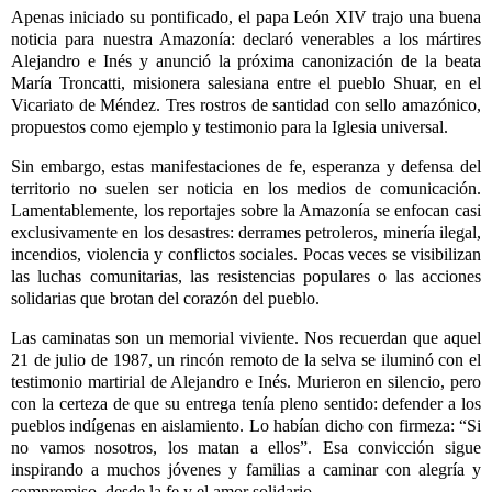
Apenas iniciado su pontificado, el papa León XIV trajo una buena
noticia para nuestra Amazonía: declaró venerables a los mártires
Alejandro e Inés y anunció la próxima canonización de la beata
María Troncatti, misionera salesiana entre el pueblo Shuar, en el
Vicariato de Méndez. Tres rostros de santidad con sello amazónico,
propuestos como ejemplo y testimonio para la Iglesia universal.
Sin embargo, estas manifestaciones de fe, esperanza y defensa del
territorio no suelen ser noticia en los medios de comunicación.
Lamentablemente, los reportajes sobre la Amazonía se enfocan casi
exclusivamente en los desastres: derrames petroleros, minería ilegal,
incendios, violencia y conflictos sociales. Pocas veces se visibilizan
las luchas comunitarias, las resistencias populares o las acciones
solidarias que brotan del corazón del pueblo.
Las caminatas son un memorial viviente. Nos recuerdan que aquel
21 de julio de 1987, un rincón remoto de la selva se iluminó con el
testimonio martirial de Alejandro e Inés. Murieron en silencio, pero
con la certeza de que su entrega tenía pleno sentido: defender a los
pueblos indígenas en aislamiento. Lo habían dicho con firmeza: “Si
no vamos nosotros, los matan a ellos”. Esa convicción sigue
inspirando a muchos jóvenes y familias a caminar con alegría y
compromiso, desde la fe y el amor solidario.